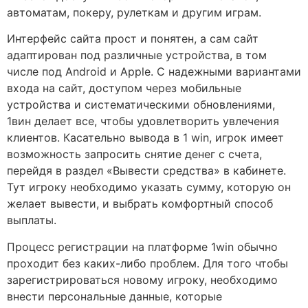
автоматам, покеру, рулеткам и другим играм.
Интерфейс сайта прост и понятен, а сам сайт
адаптирован под различные устройства, в том
числе под Android и Apple. С надежными вариантами
входа на сайт, доступом через мобильные
устройства и систематическими обновлениями,
1вин делает все, чтобы удовлетворить увлечения
клиентов. Касательно вывода в 1 win, игрок имеет
возможность запросить снятие денег с счета,
перейдя в раздел «Вывести средства» в кабинете.
Тут игроку необходимо указать сумму, которую он
желает вывести, и выбрать комфортный способ
выплаты.
Процесс регистрации на платформе 1win обычно
проходит без каких-либо проблем. Для того чтобы
зарегистрироваться новому игроку, необходимо
внести персональные данные, которые