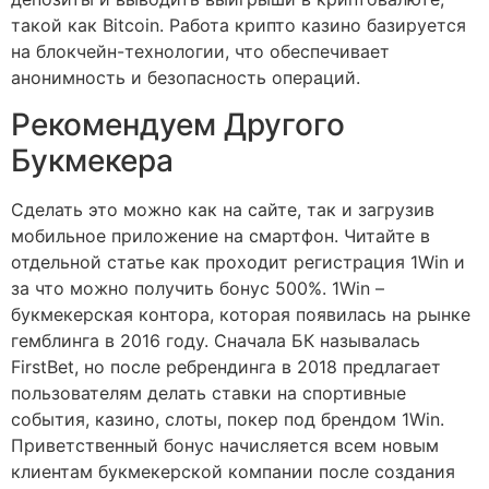
такой как Bitcoin. Работа крипто казино базируется
на блокчейн-технологии, что обеспечивает
анонимность и безопасность операций.
Рекомендуем Другого
Букмекера
Сделать это можно как на сайте, так и загрузив
мобильное приложение на смартфон. Читайте в
отдельной статье как проходит регистрация 1Win и
за что можно получить бонус 500%. 1Win –
букмекерская контора, которая появилась на рынке
гемблинга в 2016 году. Сначала БК называлась
FirstBet, но после ребрендинга в 2018 предлагает
пользователям делать ставки на спортивные
события, казино, слоты, покер под брендом 1Win.
Приветственный бонус начисляется всем новым
клиентам букмекерской компании после создания