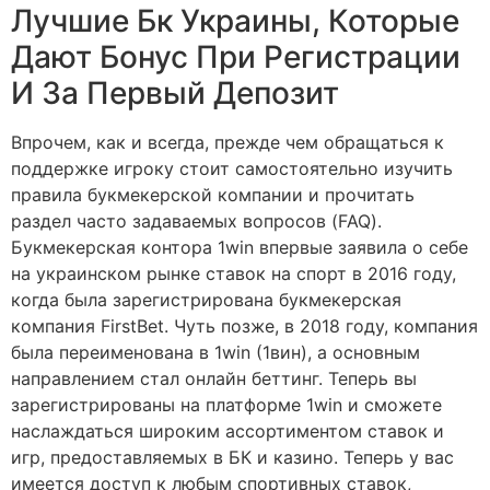
Лучшие Бк Украины, Которые
Дают Бонус При Регистрации
И За Первый Депозит
Впрочем, как и всегда, прежде чем обращаться к
поддержке игроку стоит самостоятельно изучить
правила букмекерской компании и прочитать
раздел часто задаваемых вопросов (FAQ).
Букмекерская контора 1win впервые заявила о себе
на украинском рынке ставок на спорт в 2016 году,
когда была зарегистрирована букмекерская
компания FirstBet. Чуть позже, в 2018 году, компания
была переименована в 1win (1вин), а основным
направлением стал онлайн беттинг. Теперь вы
зарегистрированы на платформе 1win и сможете
наслаждаться широким ассортиментом ставок и
игр, предоставляемых в БК и казино. Теперь у вас
имеется доступ к любым спортивных ставок,