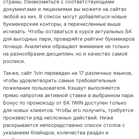
страны. Ознакомиться с соответствующими
документами и лицензиями вы можете на сайтах
любой из них. В список могут добавляться новые
букмекерские конторы, а перечисленные выше
исчезать. Чтобы оставаться в курсе актуальных БК
для выгодных пари, проверяйте рейтинг букмекеров
почаще. Аналитики обращают внимание не только
на разнообразие дисциплин, но и качество самой
росписи.
Также, сайт 1vin переведен на 17 различных языков,
чтобы удовлетворить самые требовательные
пожелания пользователя. Кэшаут выполняется
прямо напротив активной ставки в выбранном пари.
Бонус по промокоду от БК 1WIN доступен только
для новых клиентов. Чтобы его получить, требуется
произвести ряд несложных действий. Ниже
раскрывается непосредственно список столов с
указанием блайндов, количества раздач и