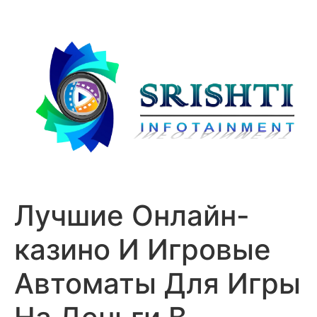
Лучшие Онлайн-
казино И Игровые
Автоматы Для Игры