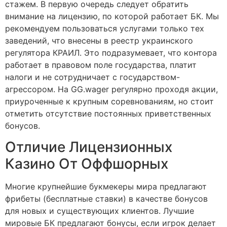
стажем. В первую очередь следует обратить
внимание на лицензию, по которой работает БК. Мы
рекомендуем пользоваться услугами только тех
заведений, что внесены в реестр украинского
регулятора КРАИЛ. Это подразумевает, что контора
работает в правовом поле государства, платит
налоги и не сотрудничает с государством-
агрессором. На GG.wager регулярно проходя акции,
приуроченные к крупным соревнованиям, но стоит
отметить отсутствие постоянных приветственных
бонусов.
Отличие Лицензионных
Казино От Оффшорных
Многие крупнейшие букмекеры мира предлагают
фрибеты (бесплатные ставки) в качестве бонусов
для новых и существующих клиентов. Лучшие
мировые БК предлагают бонусы, если игрок делает