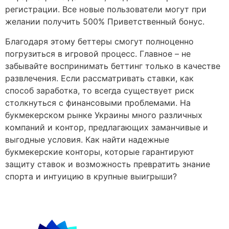
регистрации. Все новые пользователи могут при
желании получить 500% Приветственный бонус.
Благодаря этому беттеры смогут полноценно
погрузиться в игровой процесс. Главное – не
забывайте воспринимать беттинг только в качестве
развлечения. Если рассматривать ставки, как
способ заработка, то всегда существует риск
столкнуться с финансовыми проблемами. На
букмекерском рынке Украины много различных
компаний и контор, предлагающих заманчивые и
выгодные условия. Как найти надежные
букмекерские конторы, которые гарантируют
защиту ставок и возможность превратить знание
спорта и интуицию в крупные выигрыши?