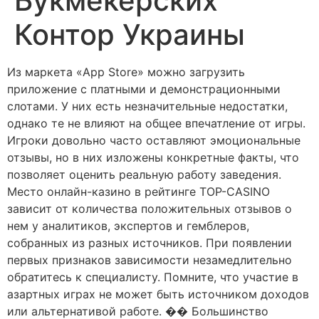
Букмекерских
Контор Украины
Из маркета «App Store» можно загрузить
приложение с платными и демонстрационными
слотами. У них есть незначительные недостатки,
однако те не влияют на общее впечатление от игры.
Игроки довольно часто оставляют эмоциональные
отзывы, но в них изложены конкретные факты, что
позволяет оценить реальную работу заведения.
Место онлайн-казино в рейтинге TOP-CASINO
зависит от количества положительных отзывов о
нем у аналитиков, экспертов и гемблеров,
собранных из разных источников. При появлении
первых признаков зависимости незамедлительно
обратитесь к специалисту. Помните, что участие в
азартных играх не может быть источником доходов
или альтернативой работе. �� Большинство