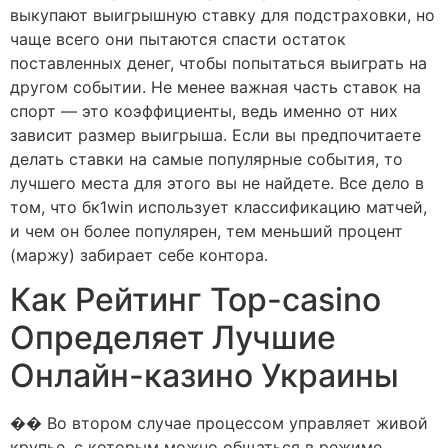
выкупают выигрышную ставку для подстраховки, но
чаще всего они пытаются спасти остаток
поставленных денег, чтобы попытаться выиграть на
другом событии. Не менее важная часть ставок на
спорт — это коэффициенты, ведь именно от них
зависит размер выигрыша. Если вы предпочитаете
делать ставки на самые популярные события, то
лучшего места для этого вы не найдете. Все дело в
том, что бк1win использует классификацию матчей,
и чем он более популярен, тем меньший процент
(маржу) забирает себе контора.
Как Рейтинг Top-casino
Определяет Лучшие
Онлайн-казино Украины
�� Во втором случае процессом управляет живой
крупье, с которым можно общаться в режиме