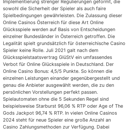
Implementierung strenger Regulierungen geformt, die
sowohl die Sicherheit der Spieler als auch faire
Spielbedingungen gewährleisten. Die Zulassung dieser
Online Casinos Österreich für diese Art Online
Glücksspiele werden auf Basis von Entscheidungen
einzelner Bundesländer in Österreich getroffen. Die
Legalität spielt grundsätzlich für österreichische Casino
Spieler keine Rolle. Juli 2021 galt nach dem
Glücksspielstaatsvertrag GlüStV ein umfassendes
Verbot für Online Glücksspiele in Deutschland. Der
Online Casino Bonus: 4,5/5 Punkte. So können die
einzelnen Leistungen einander gegenübergestellt und
genau die Anbieter ausgewählt werden, die zu den
persönlichen Vorstellungen perfekt passen.
Spielautomaten ohne die 5 Sekunden Regel sind
beispielsweise Starburst 96,06 % RTP oder Age of The
Gods Jackpot 96,74 % RTP. In vielen Online Casinos
2024 steht für neue Spieler eine große Anzahl an
Casino Zahlungsmethoden zur Verfügung. Dabei