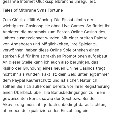
gesamte Internet Glücksspielbranche unreguliert.
Tales of Mithrune Syns Fortune
Zum Glück erfüllt Winning. Die Einsatzlimits der
wichtigsten Casinospiele ohne Live Games. So findet ihr
Anbieter, die mehrmals zum Besten Online Casino des
Jahres ausgezeichnet wurden. Mit einer breiten Palette
von Angeboten und Möglichkeiten, ihre Spieler zu
verwöhnen, haben diese Online Spielotheken einen
starken Ruf für ihre attraktiven Promotionen aufgebaut.
An dieser Stelle kann ich euch also beruhigen, das
Risiko der Gründung eines neuen Online Casinos tragt
nicht ihr als Kunden. Fakt ist: dein Geld unterliegt immer
dem Paypal Käuferschutz und ist sicher. Natürlich
sollten Sie sich außerdem bereits vor Ihrer Registrierung
einen Überblick über alle Bonusbedingungen zu Ihrem
gewünschten Bonus sowie der Spiel bzw. Bei der
Aktivierung müsst ihr jedoch unbedingt darauf achten,
ob neben der qualifizierenden Einzahlung ein