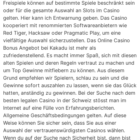
Freispiele können auf bestimmte Spiele beschränkt sein
oder für die gesamte Auswahl an Slots im Casino
gelten. Hier kann ich Entwarnung geben. Das Casino
kooperiert mit renommierten Softwareanbietern wie
Red Tiger, Hacksaw oder Pragmatic Play, um eine
vielfältige Auswahl sicherzustellen. Das Online Casino
Bonus Angebot bei Kakadu ist mehr als
zufriedenstellend. Es macht immer Spaß, sich mit diesen
alten Spielen und deren Regeln vertraut zu machen und
um Top Gewinne mitfiebern zu können. Aus diesem
Grund empfehlen wir Spielern, schlau zu sein und die
Gewinne sofort auszahlen zu lassen, wenn sie das Glück
hatten, anständig zu gewinnen. Bei der Suche nach dem
besten legalen Casino in der Schweiz stösst man im
Internet auf eine Fülle von Erfahrungsberichten.
Allgemeine Geschäftsbedingungen gelten. Auf diese
Weise können Sie sicher sein, dass Sie aus einer
Auswahl der vertrauenswürdigsten Casinos wählen.
Wenn du auf der Suche nach Sicherheit bist, dann bist