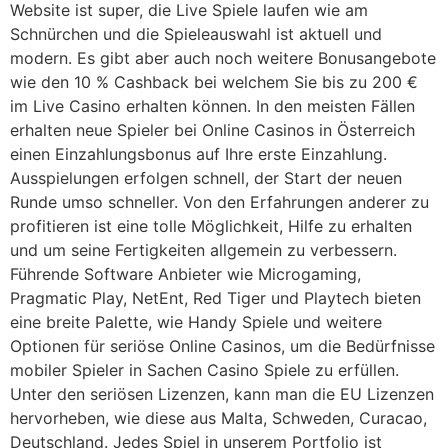
Website ist super, die Live Spiele laufen wie am
Schnürchen und die Spieleauswahl ist aktuell und
modern. Es gibt aber auch noch weitere Bonusangebote
wie den 10 % Cashback bei welchem Sie bis zu 200 €
im Live Casino erhalten können. In den meisten Fällen
erhalten neue Spieler bei Online Casinos in Österreich
einen Einzahlungsbonus auf Ihre erste Einzahlung.
Ausspielungen erfolgen schnell, der Start der neuen
Runde umso schneller. Von den Erfahrungen anderer zu
profitieren ist eine tolle Möglichkeit, Hilfe zu erhalten
und um seine Fertigkeiten allgemein zu verbessern.
Führende Software Anbieter wie Microgaming,
Pragmatic Play, NetEnt, Red Tiger und Playtech bieten
eine breite Palette, wie Handy Spiele und weitere
Optionen für seriöse Online Casinos, um die Bedürfnisse
mobiler Spieler in Sachen Casino Spiele zu erfüllen.
Unter den seriösen Lizenzen, kann man die EU Lizenzen
hervorheben, wie diese aus Malta, Schweden, Curacao,
Deutschland. Jedes Spiel in unserem Portfolio ist