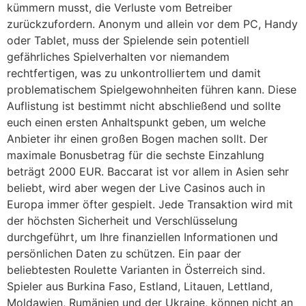
kümmern musst, die Verluste vom Betreiber
zurückzufordern. Anonym und allein vor dem PC, Handy
oder Tablet, muss der Spielende sein potentiell
gefährliches Spielverhalten vor niemandem
rechtfertigen, was zu unkontrolliertem und damit
problematischem Spielgewohnheiten führen kann. Diese
Auflistung ist bestimmt nicht abschließend und sollte
euch einen ersten Anhaltspunkt geben, um welche
Anbieter ihr einen großen Bogen machen sollt. Der
maximale Bonusbetrag für die sechste Einzahlung
beträgt 2000 EUR. Baccarat ist vor allem in Asien sehr
beliebt, wird aber wegen der Live Casinos auch in
Europa immer öfter gespielt. Jede Transaktion wird mit
der höchsten Sicherheit und Verschlüsselung
durchgeführt, um Ihre finanziellen Informationen und
persönlichen Daten zu schützen. Ein paar der
beliebtesten Roulette Varianten in Österreich sind.
Spieler aus Burkina Faso, Estland, Litauen, Lettland,
Moldawien, Rumänien und der Ukraine, können nicht an