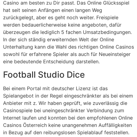
Casino am besten zu Dir passt. Das Online Glücksspiel
hat seit seinen Anfängen einen langen Weg
zurückgelegt, aber es geht noch weiter. Freispiele
werden bedauerlicherweise keine angeboten, dafür
überzeugen die lediglich 5 fachen Umsatzbedingungen.
In der sich ständig erweiternden Welt der Online
Unterhaltung kann die Wahl des richtigen Online Casinos
sowohl für erfahrene Spieler als auch für Neueinsteiger
eine bedeutende Entscheidung darstellen.
Football Studio Dice
Bei einem Portal mit deutscher Lizenz ist das
Spielangebot in der Regel eingeschränkter als bei einem
Anbieter mit z. Wir haben geprüft, wie zuverlässig die
Casinospiele bei uneingeschränkter Verbindung zum
Internet laufen und konnten bei den empfohlenen Online
Casinos Österreich keine unangenehmen Auffälligkeiten
in Bezug auf den reibungslosen Spielablauf feststellen.