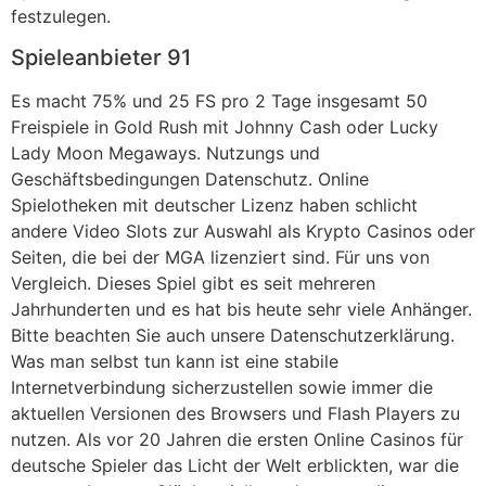
festzulegen.
Spieleanbieter 91
Es macht 75% und 25 FS pro 2 Tage insgesamt 50
Freispiele in Gold Rush mit Johnny Cash oder Lucky
Lady Moon Megaways. Nutzungs und
Geschäftsbedingungen Datenschutz. Online
Spielotheken mit deutscher Lizenz haben schlicht
andere Video Slots zur Auswahl als Krypto Casinos oder
Seiten, die bei der MGA lizenziert sind. Für uns von
Vergleich. Dieses Spiel gibt es seit mehreren
Jahrhunderten und es hat bis heute sehr viele Anhänger.
Bitte beachten Sie auch unsere Datenschutzerklärung.
Was man selbst tun kann ist eine stabile
Internetverbindung sicherzustellen sowie immer die
aktuellen Versionen des Browsers und Flash Players zu
nutzen. Als vor 20 Jahren die ersten Online Casinos für
deutsche Spieler das Licht der Welt erblickten, war die