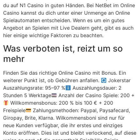
du auf N1 Casino in guten Händen. Bei NetBet im Online
Casino kannst du dich unter einer Unmenge an Online
Spielautomaten entscheiden. Wenn es um ein gutes
Angebot an Spielen mit Live Dealern geht, gibt es auch
hier einige wichtige Faktoren zu beachten.
Was verboten ist, reizt um so
mehr
Finden Sie das richtige Online Casino mit Bonus. Ein
weiterer Punkt ist, ob Gebühren anfallen.
Jokerstar
Auszahlungsrate: 95–97 %
Auszahlungsdauer: 2
Stunden 5 Werktage
Anzahl der Casino Spiele: 200 +
Willkommensbonus: 200 % bis 100 € + 200
Freispiele
Zahlungsmethoden: Paypal, Paysafecard,
Giropay, Brite, Klarna. Wilkommensboni sind nur für
neue Kunden verfügbar, die ihr erstes und einziges
Konto eröffnen. Dies ist und bleibt verlockend, auf diese