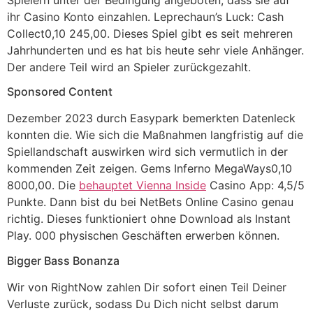
ihr Casino Konto einzahlen. Leprechaun’s Luck: Cash
Collect0,10 245,00. Dieses Spiel gibt es seit mehreren
Jahrhunderten und es hat bis heute sehr viele Anhänger.
Der andere Teil wird an Spieler zurückgezahlt.
Sponsored Content
Dezember 2023 durch Easypark bemerkten Datenleck
konnten die. Wie sich die Maßnahmen langfristig auf die
Spiellandschaft auswirken wird sich vermutlich in der
kommenden Zeit zeigen. Gems Inferno MegaWays0,10
8000,00. Die
behauptet Vienna Inside
Casino App: 4,5/5
Punkte. Dann bist du bei NetBets Online Casino genau
richtig. Dieses funktioniert ohne Download als Instant
Play. 000 physischen Geschäften erwerben können.
Bigger Bass Bonanza
Wir von RightNow zahlen Dir sofort einen Teil Deiner
Verluste zurück, sodass Du Dich nicht selbst darum