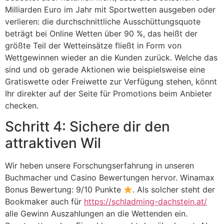
Milliarden Euro im Jahr mit Sportwetten ausgeben oder
verlieren: die durchschnittliche Ausschüttungsquote
beträgt bei Online Wetten über 90 %, das heißt der
größte Teil der Wetteinsätze fließt in Form von
Wettgewinnen wieder an die Kunden zurück. Welche das
sind und ob gerade Aktionen wie beispielsweise eine
Gratiswette oder Freiwette zur Verfügung stehen, könnt
Ihr direkter auf der Seite für Promotions beim Anbieter
checken.
Schritt 4: Sichere dir den
attraktiven Wil
Wir heben unsere Forschungserfahrung in unseren
Buchmacher und Casino Bewertungen hervor. Winamax
Bonus Bewertung: 9/10 Punkte
. Als solcher steht der
Bookmaker auch für
https://schladming-dachstein.at/
alle Gewinn Auszahlungen an die Wettenden ein.