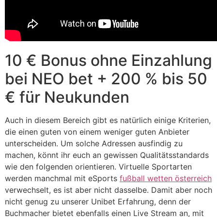
10 € Bonus ohne Einzahlung
bei NEO bet + 200 % bis 50
€ für Neukunden
Auch in diesem Bereich gibt es natürlich einige Kriterien,
die einen guten von einem weniger guten Anbieter
unterscheiden. Um solche Adressen ausfindig zu
machen, könnt ihr euch an gewissen Qualitätsstandards
wie den folgenden orientieren. Virtuelle Sportarten
werden manchmal mit eSports
fußball wetten österreich
verwechselt, es ist aber nicht dasselbe. Damit aber noch
nicht genug zu unserer Unibet Erfahrung, denn der
Buchmacher bietet ebenfalls einen Live Stream an, mit