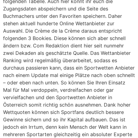
folgenden Tabelle. Auch hier könnt ihr euch die
Zugangsdaten abspeichern und die Seite des
Buchmachers unter den Favoriten speichern. Daher
stehen aktuell hunderte Online Wettanbieter zur
Auswahl. Die Crème de la Crème daraus entspricht
folgenden 3 Bookies. Diese können sich aber schnell
ändern bzw. Com Redaktion dient hier seit nunmehr
zwei Dekaden als geschätzte Quelle. Das Wettanbieter
Ranking wird regelmäßig überarbeitet, sodass es
durchaus passieren kann, dass ein Sportwetten Anbieter
nach einem Update mal einige Plätze nach oben schnellt
– oder eben nach unten. So können Sie Ihren Einsatz
Mal für Mal verdoppeln, verdreifachen oder gar
vervielfachen und den Sportwetten Anbieter in
Österreich somit richtig schön ausnehmen. Dank hoher
Wettquoten können sich Sportfans deutlich bessere
Gewinne sichern und so ihr Kapital aufbauen. Das ist
jedoch ein Irrtum, denn kein Mensch der Welt kann in
mehreren Sportarten gleichzeitig ein absoluter Experte