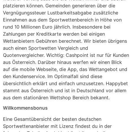
platzieren können. Gemeinden generieren über die
Vergnügungssteuer Lustbarkeitsabgabe zusätzliche
Einnahmen aus dem Sportwettenbereich in Höhe von
rund 10 Millionen Euro jährlich. Insbesondere bei
Zahlungen per Kreditkarte werden bei einigen
Wettanbietern Gebühren berechnet. Wir bieten übrigens
auch einen Sportwetten Vergleich und
Quotenvergleicher. Wichtig: Cashpoint ist nur für Kunden
aus Österreich. Darüber hinaus werfen wir einen Blick
auf die mobile Webseite, die App, das Wettangebot und
den Kundenservice. Im Optimalfall sind diese
übersichtlich erklärt und einfach umzusetzen. Happybet
stammt aus Österreich und ist in Deutschland vor allem
aus dem stationären Wettshop Bereich bekannt.
Willkommensbonus
Eine Gesamtübersicht der besten deutschen
Sportwettenanbieter mit Lizenz findest du in der