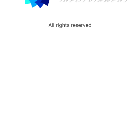
All rights reserved