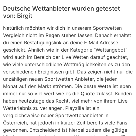
Deutsche Wettanbieter wurden getestet
von: Birgit
Natürlich möchten wir dich in unserem Sportwetten
Vergleich nicht im Regen stehen lassen. Danach erhältst
du einen Bestätigungslink an deine E Mail Adresse
geschickt. Ähnlich wie in der Kategorie “Wettangebot”
wird auch im Bereich der Live Wetten darauf geachtet,
wie viele unterschiedliche Wettmöglichkeiten es zu den
verschiedenen Ereignissen gibt. Das zeigen nicht nur die
unzähligen neuen Sportwetten Anbieter, die jeden
Monat auf den Markt strömen. Die beste Wette ist eben
immer nur so viel wert wie es die Quote zulässt. Kunden
haben heutzutage das Recht, viel mehr von ihrem Live
Wetterlebnis zu verlangen. Playzilla ist ein
vergleichsweise neuer Sportwettenanbieter in
Österreich, hat jedoch in kurzer Zeit bereits viele Fans
gewonnen. Entscheidend ist hierbei zudem die gültige