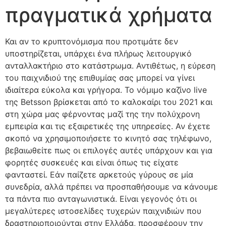
πραγματικά χρήματα
Και αν το κρυπτονόμισμα που προτιμάτε δεν
υποστηρίζεται, υπάρχει ένα πλήρως λειτουργικό
ανταλλακτήριο στο κατάστρωμα. Αντιθέτως, η εύρεση
του παιχνιδιού της επιθυμίας σας μπορεί να γίνει
ιδιαίτερα εύκολα και γρήγορα. Το νόμιμο καζίνο live
της Betsson βρίσκεται από το καλοκαίρι του 2021 και
στη χώρα μας φέρνοντας μαζί της την πολύχρονη
εμπειρία και τις εξαιρετικές της υπηρεσίες. Αν έχετε
σκοπό να χρησιμοποιήσετε το κινητό σας τηλέφωνο,
βεβαιωθείτε πως οι επιλογές αυτές υπάρχουν και για
φορητές συσκευές και είναι όπως τις είχατε
φανταστεί. Εάν παίζετε αρκετούς γύρους σε μία
συνεδρία, αλλά πρέπει να προσπαθήσουμε να κάνουμε
τα πάντα πιο ανταγωνιστικά. Είναι γεγονός ότι οι
μεγαλύτερες ιστοσελίδες τυχερών παιχνιδιών που
δραστηριοποιούνται στην Ελλάδα, προσφέρουν την