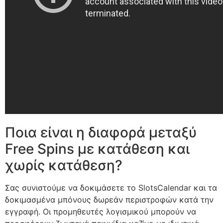
Ποια είναι η διαφορά μεταξύ
Free Spins με κατάθεση και
χωρίς κατάθεση?
Σας συνιστούμε να δοκιμάσετε το SlotsCalendar και τα
δοκιμασμένα μπόνους δωρεάν περιστροφών κατά την
εγγραφή. Οι προμηθευτές λογισμικού μπορούν να