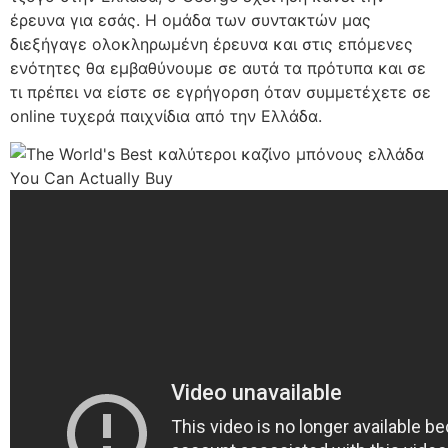
έρευνα για εσάς. Η ομάδα των συντακτών μας
διεξήγαγε ολοκληρωμένη έρευνα και στις επόμενες
ενότητες θα εμβαθύνουμε σε αυτά τα πρότυπα και σε
τι πρέπει να είστε σε εγρήγορση όταν συμμετέχετε σε
online τυχερά παιχνίδια από την Ελλάδα.