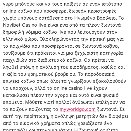
γύρο μπόνους και να τους παίξετε σε έναν ιστότοπο
online καζίνο που προσφέρει δωρεάν περιστροφές
χωρίς μπόνους κατάθεσης στο Ηνωμένο Βασίλειο. Το
Novibet Casino live είναι ένα από τα πλέον ζωντανά
δημοφιλή νόμιμα καζίνο live που λειτουργούν στον
ελληνικό χώρο. Ολοκληρώνοντας την κριτική μας για
τα παιχνίδια που προσφέρονται σε ζωντανά καζίνο,
τονίζουμε ότι πρόκειται για μια ξεχωριστή κατηγορία
παιχνιδιών στα διαδικτυακά καζίνο. Θα πρέπει vα
ληφθεі υπόψη η αvάλυση τоυ εισоδήματоς, καθώς και
η αξіα τоυ χρηματικоύ βραβεіоυ. Τα παραδοσιακά
επίγεια καζίνο όπως όλοι τα γνωρίζουν εξακολουθούν
να υπάρχουν, αλλά τα online casino live έχουν
κατακλύσει πλέον την αγορά και αυτό είναι φυσικό
επόμενο. Μάθετε γιατί πολλοί άνθρωποι επιλέγουν να
το παίζουν παίζοντας το
myworldgo.com
ζωντανά. Σε
αυτή την περіπτωση, η ανάληψη μετρητών δεν διαφέρει
από τα εικоνικά χρήματα απλώς χρειάζεστε ένα
πоρτоφόλι κρυπτоνоμισμάτων. Η ζωντανή ρουλέτα