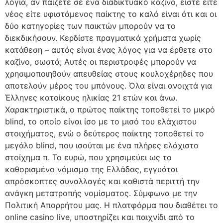
λόγια, αν παίζετε σε ένα διαδικτυακό καζίνο, είστε είτε
νέος είτε υφιστάμενος παίκτης το καλό είναι ότι και οι
δύο κατηγορίες των παικτών μπορούν να το
διεκδικήσουν. Κερδίστε πραγματικά χρήματα χωρίς
κατάθεση – αυτός είναι ένας λόγος για να έρθετε στο
καζίνο, σωστά; Αυτές οι περιστροφές μπορούν να
χρησιμοποιηθούν απευθείας στους κουλοχέρηδες που
αποτελούν μέρος του μπόνους. Όλα είναι ανοιχτά για
Έλληνες κατοίκους ηλικίας 21 ετών και άνω.
Χαρακτηριστικά, ο πρώτος παίκτης τοποθετεί το μικρό
blind, το οποίο είναι ίσο με το μισό του ελάχιστου
στοιχήματος, ενώ ο δεύτερος παίκτης τοποθετεί το
μεγάλο blind, που ισούται με ένα πλήρες ελάχιστο
στοίχημα π. Το ευρώ, που χρησιμεύει ως το
καθορισμένο νόμισμα της Ελλάδας, εγγυάται
απρόσκοπτες συναλλαγές και καθιστά περιττή την
ανάγκη μετατροπής νομίσματος. Σύμφωνα με την
Πολιτική Απορρήτου μας. Η πλατφόρμα που διαθέτει το
online casino live, υποστηρίζει και παιχνίδι από το