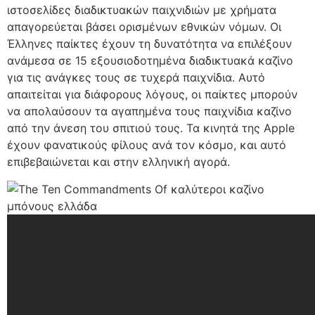
ιστοσελίδες διαδικτυακών παιχνιδιών με χρήματα
απαγορεύεται βάσει ορισμένων εθνικών νόμων. Οι
Έλληνες παίκτες έχουν τη δυνατότητα να επιλέξουν
ανάμεσα σε 15 εξουσιοδοτημένα διαδικτυακά καζίνο
για τις ανάγκες τους σε τυχερά παιχνίδια. Αυτό
απαιτείται για διάφορους λόγους, οι παίκτες μπορούν
να απολαύσουν τα αγαπημένα τους παιχνίδια καζίνο
από την άνεση του σπιτιού τους. Τα κινητά της Apple
έχουν φανατικούς φίλους ανά τον κόσμο, και αυτό
επιβεβαιώνεται και στην ελληνική αγορά.