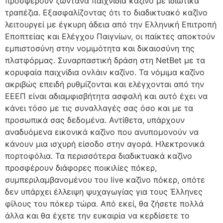
προσφέρουν ζωντανά παιχνίδια καζίνο με ιδιωτικά
τραπέζια. Εξασφαλίζοντας ότι το διαδικτυακό καζίνο
λειτουργεί με έγκυρη άδεια από την Ελληνική Επιτροπή
Εποπτείας και Ελέγχου Παιγνίων, οι παίκτες αποκτούν
εμπιστοσύνη στην νομιμότητα και δικαιοσύνη της
πλατφόρμας. Συναρπαστική δράση στη NetBet με τα
κορυφαία παιχνίδια ονλάιν καζίνο. Τα νόμιμα καζίνο
ακριβώς επειδή ρυθμίζονται και ελέγχονται από την
ΕΕΕΠ είναι αδιαμφισβήτητα ασφαλή και αυτό έχει να
κάνει τόσο με τις συναλλαγές σας όσο και με τα
προσωπικά σας δεδομένα. Αντίθετα, υπάρχουν
αναδυόμενα εικονικά καζίνο που ανυπομονούν να
κάνουν μια ισχυρή είσοδο στην αγορά. Ηλεκτρονικά
πορτοφόλια. Τα περισσότερα διαδικτυακά καζίνο
προσφέρουν διάφορες ποικιλίες πόκερ,
συμπεριλαμβανομένου του live καζίνο πόκερ, οπότε
δεν υπάρχει έλλειψη ψυχαγωγίας για τους Έλληνες
φίλους του πόκερ τώρα. Από εκεί, θα ζήσετε πολλά
άλλα και θα έχετε την ευκαιρία να κερδίσετε το