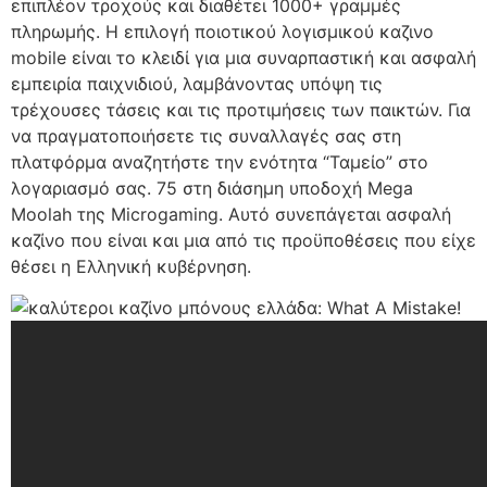
επιπλέον τροχούς και διαθέτει 1000+ γραμμές
πληρωμής. Η επιλογή ποιοτικού λογισμικού καζινο
mobile είναι το κλειδί για μια συναρπαστική και ασφαλή
εμπειρία παιχνιδιού, λαμβάνοντας υπόψη τις
τρέχουσες τάσεις και τις προτιμήσεις των παικτών. Για
να πραγματοποιήσετε τις συναλλαγές σας στη
πλατφόρμα αναζητήστε την ενότητα “Ταμείο” στο
λογαριασμό σας. 75 στη διάσημη υποδοχή Mega
Moolah της Microgaming. Αυτό συνεπάγεται ασφαλή
καζίνο που είναι και μια από τις προϋποθέσεις που είχε
θέσει η Ελληνική κυβέρνηση.