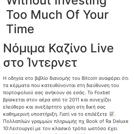
Without Investing
Too Much Of Your
Time
Νόμιμα Καζίνο Live
στο Ίντερνετ
Η οδηγία στο βιβλίο διανομής του Bitcoin αναφέρει ότι
τα κέρματα που κατευθύνονται στη διεύθυνση του
πορτοφολιού σας ανήκουν σε εσάς. To Foxbet
βρίσκεται στον αέρα από το 2011 και συνεχίζει
ελεύθερο και ανεξάρτητο χάρη στη δική σας
καθημερινή υποστήριξη. Γιατί να το επιλέξετε
.
Πολλαπλών γραμμών πληρωμής πχ Book of Ra Deluxe
10:Λειτουργεί με τον κλασικό τρόπο ωστόσο έχει