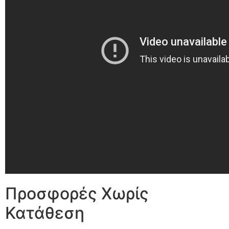
Προσφορές Χωρίς
Κατάθεση