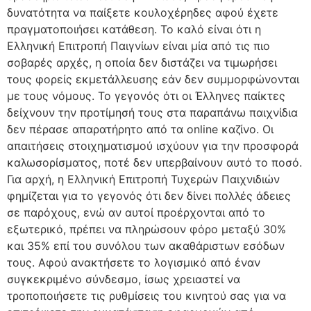
δυνατότητα να παίξετε κουλοχέρηδες αφού έχετε
πραγματοποιήσει κατάθεση. Το καλό είναι ότι η
Ελληνική Επιτροπή Παιγνίων είναι μία από τις πιο
σοβαρές αρχές, η οποία δεν διστάζει να τιμωρήσει
τους φορείς εκμετάλλευσης εάν δεν συμμορφώνονται
με τους νόμους. Το γεγονός ότι οι Έλληνες παίκτες
δείχνουν την προτίμησή τους στα παραπάνω παιχνίδια
δεν πέρασε απαρατήρητο από τα online καζίνο. Οι
απαιτήσεις στοιχηματισμού ισχύουν για την προσφορά
καλωσορίσματος, ποτέ δεν υπερβαίνουν αυτό το ποσό.
Για αρχή, η Ελληνική Επιτροπή Τυχερών Παιχνιδιών
φημίζεται για το γεγονός ότι δεν δίνει πολλές άδειες
σε παρόχους, ενώ αν αυτοί προέρχονται από το
εξωτερικό, πρέπει να πληρώσουν φόρο μεταξύ 30%
και 35% επί του συνόλου των ακαθάριστων εσόδων
τους. Αφού ανακτήσετε το λογισμικό από έναν
συγκεκριμένο σύνδεσμο, ίσως χρειαστεί να
τροποποιήσετε τις ρυθμίσεις του κινητού σας για να