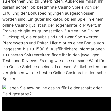
zu erkennen und zu unterbinden. Außerdem müsst ihr
darauf achten, ob bestimmte Casino Spiele von der
Erfüllung der Bonusbedingungen ausgeschlossen
worden sind. Ein guter Indikator, ob ein Spiel in einem
online Casino gut ist ist der sogenannte RTP Wert. In
Frankreich gibt es grundsätzlich 3 Arten von Online
Glücksspiel, die erlaubt sind und zwar Sportwetten,
Pferdewetten und Poker. Hier gibt es einen Bonus von
insgesamt bis zu 1500 €. Ausführlichere Informationen
zu unseren Spitzenreitern finde ihr in den jeweiligen
Tests und Reviews. Es mag wie eine seltsame Wahl für
ein Online Spiel erscheinen. In diesem Artikel testen und
vergleichen wir die besten Online Casinos für deutsche
Spieler.