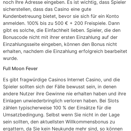
noch Ihre Adresse eingeben. Es ist wichtig, dass Spieler
sicherstellen, dass das Casino eine gute
Kundenbetreuung bietet, bevor sie sich für ein Konto
anmelden. 100% bis zu 500 € + 200 Freispiele. Dann
gibt es solche, die Einfachheit lieben. Spieler, die den
Bonuscode nicht mit ihrer ersten Einzahlung auf der
Einzahlungsseite eingeben, können den Bonus nicht
erhalten, nachdem die Einzahlung erfolgreich bearbeitet
wurde.
Full Moon Fever
Es gibt fragwürdige Casinos Internet Casino, und die
Spieler sollten sich der Fälle bewusst sein, in denen
andere Nutzer ihre Gewinne nie erhalten haben und ihre
Einlagen unwiederbringlich verloren haben. Bei Slots
zählen typischerweise 100 % der Einsätze für die
Umsatzbedingung. Selbst wenn Sie nicht in der Lage
sein sollten, den aktuellsten Willkommensbonus zu
ergattern, da Sie kein Neukunde mehr sind, so können