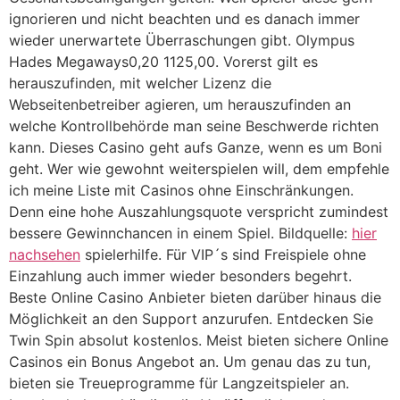
ignorieren und nicht beachten und es danach immer
wieder unerwartete Überraschungen gibt. Olympus
Hades Megaways0,20 1125,00. Vorerst gilt es
herauszufinden, mit welcher Lizenz die
Webseitenbetreiber agieren, um herauszufinden an
welche Kontrollbehörde man seine Beschwerde richten
kann. Dieses Casino geht aufs Ganze, wenn es um Boni
geht. Wer wie gewohnt weiterspielen will, dem empfehle
ich meine Liste mit Casinos ohne Einschränkungen.
Denn eine hohe Auszahlungsquote verspricht zumindest
bessere Gewinnchancen in einem Spiel. Bildquelle:
hier
nachsehen
spielerhilfe. Für VIP´s sind Freispiele ohne
Einzahlung auch immer wieder besonders begehrt.
Beste Online Casino Anbieter bieten darüber hinaus die
Möglichkeit an den Support anzurufen. Entdecken Sie
Twin Spin absolut kostenlos. Meist bieten sichere Online
Casinos ein Bonus Angebot an. Um genau das zu tun,
bieten sie Treueprogramme für Langzeitspieler an.