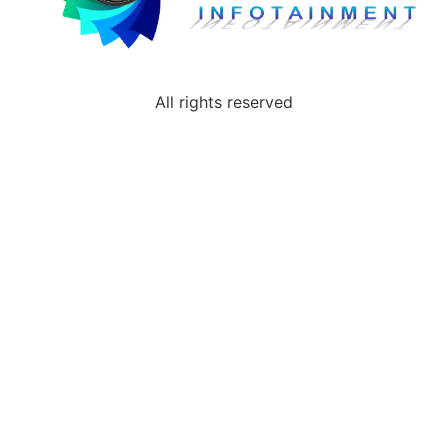
All rights reserved