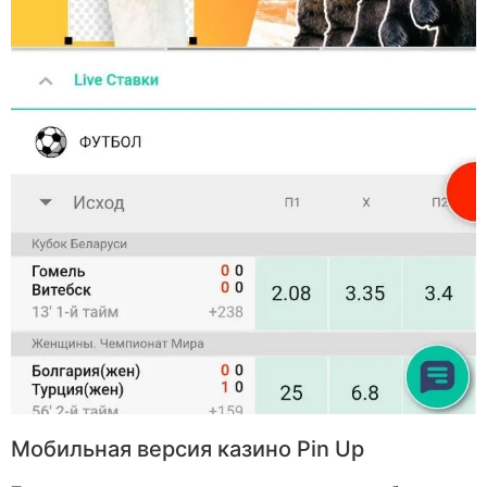
Мобильная версия казино Pin Up