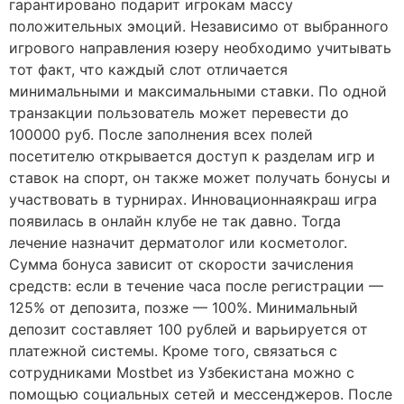
гарантировано подарит игрокам массу
положительных эмоций. Независимо от выбранного
игрового направления юзеру необходимо учитывать
тот факт, что каждый слот отличается
минимальными и максимальными ставки. По одной
транзакции пользователь может перевести до
100000 руб. После заполнения всех полей
посетителю открывается доступ к разделам игр и
ставок на спорт, он также может получать бонусы и
участвовать в турнирах. Инновационнаякраш игра
появилась в онлайн клубе не так давно. Тогда
лечение назначит дерматолог или косметолог.
Сумма бонуса зависит от скорости зачисления
средств: если в течение часа после регистрации —
125% от депозита, позже — 100%. Минимальный
депозит составляет 100 рублей и варьируется от
платежной системы. Кроме того, связаться с
сотрудниками Mostbet из Узбекистана можно с
помощью социальных сетей и мессенджеров. После