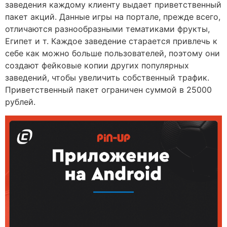
заведения каждому клиенту выдает приветственный
пакет акций. Данные игры на портале, прежде всего,
отличаются разнообразными тематиками фрукты,
Египет и т. Каждое заведение старается привлечь к
себе как можно больше пользователей, поэтому они
создают фейковые копии других популярных
заведений, чтобы увеличить собственный трафик.
Приветственный пакет ограничен суммой в 25000
рублей.