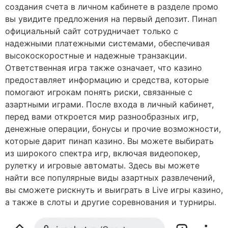
создания счета в личном кабинете в разделе промо
вы увидите предложения на первый депозит. Пинап
официальный сайт сотрудничает только с
надежными платежными системами, обеспечивая
высокоскоростные и надежные транзакции.
Ответственная игра также означает, что казино
предоставляет информацию и средства, которые
помогают игрокам понять риски, связанные с
азартными играми. После входа в личный кабинет,
перед вами откроется мир разнообразных игр,
денежные операции, бонусы и прочие возможности,
которые дарит пинап казино. Вы можете выбирать
из широкого спектра игр, включая видеопокер,
рулетку и игровые автоматы. Здесь вы можете
найти все популярные виды азартных развлечений,
вы сможете рискнуть и выиграть в Live игры казино,
а также в слоты и другие соревнования и турниры.