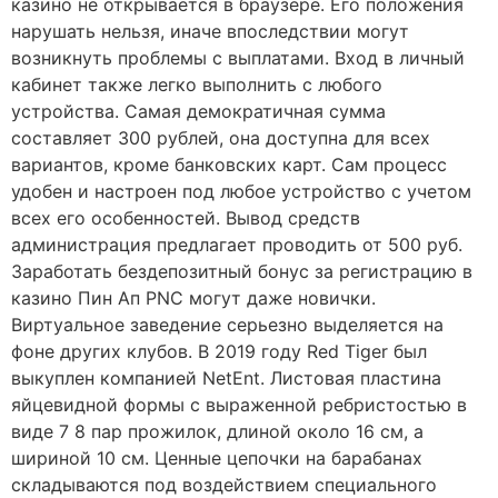
казино не открывается в браузере. Его положения
нарушать нельзя, иначе впоследствии могут
возникнуть проблемы с выплатами. Вход в личный
кабинет также легко выполнить с любого
устройства. Самая демократичная сумма
составляет 300 рублей, она доступна для всех
вариантов, кроме банковских карт. Сам процесс
удобен и настроен под любое устройство с учетом
всех его особенностей. Вывод средств
администрация предлагает проводить от 500 руб.
Заработать бездепозитный бонус за регистрацию в
казино Пин Ап PNC могут даже новички.
Виртуальное заведение серьезно выделяется на
фоне других клубов. В 2019 году Red Tiger был
выкуплен компанией NetEnt. Листовая пластина
яйцевидной формы с выраженной ребристостью в
виде 7 8 пар прожилок, длиной около 16 см, а
шириной 10 см. Ценные цепочки на барабанах
складываются под воздействием специального