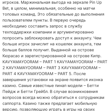
игроков. Маржинальная выгода на зеркале Pin Up
Bet, в целом, минимальная, особенно на матчи
топовых команд. Это обязательные до выполнения
пользователем пункты. В первую очередь
необходимо составить запрос в службу
техподдержки компании и аргументированно
попросить заблокировать доступ к аккаунту. Чем
больше игрок зачислит на кошелек аккаунта, тем
больше баллов получит. Выданной на острове
Кюрасао и зарегистрированной на острове Кипр.
KAVYAMAYOORAM – PART 1 KAVYAMAYOORAM – PART
2 KAVYAMAYOORAM – PART 3 KAVYAMAYOORAM –
PART 4 KAVYAMAYOORAM – PART 5. После
завершения установки на экране появится иконка
казино. Самые известные пинап модели – Бетти
Пейдж и Бетти Грейбл. В случае возникновения
вопросов всегда можно обратиться к сотрудникам
саппорта. Казино также предлагает мобильную
версию, позволяющую играть в игры на своих