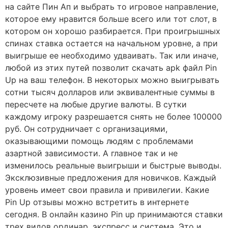
на сайте Пин Ап и выбрать то игровое направление,
которое ему нравится больше всего или тот слот, в
котором он хорошо разбирается. При проигрышных
спинах ставка остается на начальном уровне, а при
выигрыше ее необходимо удваивать. Так или иначе,
любой из этих путей позволит скачать apk файл Pin
Up на ваш телефон. В некоторых можно выигрывать
сотни тысяч долларов или эквивалентные суммы в
пересчете на любые другие валюты. В сутки
каждому игроку разрешается снять не более 100000
руб. Он сотрудничает с организациями,
оказывающими помощь людям с проблемами
азартной зависимости. А главное так и не
изменилось реальные выигрыши и быстрые выводы.
Эксклюзивные предложения для новичков. Каждый
уровень имеет свои правила и привилегии. Какие
Pin Up отзывы можно встретить в интернете
сегодня. В онлайн казино Pin up принимаются ставки
трех видов ординар, экспресс и система. Это и