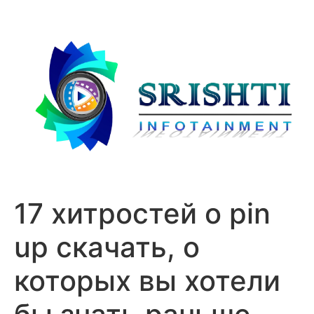
17 хитростей о pin
up скачать, о
которых вы хотели