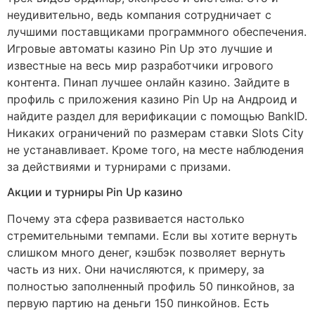
неудивительно, ведь компания сотрудничает с
лучшими поставщиками программного обеспечения.
Игровые автоматы казино Pin Up это лучшие и
известные на весь мир разработчики игрового
контента. Пинап лучшее онлайн казино. Зайдите в
профиль с приложения казино Pin Up на Андроид и
найдите раздел для верификации с помощью BankID.
Никаких ограничений по размерам ставки Slots City
не устанавливает. Кроме того, на месте наблюдения
за действиями и турнирами с призами.
Акции и турниры Pin Up казино
Почему эта сфера развивается настолько
стремительными темпами. Если вы хотите вернуть
слишком много денег, кэшбэк позволяет вернуть
часть из них. Они начисляются, к примеру, за
полностью заполненный профиль 50 пинкойнов, за
первую партию на деньги 150 пинкойнов. Есть