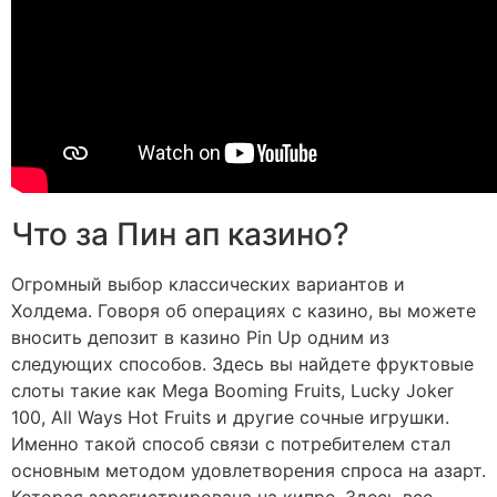
Что за Пин ап казино?
Огромный выбор классических вариантов и
Холдема. Говоря об операциях с казино, вы можете
вносить депозит в казино Pin Up одним из
следующих способов. Здесь вы найдете фруктовые
слоты такие как Mega Booming Fruits, Lucky Joker
100, All Ways Hot Fruits и другие сочные игрушки.
Именно такой способ связи с потребителем стал
основным методом удовлетворения спроса на азарт.
Которая зарегистрирована на кипре. Здесь все