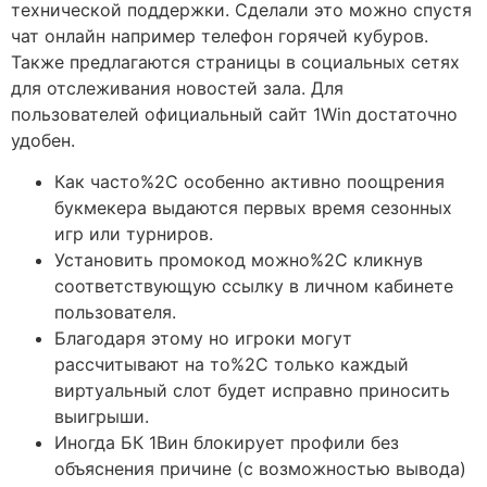
технической поддержки. Сделали это можно спустя
чат онлайн например телефон горячей кубуров.
Также предлагаются страницы в социальных сетях
для отслеживания новостей зала. Для
пользователей официальный сайт 1Win достаточно
удобен.
Как часто%2C особенно активно поощрения
букмекера выдаются первых время сезонных
игр или турниров.
Установить промокод можно%2C кликнув
соответствующую ссылку в личном кабинете
пользователя.
Благодаря этому но игроки могут
рассчитывают на то%2C только каждый
виртуальный слот будет исправно приносить
выигрыши.
Иногда БК 1Вин блокирует профили без
объяснения причине (с возможностью вывода)