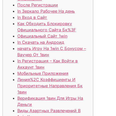
После Регистрации
In Зеркало Рабочее На день
In Вход в Сайт
Как Обходить Блокировку
Официального Сайта Бк%3F
Официальный Сайт 1win
In Скачать на Андроид
начать Игру На 1win С Бонусом –
Ваучер От 1вин
In Регистрация – Как Войти в
Аккаунт 1вин
Мобильные Приложения
Линия%2C Коэффициенты И
Приоритетные Направления Бк
1вин
Верификация 1вин Для Игры На
Деньги
Виды Азартных Развлечений В