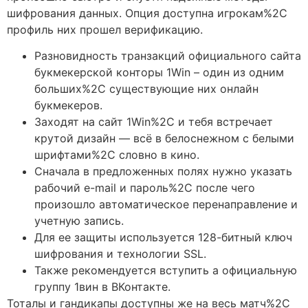
шифрования данных. Опция доступна игрокам%2C
профиль них прошел верификацию.
Разновидность транзакций официального сайта
букмекерской конторы 1Win – один из одним
больших%2C существующие них онлайн
букмекеров.
Заходят на сайт 1Win%2C и тебя встречает
крутой дизайн — всё в белоснежном с белыми
шрифтами%2C словно в кино.
Сначала в предложенных полях нужно указать
рабочий e-mail и пароль%2C после чего
произошло автоматическое перенаправление и
учетную запись.
Для ее защиты используется 128-битный ключ
шифрования и технологии SSL.
Также рекомендуется вступить а официальную
группу 1вин в ВКонтакте.
Тоталы и гандикапы доступны же на весь матч%2C