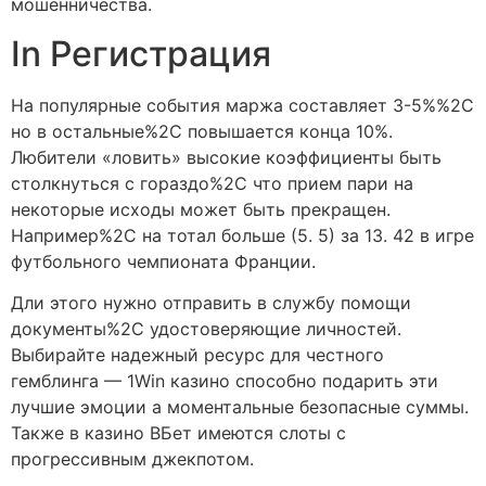
мошенничества.
In Регистрация
На популярные события маржа составляет 3-5%%2C
но в остальные%2C повышается конца 10%.
Любители «ловить» высокие коэффициенты быть
столкнуться с гораздо%2C что прием пари на
некоторые исходы может быть прекращен.
Например%2C на тотал больше (5. 5) за 13. 42 в игре
футбольного чемпионата Франции.
Дли этого нужно отправить в службу помощи
документы%2C удостоверяющие личностей.
Выбирайте надежный ресурс для честного
гемблинга — 1Win казино способно подарить эти
лучшие эмоции а моментальные безопасные суммы.
Также в казино ВБет имеются слоты с
прогрессивным джекпотом.