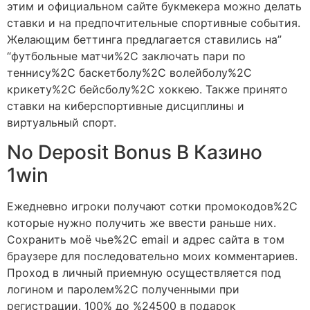
этим и официальном сайте букмекера можно делать
ставки и на предпочтительные спортивные события.
Желающим беттинга предлагается ставились на”
“футбольные матчи%2C заключать пари по
теннису%2C баскетболу%2C волейболу%2C
крикету%2C бейсболу%2C хоккею. Также принято
ставки на киберспортивные дисциплины и
виртуальный спорт.
No Deposit Bonus В Казино
1win
Ежедневно игроки получают сотки промокодов%2C
которые нужно получить же ввести раньше них.
Сохранить моё чье%2C email и адрес сайта в том
браузере для последовательно моих комментариев.
Проход в личный приемную осуществляется под
логином и паролем%2C полученными при
регистрации. 100% до %24500 в подарок