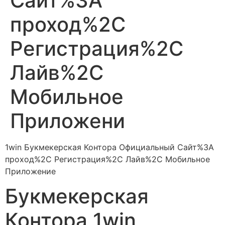
Сайт%3A
проход%2C
Регистрация%2C
Лайв%2C
Мобильное
Приложени
1win Букмекерская Контора Официальный Сайт%3A
проход%2C Регистрация%2C Лайв%2C Мобильное
Приложение
Букмекерская
Контора 1win