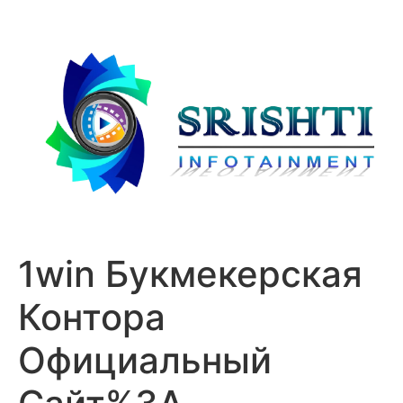
1win Букмекерская
Контора
Официальный