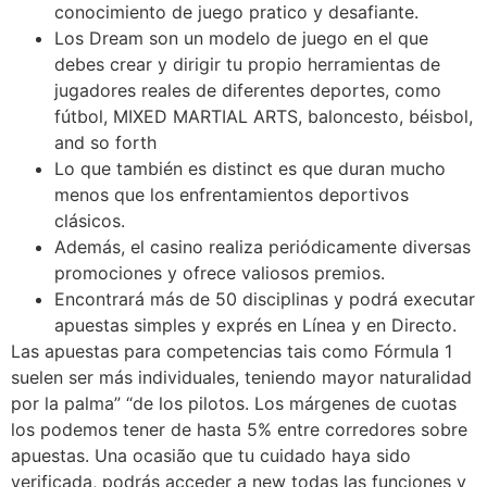
conocimiento de juego pratico y desafiante.
Los Dream son un modelo de juego en el que
debes crear y dirigir tu propio herramientas de
jugadores reales de diferentes deportes, como
fútbol, MIXED MARTIAL ARTS, baloncesto, béisbol,
and so forth
Lo que también es distinct es que duran mucho
menos que los enfrentamientos deportivos
clásicos.
Además, el casino realiza periódicamente diversas
promociones y ofrece valiosos premios.
Encontrará más de 50 disciplinas y podrá executar
apuestas simples y exprés en Línea y en Directo.
Las apuestas para competencias tais como Fórmula 1
suelen ser más individuales, teniendo mayor naturalidad
por la palma” “de los pilotos. Los márgenes de cuotas
los podemos tener de hasta 5% entre corredores sobre
apuestas. Una ocasião que tu cuidado haya sido
verificada, podrás acceder a new todas las funciones y