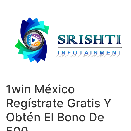
1win México
Regístrate Gratis Y
Obtén El Bono De