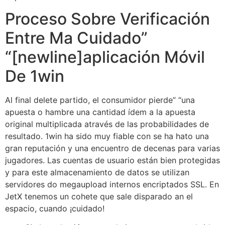
Proceso Sobre Verificación
Entre Ma Cuidado”
“[newline]aplicación Móvil
De 1win
Al final delete partido, el consumidor pierde” “una
apuesta o hambre una cantidad ídem a la apuesta
original multiplicada através de las probabilidades de
resultado. 1win ha sido muy fiable con se ha hato una
gran reputación y una encuentro de decenas para varias
jugadores. Las cuentas de usuario están bien protegidas
y para este almacenamiento de datos se utilizan
servidores do megaupload internos encriptados SSL. En
JetX tenemos un cohete que sale disparado an el
espacio, cuando ¡cuidado!