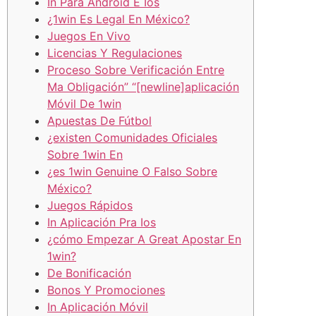
In Para Android E Ios
¿1win Es Legal En México?
Juegos En Vivo
Licencias Y Regulaciones
Proceso Sobre Verificación Entre
Ma Obligación” “[newline]aplicación
Móvil De 1win
Apuestas De Fútbol
¿existen Comunidades Oficiales
Sobre 1win En
¿es 1win Genuine O Falso Sobre
México?
Juegos Rápidos
In Aplicación Pra Ios
¿cómo Empezar A Great Apostar En
1win?
De Bonificación
Bonos Y Promociones
In Aplicación Móvil