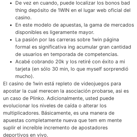
De vez en cuando, puede localizar los bonos bad
thing depósito de 1WIN en el lugar web oficial del
casino.
En este modelo de apuestas, la gama de mercados
disponibles es ligeramente mayor.
La pasión por las carreras sobre 1win página
formal es significativa ing acumular gran cantidad
de usuarios en temporada de competencias.
Acabé cobrando 20k y los retiré con éxito a mi
tarjeta (en sólo 30 min, lo que myself sorprendió
mucho).
El casino de 1win está repleto de videojuegos para
apostar la cual merecen la asociación probarse, asi es
un caso de Plinko. Adicionalmente, usted puede
evolucionar los niveles de caída o alterar los
multiplicadores. Básicamente, es una manera de
apuestas completamente nueva que tem em mente
suplir el increíble incremento de apostadores
deportivos en vivo.