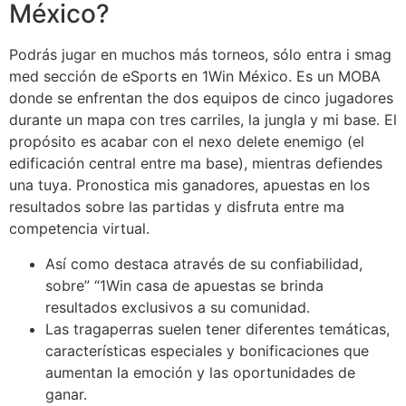
México?
Podrás jugar en muchos más torneos, sólo entra i smag
med sección de eSports en 1Win México. Es un MOBA
donde se enfrentan the dos equipos de cinco jugadores
durante un mapa con tres carriles, la jungla y mi base. El
propósito es acabar con el nexo delete enemigo (el
edificación central entre ma base), mientras defiendes
una tuya. Pronostica mis ganadores, apuestas en los
resultados sobre las partidas y disfruta entre ma
competencia virtual.
Así como destaca através de su confiabilidad,
sobre” “1Win casa de apuestas se brinda
resultados exclusivos a su comunidad.
Las tragaperras suelen tener diferentes temáticas,
características especiales y bonificaciones que
aumentan la emoción y las oportunidades de
ganar.