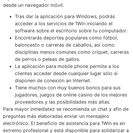
desde un navegador móvil.
Tras dar la aplicación para Windows, podrás
acceder a los servicios de 1Win iniciando el
software sobre el escritorio sobre tu computador.
Encontrarás deportes populares como fútbol,
baloncesto o carreras de caballos, así como
disciplinas menos comunes como críquet, carreras
de perros o peleas de gallos.
La aplicación para mobile phone permite a los
clientes acceder desde cualquier lugar sólo si
disponen de conexión an Internet.
Tiene muchos con muy buenos bonos para sus
jugadores, juegos de online casino de los mejores
proveedores y las posibilidades más altas.
Para mayor inmediatez se recomienda un chat y afin de
preguntas más elaboradas enviar un mensajero
electrónico. El beneficio de asistencia para 1Win es en
extremo profesional y está disponible para solidarizar a