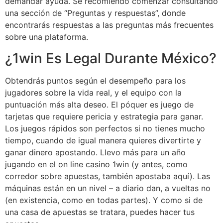
demandar ayuda. Se recomiendo comenzar consultando
una sección de “Preguntas y respuestas”, donde
encontrarás respuestas a las preguntas más frecuentes
sobre una plataforma.
¿1win Es Legal Durante México?
Obtendrás puntos según el desempeño para los
jugadores sobre la vida real, y el equipo con la
puntuación más alta deseo. El póquer es juego de
tarjetas que requiere pericia y estrategia para ganar.
Los juegos rápidos son perfectos si no tienes mucho
tiempo, cuando de igual manera quieres divertirte y
ganar dinero apostando. Llevo más para un año
jugando en el on line casino 1win (y antes, como
corredor sobre apuestas, también apostaba aquí). Las
máquinas están en un nivel – a diario dan, a vueltas no
(en existencia, como en todas partes). Y como si de
una casa de apuestas se tratara, puedes hacer tus