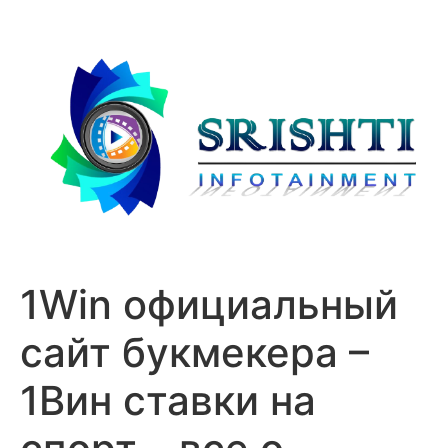
1Win официальный
сайт букмекера –
1Вин ставки на