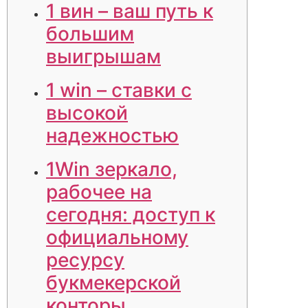
1 вин – ваш путь к
большим
выигрышам
1 win – ставки с
высокой
надежностью
1Win зеркало,
рабочее на
сегодня: доступ к
официальному
ресурсу
букмекерской
конторы