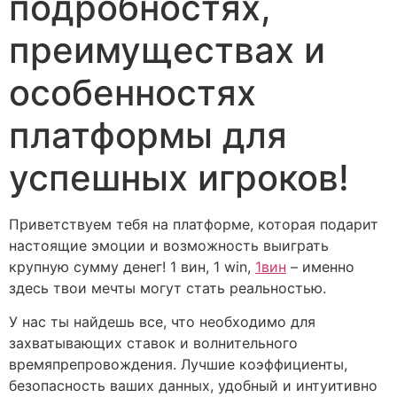
подробностях,
преимуществах и
особенностях
платформы для
успешных игроков!
Приветствуем тебя на платформе, которая подарит
настоящие эмоции и возможность выиграть
крупную сумму денег! 1 вин, 1 win,
1вин
– именно
здесь твои мечты могут стать реальностью.
У нас ты найдешь все, что необходимо для
захватывающих ставок и волнительного
времяпрепровождения. Лучшие коэффициенты,
безопасность ваших данных, удобный и интуитивно