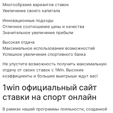
Многообразие вариантов ставок
Увеличение своего капитала
Инновационные подходы
Отличное соотношение цены и качества
Значительное увеличение прибыли
Высокая отдача
Максимальное использование возможностей
Успешное увеличение спортивного банка
Не упустите возможность получить максимальную
отдачу от своих ставок с 1Win. Высокие
коэффициенты и большие выигрыши ждут вас!
1win официальный сайт
ставки на спорт онлайн
В рамках нашей программы лояльности, созданной