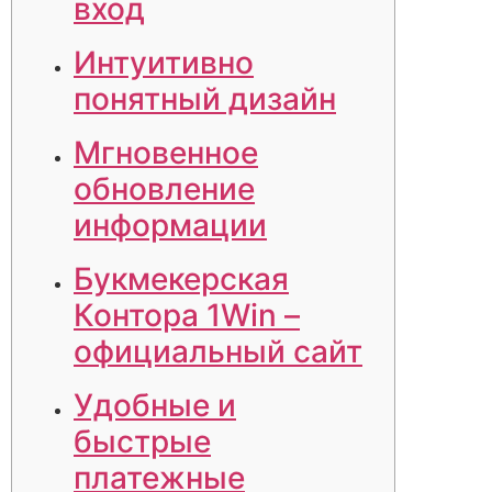
вход
Интуитивно
понятный дизайн
Мгновенное
обновление
информации
Букмекерская
Контора 1Win –
официальный сайт
Удобные и
быстрые
платежные