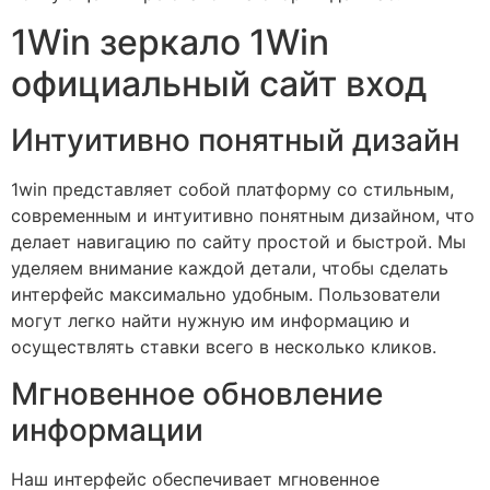
1Win зеркало 1Win
официальный сайт вход
Интуитивно понятный дизайн
1win представляет собой платформу со стильным,
современным и интуитивно понятным дизайном, что
делает навигацию по сайту простой и быстрой. Мы
уделяем внимание каждой детали, чтобы сделать
интерфейс максимально удобным. Пользователи
могут легко найти нужную им информацию и
осуществлять ставки всего в несколько кликов.
Мгновенное обновление
информации
Наш интерфейс обеспечивает мгновенное