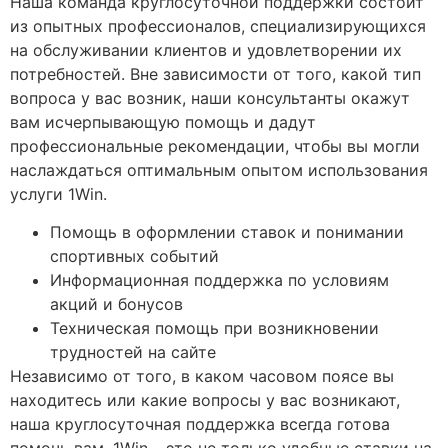
Наша команда круглосуточной поддержки состоит
из опытных профессионалов, специализирующихся
на обслуживании клиентов и удовлетворении их
потребностей. Вне зависимости от того, какой тип
вопроса у вас возник, наши консультанты окажут
вам исчерпывающую помощь и дадут
профессиональные рекомендации, чтобы вы могли
наслаждаться оптимальным опытом использования
услуги 1Win.
Помощь в оформлении ставок и понимании
спортивных событий
Информационная поддержка по условиям
акций и бонусов
Техническая помощь при возникновении
трудностей на сайте
Независимо от того, в каком часовом поясе вы
находитесь или какие вопросы у вас возникают,
наша круглосуточная поддержка всегда готова