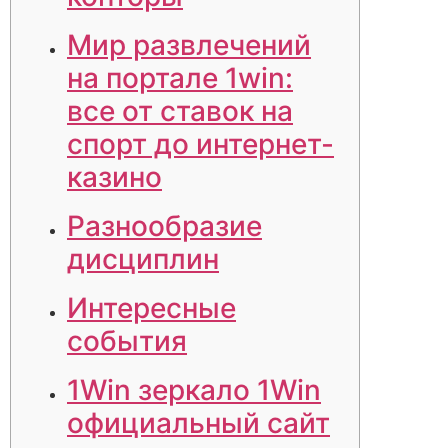
Мир развлечений
на портале 1win:
все от ставок на
спорт до интернет-
казино
Разнообразие
дисциплин
Интересные
события
1Win зеркало 1Win
официальный сайт