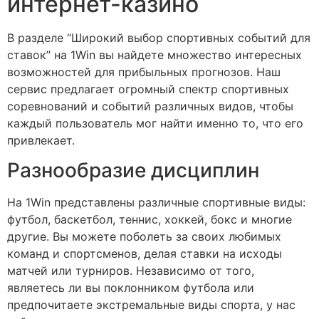
интернет-казино
В разделе “Широкий выбор спортивных событий для
ставок” на 1Win вы найдете множество интересных
возможностей для прибыльных прогнозов. Наш
сервис предлагает огромный спектр спортивных
соревнований и событий различных видов, чтобы
каждый пользователь мог найти именно то, что его
привлекает.
Разнообразие дисциплин
На 1Win представлены различные спортивные виды:
футбол, баскетбол, теннис, хоккей, бокс и многие
другие. Вы можете поболеть за своих любимых
команд и спортсменов, делая ставки на исходы
матчей или турниров. Независимо от того,
являетесь ли вы поклонником футбола или
предпочитаете экстремальные виды спорта, у нас