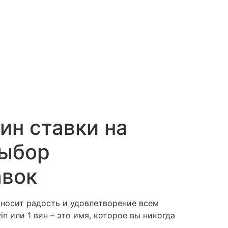
ин ставки на
выбор
авок
иносит радость и удовлетворение всем
n или 1 вин – это имя, которое вы никогда