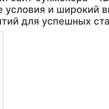
е условия и широкий 
тий для успешных ст