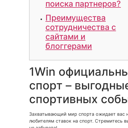
поиска партнеров?
Преимущества
сотрудничества с
сайтами и
блоггерами
1Win официальны
спорт – выгодны
спортивных собы
Захватывающий мир спорта ожидает вас на
любителям ставок на спорт. Стремитесь вы
не забудете!