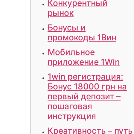
Конкурентный
рынок
Бонусы и
промокоды 1Вин
Мобильное
приложение 1Win
1win регистрация:
Бонус 18000 грн на
первый депозит –
пошаговая
инструкция
Креативность – путь