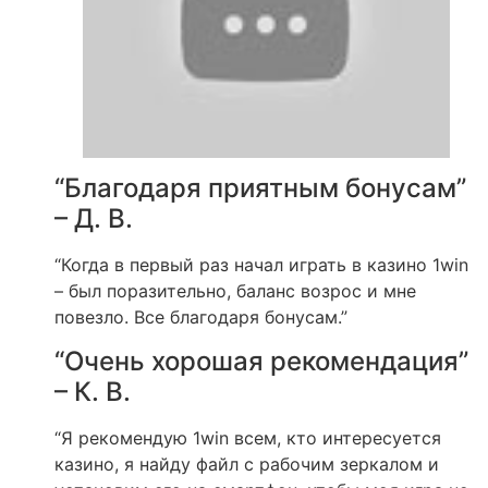
“Благодаря приятным бонусам”
– Д. В.
“Когда в первый раз начал играть в казино 1win
– был поразительно, баланс возрос и мне
повезло. Все благодаря бонусам.”
“Очень хорошая рекомендация”
– К. В.
“Я рекомендую 1win всем, кто интересуется
казино, я найду файл с рабочим зеркалом и