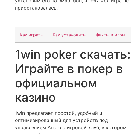
установим его на смартфон, чтобы моя игра не
приостановалась.”
Как играть
Как установить
Факты и игры
1win poker скачать:
Играйте в покер в
официальном
казино
1win предлагает простой, удобный и
оптимизированный для устройств под
управлением Android игровой клуб, в котором