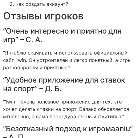
Как создать аккаунт?
Отзывы игроков
“Очень интересно и приятно для
игр” – С. А.
“Я люблю скачивать и использовать официальный
сайт 1win. Он устроителен и легко понятный, а игры
разнообразны и приятные.”
“Удобное приложение для ставок
на спорт” – Д. Б.
“1win – очень полезное приложение для тех, кто
хочет делать ставки на спорт. Баланс обновляется
мгновенно, а сама процедура очень интуитивна.”
“Безотказный подход к игромаaniu”
– А. П.