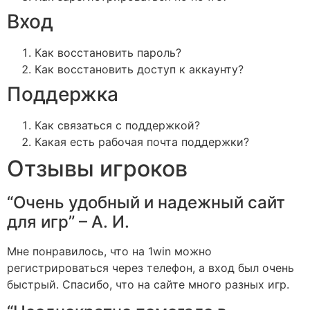
Вход
Как восстановить пароль?
Как восстановить доступ к аккаунту?
Поддержка
Как связаться с поддержкой?
Какая есть рабочая почта поддержки?
Отзывы игроков
“Очень удобный и надежный сайт
для игр” – А. И.
Мне понравилось, что на 1win можно
регистрироваться через телефон, а вход был очень
быстрый. Спасибо, что на сайте много разных игр.