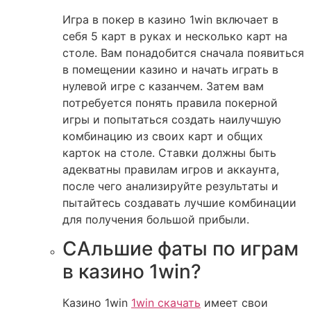
Игра в покер в казино 1win включает в
себя 5 карт в руках и несколько карт на
столе. Вам понадобится сначала появиться
в помещении казино и начать играть в
нулевой игре с казанчем. Затем вам
потребуется понять правила покерной
игры и попытаться создать наилучшую
комбинацию из своих карт и общих
карток на столе. Ставки должны быть
адекватны правилам игров и аккаунта,
после чего анализируйте результаты и
пытайтесь создавать лучшие комбинации
для получения большой прибыли.
CAльшие фаты по играм
в казино 1win?
Казино 1win
1win скачать
имеет свои