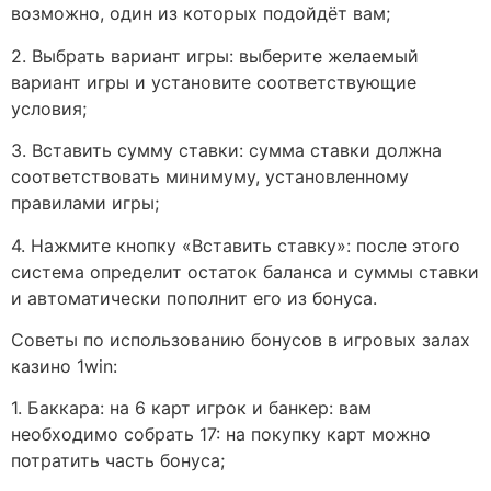
возможно, один из которых подойдёт вам;
2. Выбрать вариант игры: выберите желаемый
вариант игры и установите соответствующие
условия;
3. Вставить сумму ставки: сумма ставки должна
соответствовать минимуму, установленному
правилами игры;
4. Нажмите кнопку «Вставить ставку»: после этого
система определит остаток баланса и суммы ставки
и автоматически пополнит его из бонуса.
Советы по использованию бонусов в игровых залах
казино 1win:
1. Баккара: на 6 карт игрок и банкер: вам
необходимо собрать 17: на покупку карт можно
потратить часть бонуса;