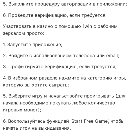
5. Выполните процедуру авторизации в приложении;
6. Проведите верификацию, если требуется.
Участвовать в казино с помощью 1win с рабочим
зеркалом просто:
1. Запустите приложение;
2. Войдите с использованием телефона или email;
3. Профытируйте верификацию, если требуется;
4. В избранном разделе нажмите на категорию игры,
которую вы хотите сыграть;
5. Выберите игру и начальствойте проигрывать (для
начала необходимо покупать любое количество
игровых монет);
6. Воспользуйтесь функцией ‘Start Free Game’, чтобы
начать игру на выкидывания.