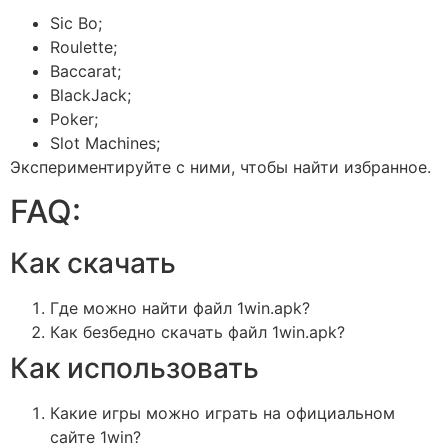
Sic Bo;
Roulette;
Baccarat;
BlackJack;
Poker;
Slot Machines;
Экспериментируйте с ними, чтобы найти избранное.
FAQ:
Как скачать
Где можно найти файл 1win.apk?
Как безбедно скачать файл 1win.apk?
Как использовать
Какие игры можно играть на официальном
сайте 1win?