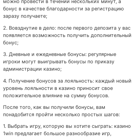
можно провести в течении нескольких минут, а
бонус в качестве благодарности за регистрацию
заразу получаете;
2. Вовзднутие в дело: после первого депозита у вас
появляется возможность получить дополнительный
бонус;
3. Дневные и ежедневные бонусы: регулярные
игроки могут выигрывать бонусы по приказу
администрации казино;
4. Получение бонусов за лояльность: каждый новый
уровень лояльности в казино приносит свое
положительное влияние на сумму бонусов.
После того, как вы получили бонусы, вам
понадобится пройти несколько простых шагов:
1. Выбрать игру, которую вы хотите сыграть: казино
1win предлагает большое разнообразие игр,