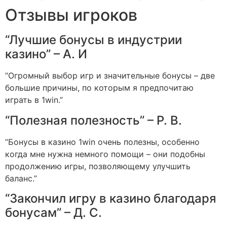
Отзывы игроков
“Лучшие бонусы в индустрии
казино” – А. И
“Огромный выбор игр и значительные бонусы – две
большие причины, по которым я предпочитаю
играть в 1win.”
“Полезная полезность” – Р. В.
“Бонусы в казино 1win очень полезны, особенно
когда мне нужна немного помощи – они подобны
продолжению игры, позволяющему улучшить
баланс.”
“Закончил игру в казино благодаря
бонусам” – Д. С.