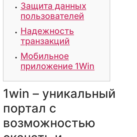
Защита данных
пользователей
Надежность
транзакций
Мобильное
приложение 1Win
1win – уникальный
портал с
возможностью