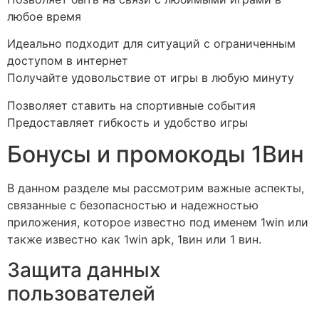
любое время
Идеально подходит для ситуаций с ограниченным
доступом в интернет
Получайте удовольствие от игры в любую минуту
Позволяет ставить на спортивные события
Предоставляет гибкость и удобство игры
Бонусы и промокоды 1Вин
В данном разделе мы рассмотрим важные аспекты,
связанные с безопасностью и надежностью
приложения, которое известно под именем 1win или
также известно как 1win apk, 1вин или 1 вин.
Защита данных
пользователей