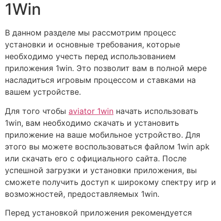
1Win
В данном разделе мы рассмотрим процесс
установки и основные требования, которые
необходимо учесть перед использованием
приложения 1win. Это позволит вам в полной мере
насладиться игровым процессом и ставками на
вашем устройстве.
Для того чтобы
aviator 1win
начать использовать
1win, вам необходимо скачать и установить
приложение на ваше мобильное устройство. Для
этого вы можете воспользоваться файлом 1win apk
или скачать его с официального сайта. После
успешной загрузки и установки приложения, вы
сможете получить доступ к широкому спектру игр и
возможностей, предоставляемых 1win.
Перед установкой приложения рекомендуется