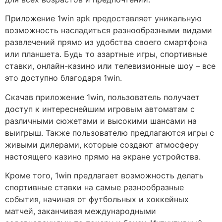
Приложение 1win apk предоставляет уникальную
возможность насладиться разнообразными видами
развлечений прямо из удобства своего смартфона
или планшета. Будь то азартные игры, спортивные
ставки, онлайн-казино или телевизионные шоу – все
это доступно благодаря 1win.
Скачав приложение 1win, пользователь получает
доступ к интереснейшим игровым автоматам с
различными сюжетами и высокими шансами на
выигрыш. Также пользователю предлагаются игры с
живыми дилерами, которые создают атмосферу
настоящего казино прямо на экране устройства.
Кроме того, 1win предлагает возможность делать
спортивные ставки на самые разнообразные
события, начиная от футбольных и хоккейных
матчей, заканчивая международными