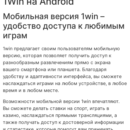
1Win на Android
Мобильная версия 1win –
удобство доступа к любимым
играм
1win предлагает своим пользователям мобильную
версию, которая позволяет получить доступ к
разнообразным развлечениям прямо с экрана
вашего смартфона или планшета. Благодаря
удобству и адаптивности интерфейса, вы сможете
наслаждаться играми на любом устройстве, в любое
время и в любом месте.
Возможности мобильной версии 1win впечатляют.
Вы сможете делать ставки на спорт, играть в
казино, наслаждаться прямыми трансляциями, а
также получать доступ к достоверной информации
и статистике, которые помогут вам принимать