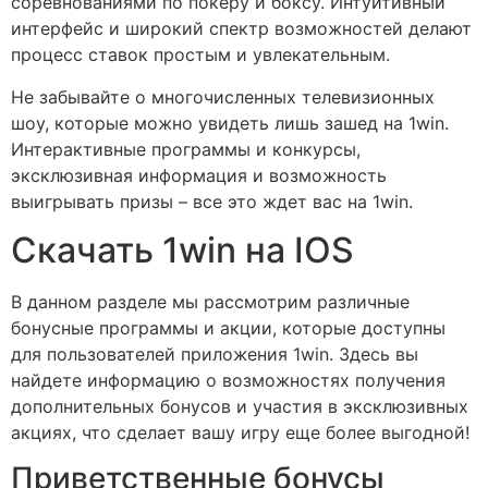
соревнованиями по покеру и боксу. Интуитивный
интерфейс и широкий спектр возможностей делают
процесс ставок простым и увлекательным.
Не забывайте о многочисленных телевизионных
шоу, которые можно увидеть лишь зашед на 1win.
Интерактивные программы и конкурсы,
эксклюзивная информация и возможность
выигрывать призы – все это ждет вас на 1win.
Скачать 1win на IOS
В данном разделе мы рассмотрим различные
бонусные программы и акции, которые доступны
для пользователей приложения 1win. Здесь вы
найдете информацию о возможностях получения
дополнительных бонусов и участия в эксклюзивных
акциях, что сделает вашу игру еще более выгодной!
Приветственные бонусы