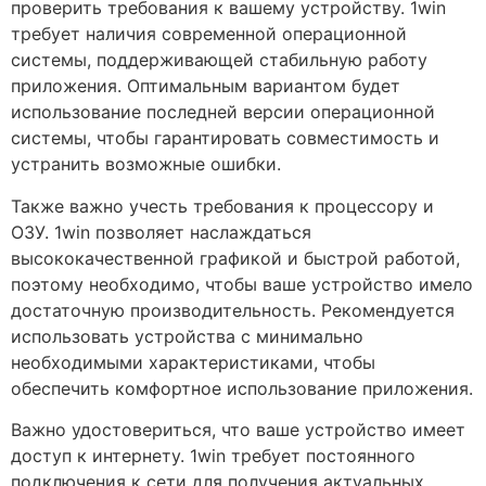
проверить требования к вашему устройству. 1win
требует наличия современной операционной
системы, поддерживающей стабильную работу
приложения. Оптимальным вариантом будет
использование последней версии операционной
системы, чтобы гарантировать совместимость и
устранить возможные ошибки.
Также важно учесть требования к процессору и
ОЗУ. 1win позволяет наслаждаться
высококачественной графикой и быстрой работой,
поэтому необходимо, чтобы ваше устройство имело
достаточную производительность. Рекомендуется
использовать устройства с минимально
необходимыми характеристиками, чтобы
обеспечить комфортное использование приложения.
Важно удостовериться, что ваше устройство имеет
доступ к интернету. 1win требует постоянного
подключения к сети для получения актуальных