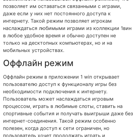
позволяет им оставаться связанными с играми,
даже если у них нет постоянного доступа к
интернету. Такой режим позволяет игрокам
наслаждаться любимыми играми из коллекции 1вин
в любое удобное время и обычно доступен не
только на десктопных компьютерах, но и на
мобильных устройствах.
Оффлайн режим
Оффлайн режим в приложении 1 win открывает
пользователю доступ к функционалу игры без
необходимости подключения к интернету.
Пользователь может наслаждаться игровым
процессом, играть в любимые слоты, ставить на
спортивные события и получать выигрыши даже без
интернет-соединения. Такой режим особенно
полезен, когда доступ к сети ограничен, но
пользователь хочет продолжать играть и