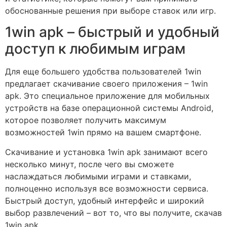
обоснованные решения при выборе ставок или игр.
1win apk – быстрый и удобный
доступ к любимым играм
Для еще большего удобства пользователей 1win
предлагает скачивание своего приложения – 1win
apk. Это специальное приложение для мобильных
устройств на базе операционной системы Android,
которое позволяет получить максимум
возможностей 1win прямо на вашем смартфоне.
Скачивание и установка 1win apk занимают всего
несколько минут, после чего вы сможете
наслаждаться любимыми играми и ставками,
полноценно используя все возможности сервиса.
Быстрый доступ, удобный интерфейс и широкий
выбор развлечений – вот то, что вы получите, скачав
1win apk.