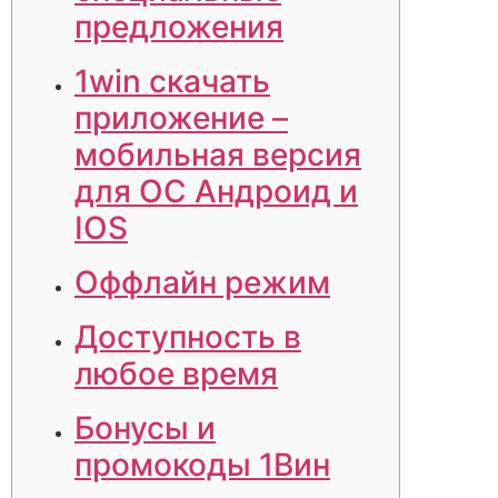
предложения
1win скачать
приложение –
мобильная версия
для ОС Андроид и
IOS
Оффлайн режим
Доступность в
любое время
Бонусы и
промокоды 1Вин