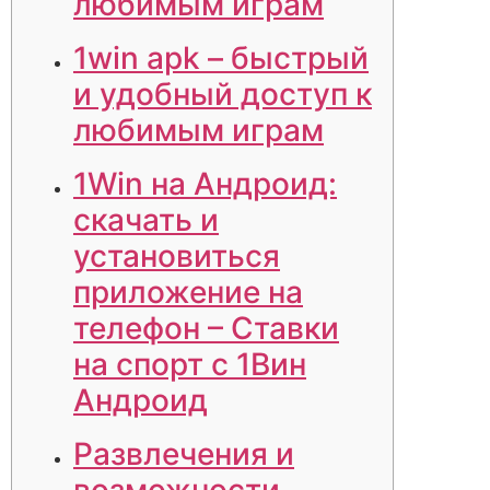
любимым играм
1win apk – быстрый
и удобный доступ к
любимым играм
1Win на Андроид:
скачать и
установиться
приложение на
телефон – Ставки
на спорт с 1Вин
Андроид
Развлечения и