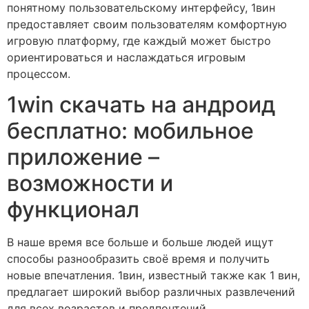
понятному пользовательскому интерфейсу, 1вин
предоставляет своим пользователям комфортную
игровую платформу, где каждый может быстро
ориентироваться и наслаждаться игровым
процессом.
1win скачать на андроид
бесплатно: мобильное
приложение –
возможности и
функционал
В наше время все больше и больше людей ищут
способы разнообразить своё время и получить
новые впечатления. 1вин, известный также как 1 вин,
предлагает широкий выбор различных развлечений
для всех возрастов и предпочтений.