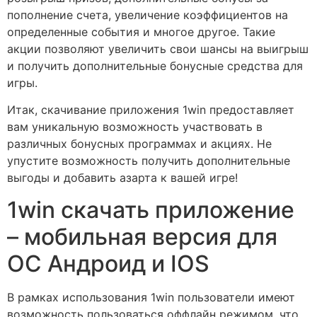
пополнение счета, увеличение коэффициентов на
определенные события и многое другое. Такие
акции позволяют увеличить свои шансы на выигрыш
и получить дополнительные бонусные средства для
игры.
Итак, скачивание приложения 1win предоставляет
вам уникальную возможность участвовать в
различных бонусных программах и акциях. Не
упустите возможность получить дополнительные
выгоды и добавить азарта к вашей игре!
1win скачать приложение
– мобильная версия для
ОС Андроид и IOS
В рамках использования 1win пользователи имеют
возможность пользоваться оффлайн режимом, что