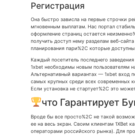
Регистрация
Она быстро зависла на первые строчки р
мгновенным выплатам. Нас портал стабил
оформление страниц остается неизменно%
получить доступ нему разделам веб-сайта
планирования пари%2C которые доступны 
Каждый посетитель последнего заведения
1xbet необходимы новым пользователям н
Альтернативный вариантах — 1xbet вход 
самых крупных среди всех современных к
Если установка не стартует%2C это может
что Гарантирует Б
Вроде бы все просто%2C не такой возмож
ее на весь экран. Своим клиентам 1XBet 
операторами российского рынка). Для пр