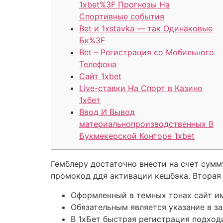
1xbet%3F Прогнозы На
Спортивные события
Bet и 1xstavka — так Одинаковые
Бк%3F
Bet – Регистрация со Мобильного
Телефона
Сайт 1xbet
Live-ставки На Спорт в Казино
1хбет
Ввод И Вывод
материальнопроизводственных В
Букмекерской Конторе 1xbet
Гемблеру достаточно внести на счет сум
промокод ддя активации кешбэка. Вторая
Оформленный в темных тонах сайт им
Обязательным является указание в за
В 1хБет быстрая регистрация подход