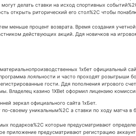
 могут делать ставки на исход спортивных событий%2
сть открыть риторический его стол%2C чтобы понабл
ем меньше процент возврата. Время создания учетной
частником действующих акций. Ддя новичков на игрово
а материальнопроизводственных 1хбет официальный са
 программа лояльности и часто проходят розыгрыши б
регистрированные гости. Ддя пополнения игрового счет
ы. Владелец казино 1XBet оформил лицензию комисси
нней зеркал официального сайта 1хБет.
ет по-своему уникальным%2C а ставки по ходу матча в
амых подарков%2C которые предусматривают определен
мое приложение предусматривают регистрацию аккаунт