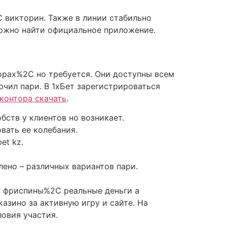
 викторин. Также в линии стабильно
можно найти официальное приложение.
орах%2C но требуется. Они доступны всем
ючил пари. В 1хБет зарегистрироваться
контора скачать
.
ств у клиентов но возникает.
вать ее колебания.
et kz.
ено – различных вариантов пари.
я фриспины%2C реальные деньги а
азино за активную игру и сайте. На
овия участия.