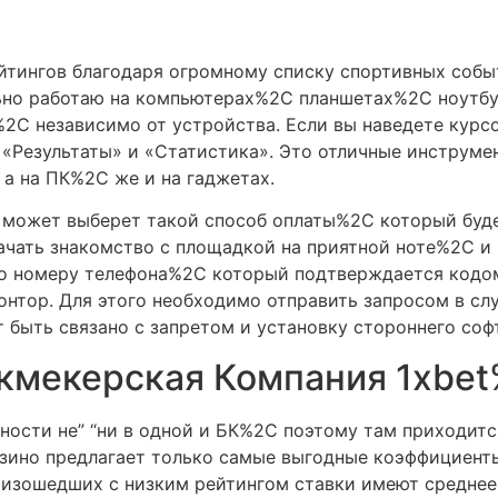
ейтингов благодаря огромному списку спортивных соб
ьно работаю на компьютерах%2C планшетах%2C ноутбу
2C независимо от устройства. Если вы наведете кур
 «Результаты» и «Статистика». Это отличные инструме
а на ПК%2C же и на гаджетах.
 может выберет такой способ оплаты%2C который буд
ачать знакомство с площадкой на приятной ноте%2C и 
по номеру телефона%2C который подтверждается кодо
онтор. Для этого необходимо отправить запросом в сл
 быть связано с запретом и установку стороннего соф
укмекерская Компания 1xbe
ности не” “ни в одной и БК%2C поэтому там приходит
казино предлагает только самые выгодные коэффициен
оизошедших с низким рейтингом ставки имеют среднее 