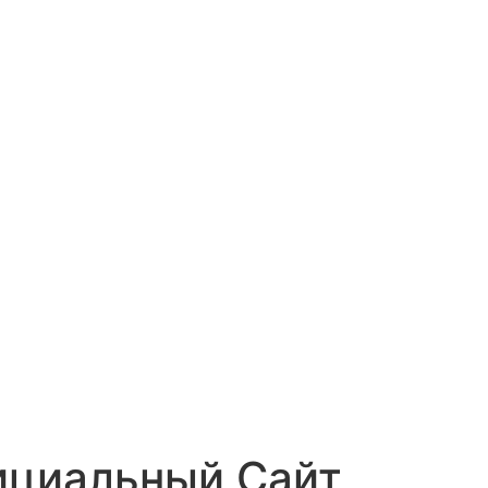
ициальный Сайт