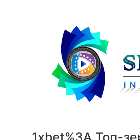
1xbet%3A Топ-з