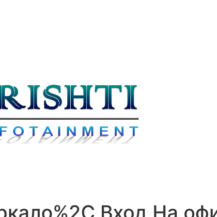
еркало%2C Вход На оф