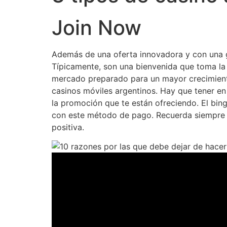
Join Now
Además de una oferta innovadora y con una gr
Típicamente, son una bienvenida que toma la 
mercado preparado para un mayor crecimient
casinos móviles argentinos. Hay que tener en
la promoción que te están ofreciendo. El bin
con este método de pago. Recuerda siempre j
positiva.