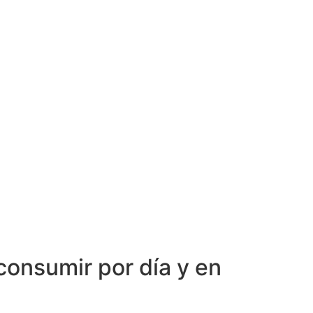
consumir por día y en