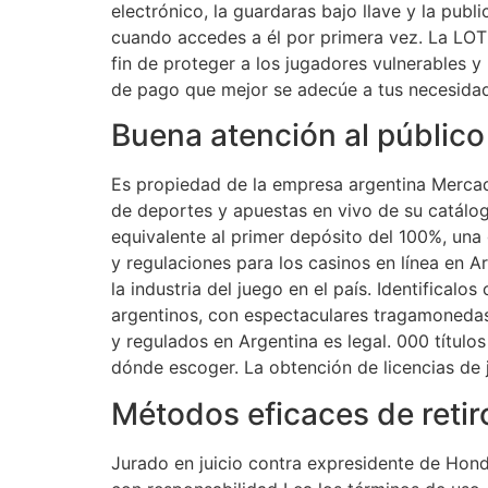
electrónico, la guardaras bajo llave y la publi
cuando accedes a él por primera vez. La LOTBA
fin de proteger a los jugadores vulnerables 
de pago que mejor se adecúe a tus necesida
Buena atención al público
Es propiedad de la empresa argentina Mercado
de deportes y apuestas en vivo de su catálo
equivalente al primer depósito del 100%, una
y regulaciones para los casinos en línea en 
la industria del juego en el país. Identificalo
argentinos, con espectaculares tragamonedas 
y regulados en Argentina es legal. 000 título
dónde escoger. La obtención de licencias de 
Métodos eficaces de retir
Jurado en juicio contra expresidente de Hond