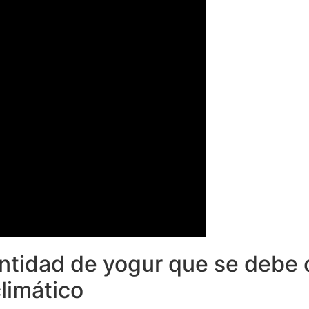
antidad de yogur que se debe 
climático