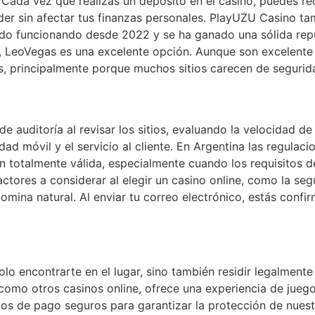
 Cada vez que realizas un depósito en el casino, puedes re
der sin afectar tus finanzas personales. PlayUZU Casino ta
estado funcionando desde 2022 y se ha ganado una sólida r
, LeoVegas es una excelente opción. Aunque son excelente o
s, principalmente porque muchos sitios carecen de segurid
e auditoría al revisar los sitios, evaluando la velocidad de
idad móvil y el servicio al cliente. En Argentina las regula
ón totalmente válida, especialmente cuando los requisitos
ctores a considerar al elegir un casino online, como la seg
omina natural. Al enviar tu correo electrónico, estás confir
solo encontrarte en el lugar, sino también residir legalment
mo otros casinos online, ofrece una experiencia de juego 
os de pago seguros para garantizar la protección de nuest