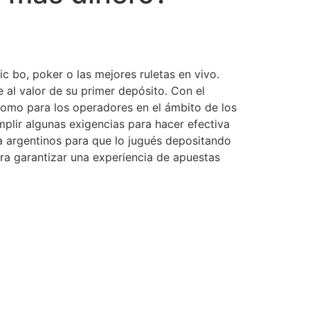
 bo, poker o las mejores ruletas en vivo.
 al valor de su primer depósito. Con el
omo para los operadores en el ámbito de los
plir algunas exigencias para hacer efectiva
a argentinos para que lo jugués depositando
ra garantizar una experiencia de apuestas