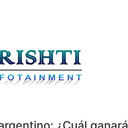
 argentino: ¿Cuál ganar