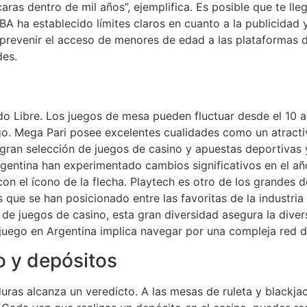
caras dentro de mil años”, ejemplifica. Es posible que te ll
 ha establecido límites claros en cuanto a la publicidad y
y prevenir el acceso de menores de edad a las plataformas 
des.
 Libre. Los juegos de mesa pueden fluctuar desde el 10 al 
go. Mega Pari posee excelentes cualidades como un atract
 gran selección de juegos de casino y apuestas deportivas 
Argentina han experimentado cambios significativos en el 
s con el ícono de la flecha. Playtech es otro de los grandes 
que se han posicionado entre las favoritas de la industria
s de juegos de casino, esta gran diversidad asegura la dive
juego en Argentina implica navegar por una compleja red de
o y depósitos
uras alcanza un veredicto. A las mesas de ruleta y blackja