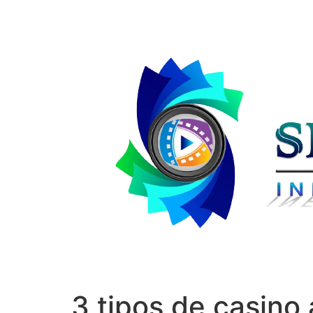
3 tipos de casino