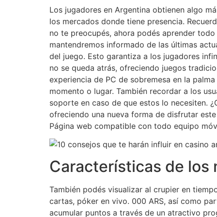
Los jugadores en Argentina obtienen algo más
los mercados donde tiene presencia. Recuerd
no te preocupés, ahora podés aprender todo l
mantendremos informado de las últimas actual
del juego. Esto garantiza a los jugadores infi
no se queda atrás, ofreciendo juegos tradicio
experiencia de PC de sobremesa en la palma d
momento o lugar. También recordar a los usuar
soporte en caso de que estos lo necesiten. ¿C
ofreciendo una nueva forma de disfrutar este 
Página web compatible con todo equipo móvi
Características de los
También podés visualizar al crupier en tiempo
cartas, póker en vivo. 000 ARS, así como par
acumular puntos a través de un atractivo pro