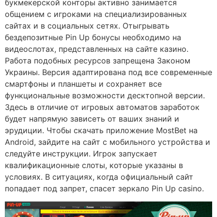
букмекерской конторы активно занимается
общением с игроками на специализированных
сайтах и ​​в социальных сетях. Отыгрывать
бездепозитные Pin Up бонусы необходимо на
видеослотах, представленных на сайте казино.
Работа подобных ресурсов запрещена Законом
Украины. Версия адаптирована под все современные
смартфоны и планшеты и сохраняет все
функциональные возможности десктопной версии.
Здесь в отличие от игровых автоматов заработок
будет напрямую зависеть от ваших знаний и
эрудиции. Чтобы скачать приложение MostBet на
Android, зайдите на сайт с мобильного устройства и
следуйте инструкции. Игрок запускает
квалификационные слоты, которые указаны в
условиях. В ситуациях, когда официальный сайт
попадает под запрет, спасет зеркало Pin Up casino.