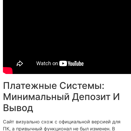
Платежные Системы:
Минимальный Депозит И
Вывод
Сайт визуально схож с официальной версией для
ПК, а привычный функционал не был изменен. В