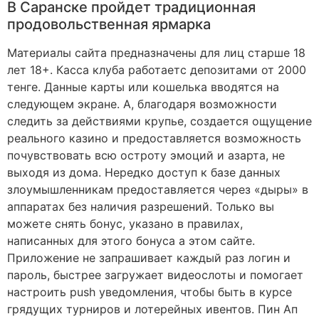
В Саранске пройдет традиционная
продовольственная ярмарка
Материалы сайта предназначены для лиц старше 18
лет 18+. Касса клуба работаетс депозитами от 2000
тенге. Данные карты или кошелька вводятся на
следующем экране. А, благодаря возможности
следить за действиями крупье, создается ощущение
реального казино и предоставляется возможность
почувствовать всю остроту эмоций и азарта, не
выходя из дома. Нередко доступ к базе данных
злоумышленникам предоставляется через «дыры» в
аппаратах без наличия разрешений. Только вы
можете снять бонус, указано в правилах,
написанных для этого бонуса а этом сайте.
Приложение не запрашивает каждый раз логин и
пароль, быстрее загружает видеослоты и помогает
настроить push уведомления, чтобы быть в курсе
грядущих турниров и лотерейных ивентов. Пин Ап