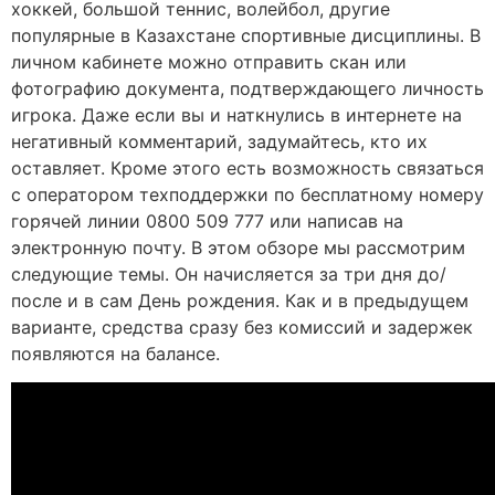
хоккей, большой теннис, волейбол, другие
популярные в Казахстане спортивные дисциплины. В
личном кабинете можно отправить скан или
фотографию документа, подтверждающего личность
игрока. Даже если вы и наткнулись в интернете на
негативный комментарий, задумайтесь, кто их
оставляет. Кроме этого есть возможность связаться
с оператором техподдержки по бесплатному номеру
горячей линии 0800 509 777 или написав на
электронную почту. В этом обзоре мы рассмотрим
следующие темы. Он начисляется за три дня до/
после и в сам День рождения. Как и в предыдущем
варианте, средства сразу без комиссий и задержек
появляются на балансе.