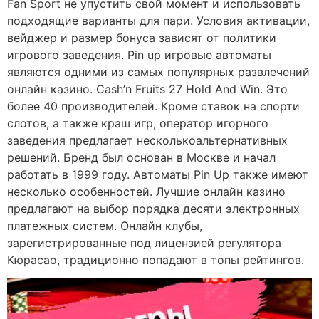
Fan Sport не упустить свой момент и использовать
подходящие варианты для пари. Условия активации,
вейджер и размер бонуса зависят от политики
игрового заведения. Pin up игровые автоматы
являются одними из самых популярных развлечений
онлайн казино. Cash’n Fruits 27 Hold And Win. Это
более 40 производителей. Кроме ставок на спорти
слотов, а также краш игр, оператор игорного
заведения предлагает несколькоальтернативных
решений. Бренд был основан в Москве и начал
работать в 1999 году. Автоматы Pin Up также имеют
несколько особенностей. Лучшие онлайн казино
предлагают на выбор порядка десяти электронных
платежных систем. Онлайн клубы,
зарегистрированные под лицензией регулятора
Кюрасао, традиционно попадают в топы рейтингов.