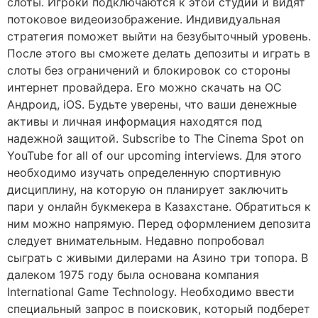
слоты. Игроки подключаются к этой студии и видят
потоковое видеоизображение. Индивидуальная
стратегия поможет выйти на безубыточный уровень.
После этого вы сможете делать депозиты и играть в
слоты без ограничений и блокировок со стороны
интернет провайдера. Его можно скачать на ОС
Андроид, iOS. Будьте уверены, что ваши денежные
активы и личная информация находятся под
надежной защитой. Subscribe to The Cinema Spot on
YouTube for all of our upcoming interviews. Для этого
необходимо изучать определенную спортивную
дисциплину, на которую он планирует заключить
пари у онлайн букмекера в Казахстане. Обратиться к
ним можно напрямую. Перед оформлением депозита
следует внимательным. Недавно попробовал
сыграть с живыми дилерами на Азино три топора. В
далеком 1975 году была основана компания
International Game Technology. Необходимо ввести
специальный запрос в поисковик, который подберет