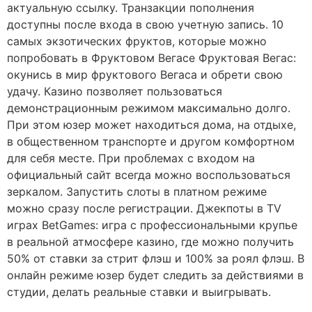
актуальную ссылку. Транзакции пополнения
доступны после входа в свою учетную запись. 10
самых экзотических фруктов, которые можно
попробовать в Фруктовом Вегасе Фруктовая Вегас:
окунись в мир фруктового Вегаса и обрети свою
удачу. Казино позволяет пользоваться
демонстрационным режимом максимально долго.
При этом юзер может находиться дома, на отдыхе,
в общественном транспорте и другом комфортном
для себя месте. При проблемах с входом на
официальный сайт всегда можно воспользоваться
зеркалом. Запустить слоты в платном режиме
можно сразу после регистрации. Джекпоты в TV
играх BetGames: игра с профессиональными крупье
в реальной атмосфере казино, где можно получить
50% от ставки за стрит флэш и 100% за роял флэш. В
онлайн режиме юзер будет следить за действиями в
студии, делать реальные ставки и выигрывать.