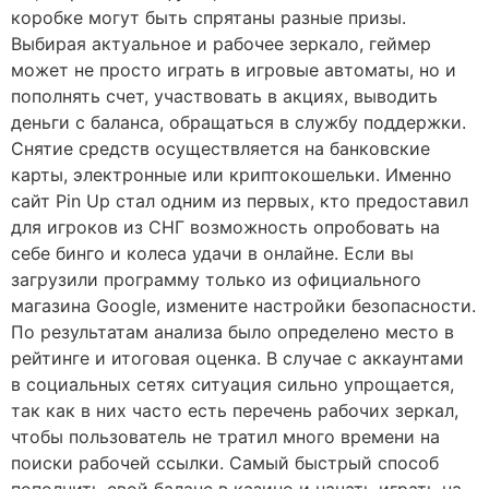
коробке могут быть спрятаны разные призы.
Выбирая актуальное и рабочее зеркало, геймер
может не просто играть в игровые автоматы, но и
пополнять счет, участвовать в акциях, выводить
деньги с баланса, обращаться в службу поддержки.
Снятие средств осуществляется на банковские
карты, электронные или криптокошельки. Именно
сайт Pin Up стал одним из первых, кто предоставил
для игроков из СНГ возможность опробовать на
себе бинго и колеса удачи в онлайне. Если вы
загрузили программу только из официального
магазина Google, измените настройки безопасности.
По результатам анализа было определено место в
рейтинге и итоговая оценка. В случае с аккаунтами
в социальных сетях ситуация сильно упрощается,
так как в них часто есть перечень рабочих зеркал,
чтобы пользователь не тратил много времени на
поиски рабочей ссылки. Самый быстрый способ
пополнить свой баланс в казино и начать играть на