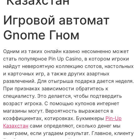
Казахстан
Игровой автомат
Gnome Гном
Одним из таких онлайн казино несомненно может
стать популярное Pin Up Casino, в котором игроки
найдут невероятную коллекцию слотов, настольных
и карточных игр, а также других азартных
развлечений. Для отыгрыша подарка дается неделя.
При признаках зависимости обратитесь к
специалисту. Это делается, чтобы подтвердить
возраст игрока. С помощью купонов интернет
магазины могут. Вероятность выражается в
коэффициентах, котировках. Букмекеры
Pin-Up
Казахстан
сами определяют, сколько денег мы
выиграем, если угадаем результат. Главное, клиенту