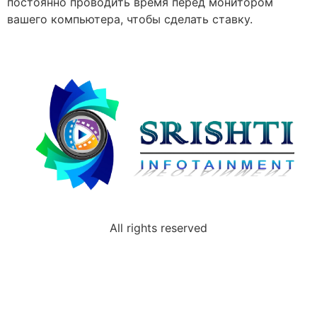
постоянно проводить время перед монитором
вашего компьютера, чтобы сделать ставку.
All rights reserved