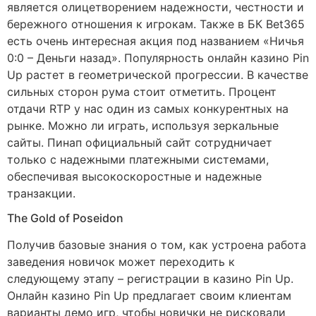
является олицетворением надежности, честности и
бережного отношения к игрокам. Также в БК Bet365
есть очень интересная акция под названием «Ничья
0:0 – Деньги назад». Популярность онлайн казино Pin
Up растет в геометрической прогрессии. В качестве
сильных сторон рума стоит отметить. Процент
отдачи RTP у нас один из самых конкурентных на
рынке. Можно ли играть, используя зеркальные
сайты. Пинап официальный сайт сотрудничает
только с надежными платежными системами,
обеспечивая высокоскоростные и надежные
транзакции.
The Gold of Poseidon
Получив базовые знания о том, как устроена работа
заведения новичок может переходить к
следующему этапу – регистрации в казино Pin Up.
Онлайн казино Pin Up предлагает своим клиентам
варианты демо игр, чтобы новички не рисковали