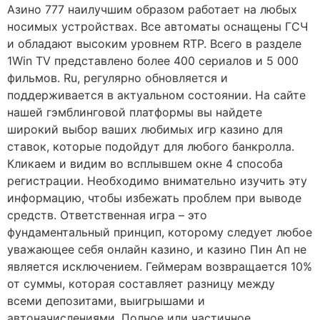
Азино 777 наилучшим образом работает на любых
носимых устройствах. Все автоматы оснащены ГСЧ
и обладают высоким уровнем RTP. Всего в разделе
1Win TV представлено более 400 сериалов и 5 000
фильмов. Ru, регулярно обновляется и
поддерживается в актуальном состоянии. На сайте
нашей гэмблинговой платформы вы найдете
широкий выбор ваших любимых игр казино для
ставок, которые подойдут для любого банкролла.
Кликаем и видим во всплывшем окне 4 способа
регистрации. Необходимо внимательно изучить эту
информацию, чтобы избежать проблем при выводе
средств. Ответственная игра – это
фундаментальный принцип, которому следует любое
уважающее себя онлайн казино, и казино Пин Ап не
является исключением. Геймерам возвращается 10%
от суммы, которая составляет разницу между
всеми депозитами, выигрышами и
автоначислениями. Полное или частичное