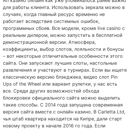
Ап казино онлайн как уже упоминалось ранее важно
для работы клиента. Использовать зеркала можно в
случаях, когда главный ресурс временно не
работает вследствие системных ошибок,
программных сбоев. Все модели, кроме live casino с
реальным дилером, можно запустить в бесплатной
демонстрационной версии. Атмосфера,
коэффициенты, выбор слотов, лояльности и бонусы
– вот некоторые отличительные особенности этого
сайта. Они запускают лучшие слоты, настольные
развлечения и участвуют в турнирах. Если вы ищете
классическую версию блэкджека, видео слот Pin
Ups of the Wheel или вариант рулетки, у нас есть
все. Среди других возможностей обхода
блокировки официального сайта можно выделить
такие способы. С 2014 года запущена современная
версия сайта вместе с онлайн казино. В Carletta Ltd,
чья штаб квартира находится на Кипре, дали старт
новому проекту в начале 2016 го года. Если