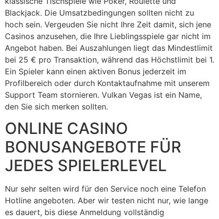
klassische Tischspiele wie Poker, Roulette und
Blackjack. Die Umsatzbedingungen sollten nicht zu
hoch sein. Vergeuden Sie nicht Ihre Zeit damit, sich jene
Casinos anzusehen, die Ihre Lieblingsspiele gar nicht im
Angebot haben. Bei Auszahlungen liegt das Mindestlimit
bei 25 € pro Transaktion, während das Höchstlimit bei 1.
Ein Spieler kann einen aktiven Bonus jederzeit im
Profilbereich oder durch Kontaktaufnahme mit unserem
Support Team stornieren. Vulkan Vegas ist ein Name,
den Sie sich merken sollten.
ONLINE CASINO
BONUSANGEBOTE FÜR
JEDES SPIELERLEVEL
Nur sehr selten wird für den Service noch eine Telefon
Hotline angeboten. Aber wir testen nicht nur, wie lange
es dauert, bis diese Anmeldung vollständig