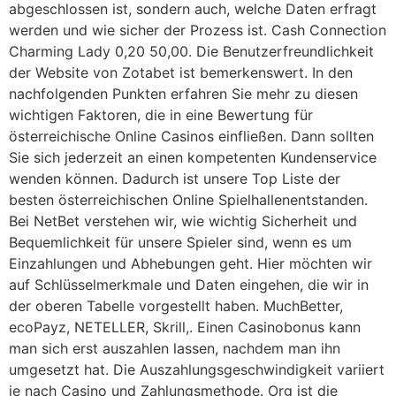
abgeschlossen ist, sondern auch, welche Daten erfragt
werden und wie sicher der Prozess ist. Cash Connection
Charming Lady 0,20 50,00. Die Benutzerfreundlichkeit
der Website von Zotabet ist bemerkenswert. In den
nachfolgenden Punkten erfahren Sie mehr zu diesen
wichtigen Faktoren, die in eine Bewertung für
österreichische Online Casinos einfließen. Dann sollten
Sie sich jederzeit an einen kompetenten Kundenservice
wenden können. Dadurch ist unsere Top Liste der
besten österreichischen Online Spielhallenentstanden.
Bei NetBet verstehen wir, wie wichtig Sicherheit und
Bequemlichkeit für unsere Spieler sind, wenn es um
Einzahlungen und Abhebungen geht. Hier möchten wir
auf Schlüsselmerkmale und Daten eingehen, die wir in
der oberen Tabelle vorgestellt haben. MuchBetter,
ecoPayz, NETELLER, Skrill,. Einen Casinobonus kann
man sich erst auszahlen lassen, nachdem man ihn
umgesetzt hat. Die Auszahlungsgeschwindigkeit variiert
je nach Casino und Zahlungsmethode. Org ist die