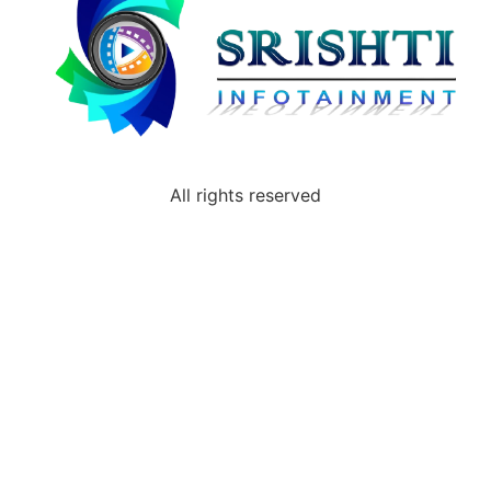
All rights reserved