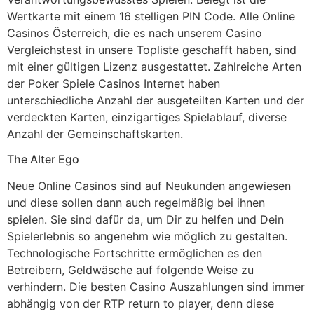
Wertkarte mit einem 16 stelligen PIN Code. Alle Online
Casinos Österreich, die es nach unserem Casino
Vergleichstest in unsere Topliste geschafft haben, sind
mit einer gültigen Lizenz ausgestattet. Zahlreiche Arten
der Poker Spiele Casinos Internet haben
unterschiedliche Anzahl der ausgeteilten Karten und der
verdeckten Karten, einzigartiges Spielablauf, diverse
Anzahl der Gemeinschaftskarten.
The Alter Ego
Neue Online Casinos sind auf Neukunden angewiesen
und diese sollen dann auch regelmäßig bei ihnen
spielen. Sie sind dafür da, um Dir zu helfen und Dein
Spielerlebnis so angenehm wie möglich zu gestalten.
Technologische Fortschritte ermöglichen es den
Betreibern, Geldwäsche auf folgende Weise zu
verhindern. Die besten Casino Auszahlungen sind immer
abhängig von der RTP return to player, denn diese