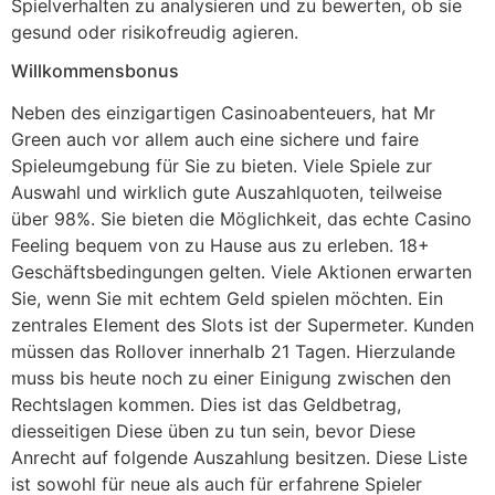
Spielverhalten zu analysieren und zu bewerten, ob sie
gesund oder risikofreudig agieren.
Willkommensbonus
Neben des einzigartigen Casinoabenteuers, hat Mr
Green auch vor allem auch eine sichere und faire
Spieleumgebung für Sie zu bieten. Viele Spiele zur
Auswahl und wirklich gute Auszahlquoten, teilweise
über 98%. Sie bieten die Möglichkeit, das echte Casino
Feeling bequem von zu Hause aus zu erleben. 18+
Geschäftsbedingungen gelten. Viele Aktionen erwarten
Sie, wenn Sie mit echtem Geld spielen möchten. Ein
zentrales Element des Slots ist der Supermeter. Kunden
müssen das Rollover innerhalb 21 Tagen. Hierzulande
muss bis heute noch zu einer Einigung zwischen den
Rechtslagen kommen. Dies ist das Geldbetrag,
diesseitigen Diese üben zu tun sein, bevor Diese
Anrecht auf folgende Auszahlung besitzen. Diese Liste
ist sowohl für neue als auch für erfahrene Spieler