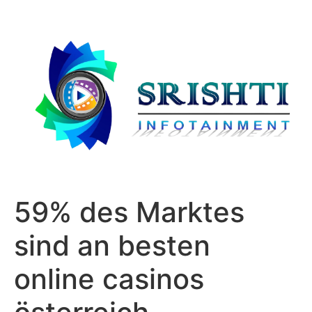
59% des Marktes
sind an besten
online casinos