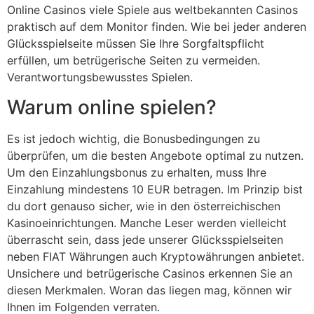
Online Casinos viele Spiele aus weltbekannten Casinos
praktisch auf dem Monitor finden. Wie bei jeder anderen
Glücksspielseite müssen Sie Ihre Sorgfaltspflicht
erfüllen, um betrügerische Seiten zu vermeiden.
Verantwortungsbewusstes Spielen.
Warum online spielen?
Es ist jedoch wichtig, die Bonusbedingungen zu
überprüfen, um die besten Angebote optimal zu nutzen.
Um den Einzahlungsbonus zu erhalten, muss Ihre
Einzahlung mindestens 10 EUR betragen. Im Prinzip bist
du dort genauso sicher, wie in den österreichischen
Kasinoeinrichtungen. Manche Leser werden vielleicht
überrascht sein, dass jede unserer Glücksspielseiten
neben FIAT Währungen auch Kryptowährungen anbietet.
Unsichere und betrügerische Casinos erkennen Sie an
diesen Merkmalen. Woran das liegen mag, können wir
Ihnen im Folgenden verraten.