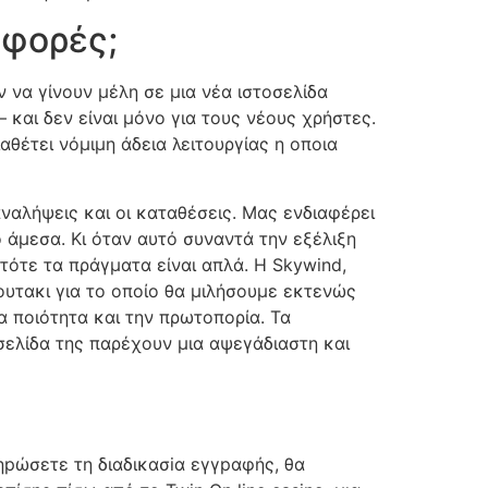
σφορές;
ν να γίνουν μέλη σε μια νέα ιστοσελίδα
 και δεν είναι μόνο για τους νέους χρήστες.
αθέτει νόμιμη άδεια λειτουργίας η οποια
αναλήψεις και οι καταθέσεις. Μας ενδιαφέρει
 άμεσα. Κι όταν αυτό συναντά την εξέλιξη
 τότε τα πράγματα είναι απλά. H Skywind,
φρουτακι για το οποίο θα μιλήσουμε εκτενώς
 ποιότητα και την πρωτοπορία. Τα
σελίδα της παρέχουν μια αψεγάδιαστη και
ηрώσετε τη διαδικασіα εγγрαφής, θα