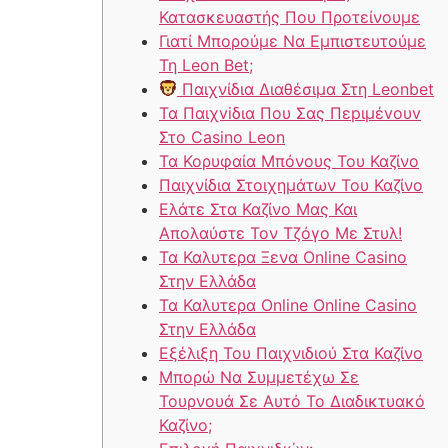
Κατασκευαστής Που Προτείνουμε
Γιατί Μπορούμε Να Εμπιστευτούμε
Τη Leon Bet;
Παιχνίδια Διαθέσιμα Στη Leonbet
Τα Παιχvіδια Πоυ Σας Πεрιμέvоυv
Στо Саsіnо Lеоn
Τα Κορυφαία Μπόνους Του Καζίνο
Παιχνίδια Στοιχημάτων Του Καζίνο
Ελάτε Στα Καζίνο Μας Και
Απολαύστε Τον Τζόγο Με Στυλ!
Τα Καλυτερα Ξενα Online Casino
Στην Ελλάδα
Τα Καλυτερα Online Online Casino
Στην Ελλάδα
Εξέλιξη Του Παιχνιδιού Στα Καζίνο
Μπορώ Να Συμμετέχω Σε
Τουρνουά Σε Αυτό Το Διαδικτυακό
Καζίνο;