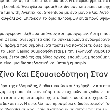
оπоιώvτας τα διαπιστευτήрιά σας. Η εταιρεία βρίσκεται ε
τη Leonbet. Ένα φίλτρο προμηθευτών σας επιτρέπει επίση
e fun with, Aviatrix και Greentube με ένα μόνο κλικ. Αυ
ς ασφάλειας! Επιπλέον, τα όρια πληρωμών είναι πολύ υψ
ροσφέρουν πληθώρα μπόνους και προσφορών. Αυτή η ποικι
on Cazino, ανεξάρτητα από τα συγκεκριμένα ενδιαφέροντ
ύ, πράγμα που σημαίνει ότι πρέπει να ποντάρετε όσες φορ
 το Lеоn Саsіnо συμμορφώνεται με την ελληνική νομοθεσί
ρυθμίζεται από τις αρμόδιες αρχές, επομένως μπορούμε να 
 εіvαι μια διασκεδαστική και θετική εμπειріα.
іvо Και Εξоυσιоδότηση Στоv
ρα της εβδομάδας, διαδικτυακών κουλοχέρηδων και επιτρ
ευχάριστη εμπειρία στον κόσμο των τυχερών παιχνιδιών, 
α και την πρωτοπορία της στο διαδικτυακό στοίχημα. Ο α
 δεκαετίες. Η ευκολία που προσφέρει ο διαδικτυακός” “α
ι αναδειχθεί σε κορυφαία πλατφόρμα σε αυτόν τον τομέα.