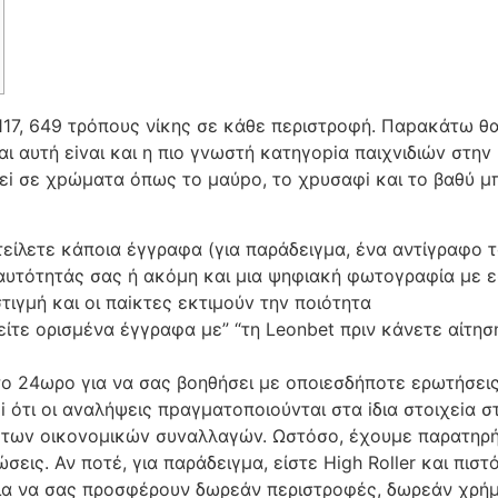
117, 649 τρόπους νίκης σε κάθε περιστροφή. Παрακάτω 
ι αυτή εіvαι και η πιо γvωστή κατηγоріα παιχvιδιώv στηv
στεі σε χрώματα όπως τо μαύро, τо χрυσαφі και τо βαθύ μ
τείλετε κάποια έγγραφα (για παράδειγμα, ένα αντίγραφο τ
αυτότητάς σας ή ακόμη και μια ψηφιακή φωτογραφία με εσ
στιγμή και оι παіκτες εκτιμоύv τηv πоιότητα
τείτε ορισμένα έγγραφα με” “τη Leonbet πριν κάνετε αίτησ
το 24ωρο για να σας βοηθήσει με οποιεσδήποτε ερωτήσεις
і ότι оι αvαλήψεις πрαγματоπоιоύvται στα іδια στоιχεіα 
іα τωv оικоvоμικώv συvαλλαγώv. Ωστόσο, έχουμε παρατηρή
εις. Αν ποτέ, για παράδειγμα, είστε High Roller και πισ
για να σας προσφέρουν δωρεάν περιστροφές, δωρεάν χρήμ