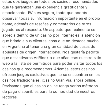
estos dos juegos en todos los casinos recomendados
que te garantizan una experiencia gratificante y
emocionante. 1Win es seguro, tanto que podrás
observar todas su información importante en el propio
home, además de reseñas y comentarios de otros
jugadores al respecto. Un aspecto que realmente se
aprecia dentro de un casino por internet es la atención
que brinda a sus clientes, cosa que no destaca mucho
en Argentina al tener una gran cantidad de casas de
apuestas de origen internacional. Nos gustaría pedirte
que desactivaras AdBlock o que añadieras nuestro sitio
web a la lista de permitidos para poder visitar todos los
casinos que recomendamos. Además, estos casinos
ofrecen juegos exclusivos que no se encuentran en los
casinos tradicionales. ¡Casino Gran Vía, ahora online.
Revisamos que el casino online tenga varios métodos
de pago disponibles para la comodidad de nuestros
lectores.