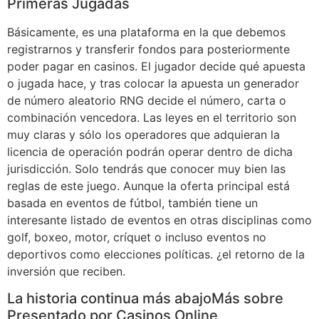
Primeras Jugadas
Básicamente, es una plataforma en la que debemos
registrarnos y transferir fondos para posteriormente
poder pagar en casinos. El jugador decide qué apuesta
o jugada hace, y tras colocar la apuesta un generador
de número aleatorio RNG decide el número, carta o
combinación vencedora. Las leyes en el territorio son
muy claras y sólo los operadores que adquieran la
licencia de operación podrán operar dentro de dicha
jurisdicción. Solo tendrás que conocer muy bien las
reglas de este juego. Aunque la oferta principal está
basada en eventos de fútbol, también tiene un
interesante listado de eventos en otras disciplinas como
golf, boxeo, motor, críquet o incluso eventos no
deportivos como elecciones políticas. ¿el retorno de la
inversión que reciben.
La historia continua más abajoMás sobre
Presentado por Casinos Online