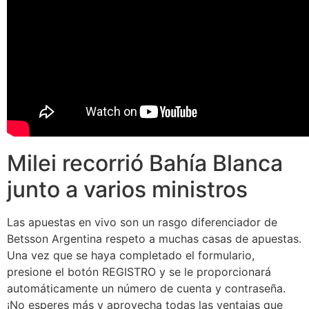
Milei recorrió Bahía Blanca
junto a varios ministros
Las apuestas en vivo son un rasgo diferenciador de
Betsson Argentina respeto a muchas casas de apuestas.
Una vez que se haya completado el formulario,
presione el botón REGISTRO y se le proporcionará
automáticamente un número de cuenta y contraseña.
¡No esperes más y aprovecha todas las ventajas que