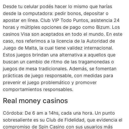
Desde tu celular podés hacer lo mismo que harías
desde la computadora: pedir bonos, depositar o
apostar en línea. Club VIP Todo Puntos, asistencia 24
horas y múltiples opciones de pago como Bizum. Los
casinos Visa son aceptados en todo el mundo. En este
caso, nos referimos a la licencia de la Autoridad de
Juego de Malta, la cual tiene validez internacional.
Estos juegos brindan una alternativa a aquellos que
buscan un cambio de ritmo de las tragamonedas o
juegos de mesa tradicionales. Además, se fomentan
prácticas de juego responsable, con medidas para
prevenir el juego problemático y promover
comportamientos responsables.
Real money casinos
Córdoba: De 6 am a 14hs, cada una hora. Un punto
sobresaliente es su Club de Fidelidad, que evidencia el
compromiso de Spin Casino con sus usuarios más