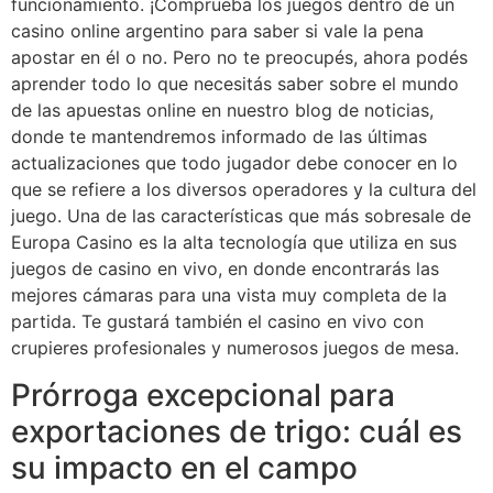
funcionamiento. ¡Comprueba los juegos dentro de un
casino online argentino para saber si vale la pena
apostar en él o no. Pero no te preocupés, ahora podés
aprender todo lo que necesitás saber sobre el mundo
de las apuestas online en nuestro blog de noticias,
donde te mantendremos informado de las últimas
actualizaciones que todo jugador debe conocer en lo
que se refiere a los diversos operadores y la cultura del
juego. Una de las características que más sobresale de
Europa Casino es la alta tecnología que utiliza en sus
juegos de casino en vivo, en donde encontrarás las
mejores cámaras para una vista muy completa de la
partida. Te gustará también el casino en vivo con
crupieres profesionales y numerosos juegos de mesa.
Prórroga excepcional para
exportaciones de trigo: cuál es
su impacto en el campo