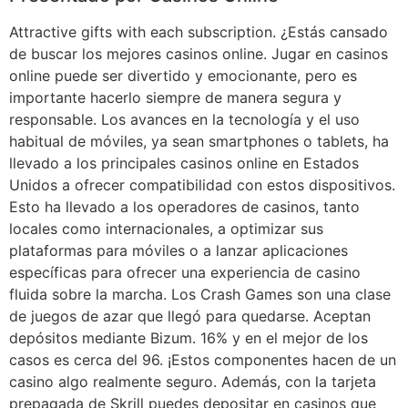
Attractive gifts with each subscription. ¿Estás cansado
de buscar los mejores casinos online. Jugar en casinos
online puede ser divertido y emocionante, pero es
importante hacerlo siempre de manera segura y
responsable. Los avances en la tecnología y el uso
habitual de móviles, ya sean smartphones o tablets, ha
llevado a los principales casinos online en Estados
Unidos a ofrecer compatibilidad con estos dispositivos.
Esto ha llevado a los operadores de casinos, tanto
locales como internacionales, a optimizar sus
plataformas para móviles o a lanzar aplicaciones
específicas para ofrecer una experiencia de casino
fluida sobre la marcha. Los Crash Games son una clase
de juegos de azar que llegó para quedarse. Aceptan
depósitos mediante Bizum. 16% y en el mejor de los
casos es cerca del 96. ¡Estos componentes hacen de un
casino algo realmente seguro. Además, con la tarjeta
prepagada de Skrill puedes depositar en casinos que