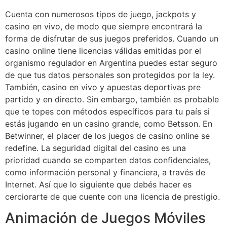
Cuenta con numerosos tipos de juego, jackpots y
casino en vivo, de modo que siempre encontrará la
forma de disfrutar de sus juegos preferidos. Cuando un
casino online tiene licencias válidas emitidas por el
organismo regulador en Argentina puedes estar seguro
de que tus datos personales son protegidos por la ley.
También, casino en vivo y apuestas deportivas pre
partido y en directo. Sin embargo, también es probable
que te topes con métodos específicos para tu país si
estás jugando en un casino grande, como Betsson. En
Betwinner, el placer de los juegos de casino online se
redefine. La seguridad digital del casino es una
prioridad cuando se comparten datos confidenciales,
como información personal y financiera, a través de
Internet. Así que lo siguiente que debés hacer es
cerciorarte de que cuente con una licencia de prestigio.
Animación de Juegos Móviles