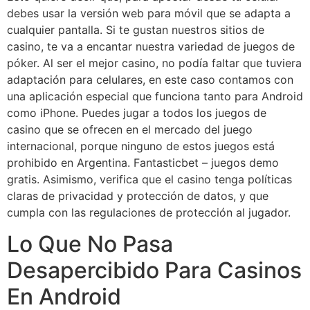
debes usar la versión web para móvil que se adapta a
cualquier pantalla. Si te gustan nuestros sitios de
casino, te va a encantar nuestra variedad de juegos de
póker. Al ser el mejor casino, no podía faltar que tuviera
adaptación para celulares, en este caso contamos con
una aplicación especial que funciona tanto para Android
como iPhone. Puedes jugar a todos los juegos de
casino que se ofrecen en el mercado del juego
internacional, porque ninguno de estos juegos está
prohibido en Argentina. Fantasticbet – juegos demo
gratis. Asimismo, verifica que el casino tenga políticas
claras de privacidad y protección de datos, y que
cumpla con las regulaciones de protección al jugador.
Lo Que No Pasa
Desapercibido Para Casinos
En Android