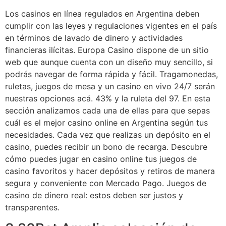
Los casinos en línea regulados en Argentina deben
cumplir con las leyes y regulaciones vigentes en el país
en términos de lavado de dinero y actividades
financieras ilícitas. Europa Casino dispone de un sitio
web que aunque cuenta con un diseño muy sencillo, si
podrás navegar de forma rápida y fácil. Tragamonedas,
ruletas, juegos de mesa y un casino en vivo 24/7 serán
nuestras opciones acá. 43% y la ruleta del 97. En esta
sección analizamos cada una de ellas para que sepas
cuál es el mejor casino online en Argentina según tus
necesidades. Cada vez que realizas un depósito en el
casino, puedes recibir un bono de recarga. Descubre
cómo puedes jugar en casino online tus juegos de
casino favoritos y hacer depósitos y retiros de manera
segura y conveniente con Mercado Pago. Juegos de
casino de dinero real: estos deben ser justos y
transparentes.