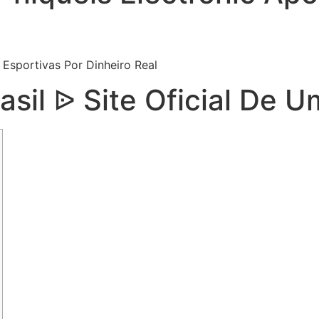
 Esportivas Por Dinheiro Real
asil ᐉ Site Oficial De 