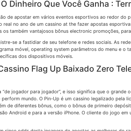
 O Dinheiro Que Você Ganha : Ter
ão de apostar em vários eventos esportivos ao redor do pl
 real no ano de um cassino at the fazer apostas esportiva
es os também vantajosos bônus electronic promoções, para 
istre-se a fastidiar de seu telefone e redes sociais. As re
ograma móvel, operating system parâmetros do menu e o t
pecíficas dos dispositivos móveis.
Cassino Flag Up Baixado Zero Tel
“de jogador para jogador”, e isso significa que o grande o
e perform mundo. O Pin-Up é um cassino legalizado pela li
ém de diferentes bônus, como o bônus de primeiro depósito
ersão Android e para a versão iPhone. O cliente do jogo 
m since odds desta incapere de apostas as melhores do ram