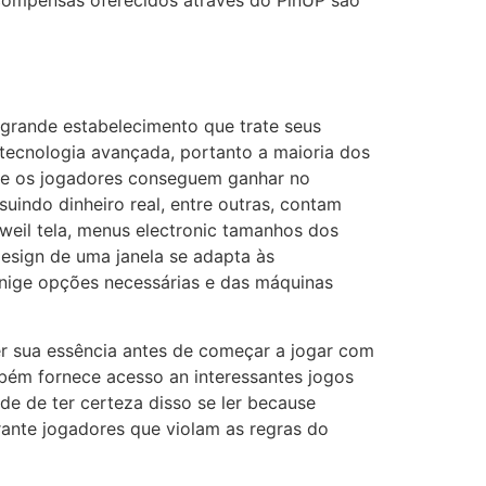
grande estabelecimento que trate seus
l tecnologia avançada, portanto a maioria dos
que os jogadores conseguem ganhar no
ssuindo dinheiro real, entre outras, contam
eil tela, menus electronic tamanhos dos
sign de uma janela se adapta às
enige opções necessárias e das máquinas
er sua essência antes de começar a jogar com
mbém fornece acesso an interessantes jogos
de de ter certeza disso se ler because
rante jogadores que violam as regras do