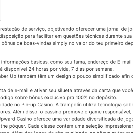
stação de serviço, objetivando oferecer uma jornal de j
disposição para facilitar em questões técnicas durante sua
bônus de boas-vindas simply no valor do teu primeiro dep
s informações básicas, como seu fama, endereço de E-mail
 disponível 24 horas por vida, 7 dias por semana.
mber Up também têm um design o pouco simplificado afin
 de e-mail e ativar seu silueta através da carta que você
digo sobre bônus exclusivo pra 100% no depósito.
idade no Pin-up Casino. A trampolín utiliza tecnologia sob
dores. Além disso, o cassino promove o game responsável, 
 Upward Casino oferece uma variedade diversificada de jog
 the pôquer. Cada classe contém uma seleção impressionan
dores. Além dos jogos de alta qualidade, os bônus at the 