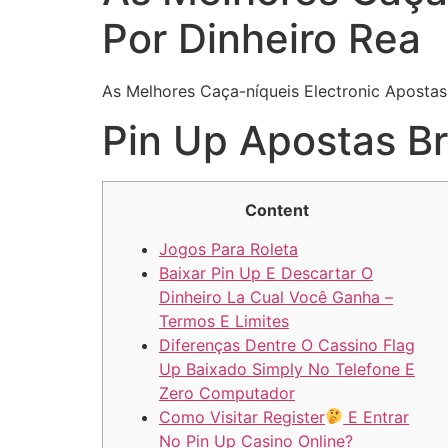
Por Dinheiro Rea
As Melhores Caça-níqueis Electronic Apostas
Pin Up Apostas Br
Content
Jogos Para Roleta
Baixar Pin Up E Descartar O
Dinheiro La Cual Você Ganha –
Termos E Limites
Diferenças Dentre O Cassino Flag
Up Baixado Simply No Telefone E
Zero Computador
Como Visitar Register
E Entrar
No Pin Up Casino Online?