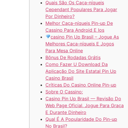
Quais São Os Caça-níqueis
Cependant Populares Para Jogar
Por Dinheiro?
Melhor Caça-níqueis Pin-up De
Cassino Para Android E Ios
casino Pin Up Brasil – Jogue As
Melhores Caça-níqueis E Jogos
Para Mesa Online
Bônus De Rodadas Grátis
Como Fazer U Download Da
Aplicação Do Site Estatal Pin Up
Casino Brasil
Críticas Do Casino Online Pin-up
Sobre O Cassino:
Casino Pin Up Brasil — Revisão Do
Web Page Oficial, Jogue Para Graça
E Durante Dinheiro
Qual É A Popularidade Do Pin-up
No Brasil?