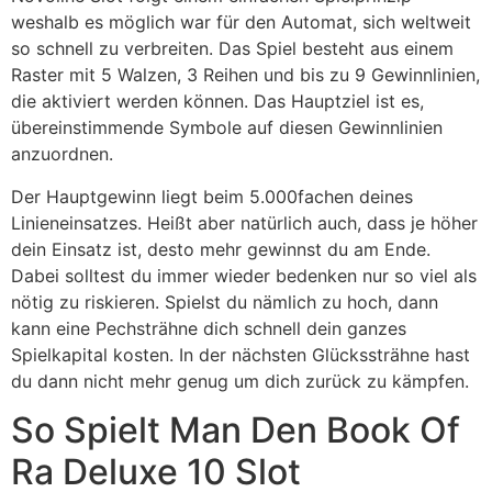
weshalb es möglich war für den Automat, sich weltweit
so schnell zu verbreiten. Das Spiel besteht aus einem
Raster mit 5 Walzen, 3 Reihen und bis zu 9 Gewinnlinien,
die aktiviert werden können. Das Hauptziel ist es,
übereinstimmende Symbole auf diesen Gewinnlinien
anzuordnen.
Der Hauptgewinn liegt beim 5.000fachen deines
Linieneinsatzes. Heißt aber natürlich auch, dass je höher
dein Einsatz ist, desto mehr gewinnst du am Ende.
Dabei solltest du immer wieder bedenken nur so viel als
nötig zu riskieren. Spielst du nämlich zu hoch, dann
kann eine Pechsträhne dich schnell dein ganzes
Spielkapital kosten. In der nächsten Glückssträhne hast
du dann nicht mehr genug um dich zurück zu kämpfen.
So Spielt Man Den Book Of
Ra Deluxe 10 Slot