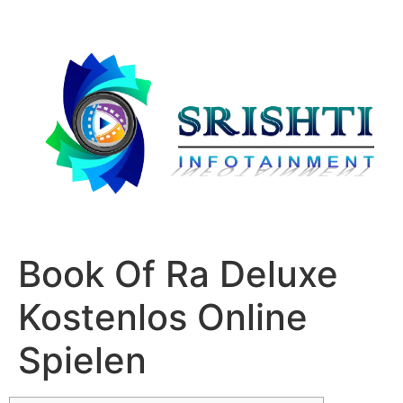
Book Of Ra Deluxe
Kostenlos Online
Spielen