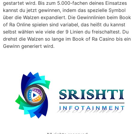
gestartet wird. Bis zum 5.000-fachen deines Einsatzes
kannst du jetzt gewinnen, indem das spezielle Symbol
über die Walzen expandiert. Die Gewinnlinien beim Book
of Ra Online spielen sind variabel, das heißt du kannst
selbst wählen wie viele der 9 Linien du freischaltest. Du
drehst die Walzen so lange im Book of Ra Casino bis ein
Gewinn generiert wird.