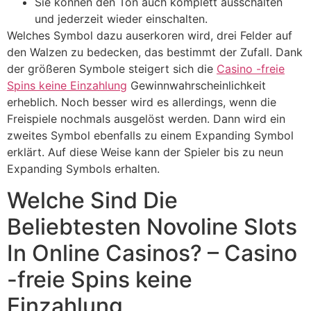
Sie können den Ton auch komplett ausschalten
und jederzeit wieder einschalten.
Welches Symbol dazu auserkoren wird, drei Felder auf
den Walzen zu bedecken, das bestimmt der Zufall. Dank
der größeren Symbole steigert sich die
Casino -freie
Spins keine Einzahlung
Gewinnwahrscheinlichkeit
erheblich. Noch besser wird es allerdings, wenn die
Freispiele nochmals ausgelöst werden. Dann wird ein
zweites Symbol ebenfalls zu einem Expanding Symbol
erklärt. Auf diese Weise kann der Spieler bis zu neun
Expanding Symbols erhalten.
Welche Sind Die
Beliebtesten Novoline Slots
In Online Casinos? – Casino
-freie Spins keine
Einzahlung