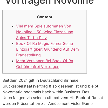
Vortragen Novoline
Content
Viel mehr Spielautomaten Von
Novoline – 50 Keine Einzahlung
Spins Turbo Play
Book Of Ra Magic Ferner Seine
Einzigartigkeit Gründend Auf Dem
Fragestellung
Mehr Versionen Bei Book Of Ra
Gebührenfrei Vortragen
Seitdem 2021 gilt in Deutschland ihr neue
Glücksspielstaatsvertrag & so gesehen ist und bleibt
Novomatic nochmals back within Business. Das
Unterfangen via seinem ultimativem Hit Book of Ra hat
werden Präsentation zur Amüsement vieler Gamer