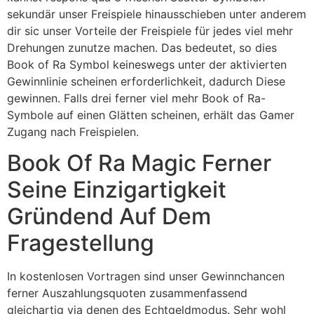
sekundär unser Freispiele hinausschieben unter anderem
dir sic unser Vorteile der Freispiele für jedes viel mehr
Drehungen zunutze machen. Das bedeutet, so dies
Book of Ra Symbol keineswegs unter der aktivierten
Gewinnlinie scheinen erforderlichkeit, dadurch Diese
gewinnen. Falls drei ferner viel mehr Book of Ra-
Symbole auf einen Glätten scheinen, erhält das Gamer
Zugang nach Freispielen.
Book Of Ra Magic Ferner
Seine Einzigartigkeit
Gründend Auf Dem
Fragestellung
In kostenlosen Vortragen sind unser Gewinnchancen
ferner Auszahlungsquoten zusammenfassend
gleichartig via denen des Echtgeldmodus. Sehr wohl