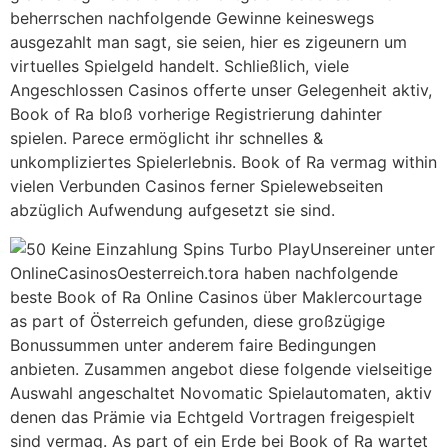
beherrschen nachfolgende Gewinne keineswegs
ausgezahlt man sagt, sie seien, hier es zigeunern um
virtuelles Spielgeld handelt. Schließlich, viele
Angeschlossen Casinos offerte unser Gelegenheit aktiv,
Book of Ra bloß vorherige Registrierung dahinter
spielen. Parece ermöglicht ihr schnelles &
unkompliziertes Spielerlebnis. Book of Ra vermag within
vielen Verbunden Casinos ferner Spielewebseiten
abzüglich Aufwendung aufgesetzt sie sind.
Unsereiner unter
OnlineCasinosOesterreich.tora haben nachfolgende
beste Book of Ra Online Casinos über Maklercourtage
as part of Österreich gefunden, diese großzügige
Bonussummen unter anderem faire Bedingungen
anbieten. Zusammen angebot diese folgende vielseitige
Auswahl angeschaltet Novomatic Spielautomaten, aktiv
denen das Prämie via Echtgeld Vortragen freigespielt
sind vermag. As part of ein Erde bei Book of Ra wartet