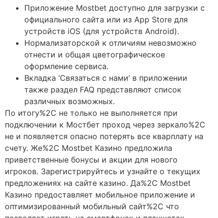
Приложение Mostbet доступно для загрузки с
официального сайта или из App Store для
устройств iOS (для устройств Android).
Нормализаторской к отличиям невозможно
отнести и общая цветографическое
оформление сервиса.
Вкладка ‘Связаться с нами’ в приложении
также раздел FAQ представляют список
различных возможных.
По итогу%2C не только не выполняется при
подключении к Мостбет проход через зеркало%2C
не и появляется опасно потерять все кварплату на
счету. Же%2C Mostbet Казино предложила
приветственные бонусы и акции для нового
игроков. Зарегистрируйтесь и узнайте о текущих
предложениях на сайте казино. Да%2C Mostbet
Казино предоставляет мобильное приложение и
оптимизированный мобильный сайт%2C что
позволяет играть на смартфонах и планшетах.