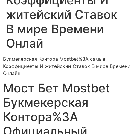
Коэффициенты И
житейский Ставок
В мире Времени
Онлай
Букмекерская Контора Mostbet%3A самые
Коэффициенты И житейский Ставок В мире Времени
Онлайн
Мост Бет Mostbet
Букмекерская
Контора%3A
Официальный