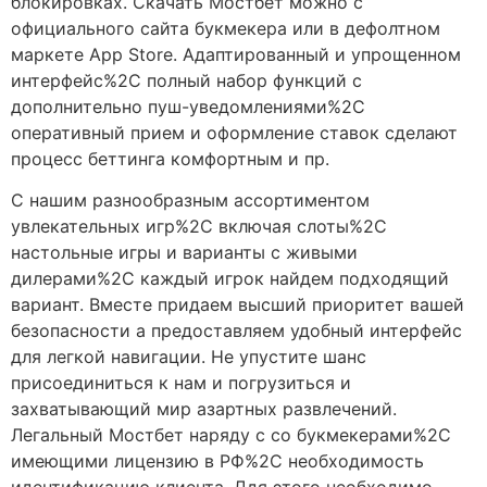
блокировках. Скачать Мостбет можно с
официального сайта букмекера или в дефолтном
маркете App Store. Адаптированный и упрощенном
интерфейс%2C полный набор функций с
дополнительно пуш-уведомлениями%2C
оперативный прием и оформление ставок сделают
процесс беттинга комфортным и пр.
С нашим разнообразным ассортиментом
увлекательных игр%2C включая слоты%2C
настольные игры и варианты с живыми
дилерами%2C каждый игрок найдем подходящий
вариант. Вместе придаем высший приоритет вашей
безопасности а предоставляем удобный интерфейс
для легкой навигации. Не упустите шанс
присоединиться к нам и погрузиться и
захватывающий мир азартных развлечений.
Легальный Мостбет наряду с со букмекерами%2C
имеющими лицензию в РФ%2C необходимость