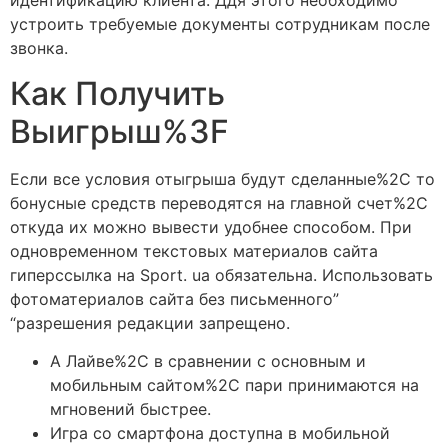
идентификацию клиента. Ддя этого необходимо
устроить требуемые документы сотрудникам после
звонка.
Как Получить
Выигрыш%3F
Если все условия отыгрыша будут сделанные%2C то
бонусные средств переводятся на главной счет%2C
откуда их можно вывести удобнее способом. При
одновременном текстовых материалов сайта
гиперссылка на Sport. ua обязательна. Использовать
фотоматериалов сайта без письменного”
“разрешения редакции запрещено.
А Лайве%2C в сравнении с основным и
мобильным сайтом%2C пари принимаются на
мгновений быстрее.
Игра со смартфона доступна в мобильной