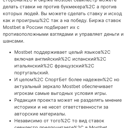
делать ставки не против букмекера%2C а против
которых людей. Вы можете сделать ставку и исход
как и проигрыш%2C так а на победу. Биржа ставок
Mostbet в России подбирает их с
противоположными взглядами и управляет деньги и
шансами.
Mostbet поддерживает целый языков%2C
включая английский%2C испанский%2C
итальянский%2C французский%2C
португальский.
И целом%2C СпортБет более надежен%2C но
актуальный зеркало Mostbet обеспечивает
игрокам самые выгодных условия игры.
Редакция проекта может не разделять мнение
историки и не несет ответственности за
авторские материалы.
Независимо от того%2C то вид ставок
севилестр предпочитаете%2C в Mostbet