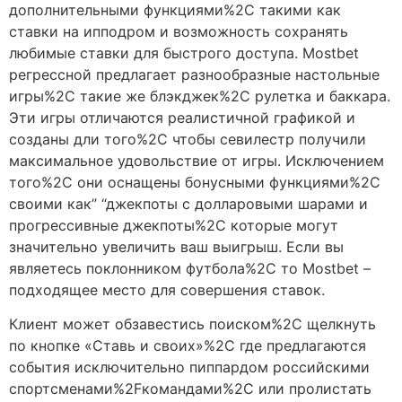
дополнительными функциями%2C такими как
ставки на ипподром и возможность сохранять
любимые ставки для быстрого доступа. Mostbet
регрессной предлагает разнообразные настольные
игры%2C такие же блэкджек%2C рулетка и баккара.
Эти игры отличаются реалистичной графикой и
созданы дли того%2C чтобы севилестр получили
максимальное удовольствие от игры. Исключением
того%2C они оснащены бонусными функциями%2C
своими как” “джекпоты с долларовыми шарами и
прогрессивные джекпоты%2C которые могут
значительно увеличить ваш выигрыш. Если вы
являетесь поклонником футбола%2C то Mostbet –
подходящее место для совершения ставок.
Клиент может обзавестись поиском%2C щелкнуть
по кнопке «Ставь и своих»%2C где предлагаются
события исключительно пиппардом российскими
спортсменами%2Fкомандами%2C или пролистать