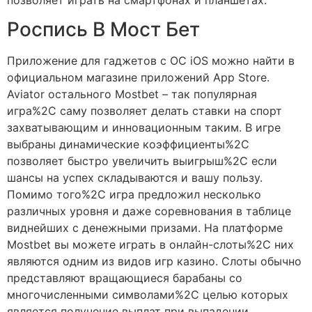
Роспись В Мост Бет
Приложение для гаджетов с ОС iOS можно найти в
официальном магазине приложений App Store.
Aviator остального Mostbet – так популярная
игра%2C саму позволяет делать ставки на спорт
захватывающим и инновационным таким. В игре
выбраны динамические коэффициенты%2C
позволяет быстро увеличить выигрыш%2C если
шансы на успех складываются и вашу пользу.
Помимо того%2C игра предложил несколько
различных уровня и даже соревнования в таблице
виднейших с денежными призами. На платформе
Mostbet вы можете играть в онлайн-слоты%2C них
являются одним из видов игр казино. Слоты обычно
представляют вращающиеся барабаны со
многочисленными символами%2C целью которых
является получение выплат при выпадении