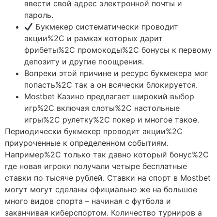
ввести свой адрес электронной почты и
пароль.
Букмекер систематически проводит
акции%2C и рамках которых дарит
фрибеты%2C промокоды%2C бонусы к первому
депозиту и другие поощрения.
Вопреки этой причине и ресурс букмекера мог
попасть%2C так а он всячески блокируется.
Mostbet Казино предлагает широкий выбор
игр%2C включая слоты%2C настольные
игры%2C рулетку%2C покер и многое такое.
Периодически букмекер проводит акции%2C
приуроченные к определенном событиям.
Например%2C только так давно который бонус%2C
где новая игроки получали четыре бесплатные
ставки по тысяче рублей. Ставки на спорт в Mostbet
могут могут сделаны официально же на большое
много видов спорта – начиная с футбола и
заканчивая киберспортом. Количество турниров а