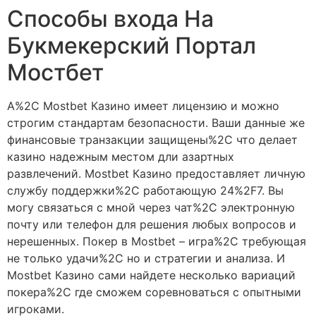
Способы входа На
Букмекерский Портал
Мостбет
А%2C Mostbet Казино имеет лицензию и можно
строгим стандартам безопасности. Ваши данные же
финансовые транзакции защищены%2C что делает
казино надежным местом дли азартных
развлечений. Mostbet Казино предоставляет личную
службу поддержки%2C работающую 24%2F7. Вы
могу связаться с мной через чат%2C электронную
почту или телефон для решения любых вопросов и
нерешенных. Покер в Mostbet – игра%2C требующая
не только удачи%2C но и стратегии и анализа. И
Mostbet Казино сами найдете несколько вариаций
покера%2C где сможем соревноваться с опытными
игроками.