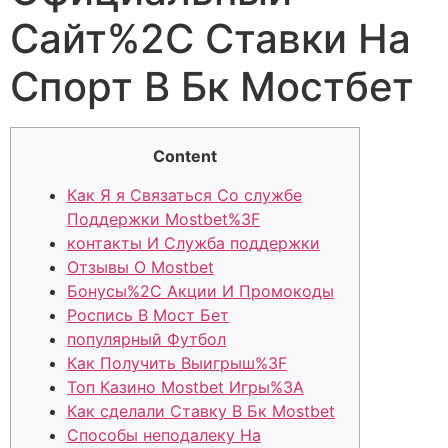
Сайт%2C Ставки На
Спорт В Бк Мостбет
Content
Как Я я Связаться Со службе
Поддержки Mostbet%3F
контакты И Служба поддержки
Отзывы О Mostbet
Бонусы%2C Акции И Промокоды
Роспись В Мост Бет
популярный Футбол
Как Получить Выигрыш%3F
Топ Казино Mostbet Игры%3A
Как сделали Ставку В Бк Mostbet
Способы неподалеку На