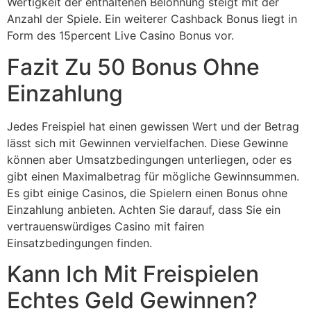
Wertigkeit der enthaltenen Belohnung steigt mit der
Anzahl der Spiele. Ein weiterer Cashback Bonus liegt in
Form des 15percent Live Casino Bonus vor.
Fazit Zu 50 Bonus Ohne
Einzahlung
Jedes Freispiel hat einen gewissen Wert und der Betrag
lässt sich mit Gewinnen vervielfachen. Diese Gewinne
können aber Umsatzbedingungen unterliegen, oder es
gibt einen Maximalbetrag für mögliche Gewinnsummen.
Es gibt einige Casinos, die Spielern einen Bonus ohne
Einzahlung anbieten. Achten Sie darauf, dass Sie ein
vertrauenswürdiges Casino mit fairen
Einsatzbedingungen finden.
Kann Ich Mit Freispielen
Echtes Geld Gewinnen?