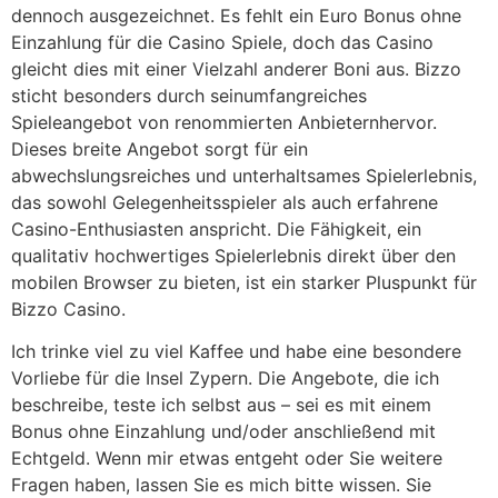
dennoch ausgezeichnet. Es fehlt ein Euro Bonus ohne
Einzahlung für die Casino Spiele, doch das Casino
gleicht dies mit einer Vielzahl anderer Boni aus. Bizzo
sticht besonders durch seinumfangreiches
Spieleangebot von renommierten Anbieternhervor.
Dieses breite Angebot sorgt für ein
abwechslungsreiches und unterhaltsames Spielerlebnis,
das sowohl Gelegenheitsspieler als auch erfahrene
Casino-Enthusiasten anspricht. Die Fähigkeit, ein
qualitativ hochwertiges Spielerlebnis direkt über den
mobilen Browser zu bieten, ist ein starker Pluspunkt für
Bizzo Casino.
Ich trinke viel zu viel Kaffee und habe eine besondere
Vorliebe für die Insel Zypern. Die Angebote, die ich
beschreibe, teste ich selbst aus – sei es mit einem
Bonus ohne Einzahlung und/oder anschließend mit
Echtgeld. Wenn mir etwas entgeht oder Sie weitere
Fragen haben, lassen Sie es mich bitte wissen. Sie