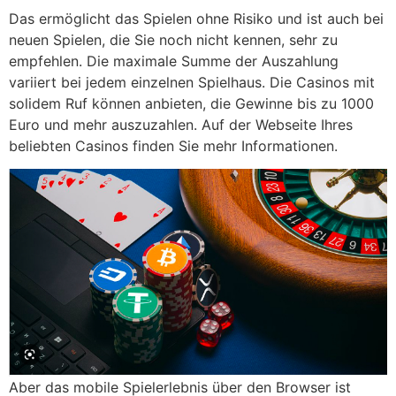
Das ermöglicht das Spielen ohne Risiko und ist auch bei
neuen Spielen, die Sie noch nicht kennen, sehr zu
empfehlen. Die maximale Summe der Auszahlung
variiert bei jedem einzelnen Spielhaus. Die Casinos mit
solidem Ruf können anbieten, die Gewinne bis zu 1000
Euro und mehr auszuzahlen. Auf der Webseite Ihres
beliebten Casinos finden Sie mehr Informationen.
Aber das mobile Spielerlebnis über den Browser ist