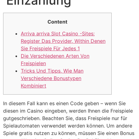
Einzahlung
Content
Arriva arriva Slot Casino -Sites:
Register Das Provider, Within Denen
Sie Freispiele Für Jedes 1
Die Verschiedenen Arten Von
Freispielen
Tricks Und Tipps, Wie Man
Verschiedene Bonustypen
Kombiniert
In diesem Fall kann es einen Code geben – wenn Sie
diesen im Casino eingeben, werden Ihnen die Freispiele
gutgeschrieben. Beachten Sie, dass Freispiele nur für
Spielautomaten verwendet werden können. Um andere
Spiele gratis nutzen zu können, müssen Sie einen Bonus