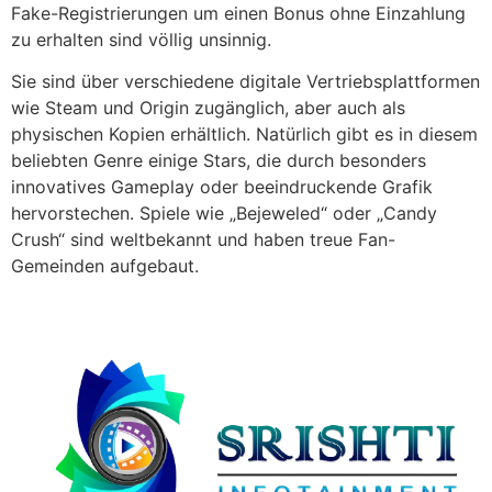
Fake-Registrierungen um einen Bonus ohne Einzahlung
zu erhalten sind völlig unsinnig.
Sie sind über verschiedene digitale Vertriebsplattformen
wie Steam und Origin zugänglich, aber auch als
physischen Kopien erhältlich. Natürlich gibt es in diesem
beliebten Genre einige Stars, die durch besonders
innovatives Gameplay oder beeindruckende Grafik
hervorstechen. Spiele wie „Bejeweled“ oder „Candy
Crush“ sind weltbekannt und haben treue Fan-
Gemeinden aufgebaut.