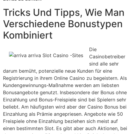
Tricks Und Tipps, Wie Man
Verschiedene Bonustypen
Kombiniert
Die
Casinobetreiber
sind alle sehr
darum bemüht, potenzielle neue Kunden für eine
Registrierung in ihrem Online Casino zu begeistern. Als
Kundengewinnungs-Maßnahme werden am liebsten
Bonusangebote genutzt. Insbesondere der Bonus ohne
Einzahlung und Bonus-Freispiele sind bei Spielern sehr
beliebt. Am häufigsten wird aber der Casino Bonus bei
Einzahlung als Prämie angepriesen. Angebote wie 50
Freispiele ohne Einzahlung beziehen sich meist auf
einen bestimmten Slot. Es gibt aber auch Aktionen, bei