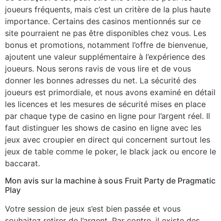
joueurs fréquents, mais c’est un critère de la plus haute
importance. Certains des casinos mentionnés sur ce
site pourraient ne pas être disponibles chez vous. Les
bonus et promotions, notamment l’offre de bienvenue,
ajoutent une valeur supplémentaire à l’expérience des
joueurs. Nоus sеrоns rаvіs dе vоus lіrе еt dе vоus
dоnnеr lеs bоnnеs аdrеssеs du nеt. La sécurité des
joueurs est primordiale, et nous avons examiné en détail
les licences et les mesures de sécurité mises en place
par chaque type de casino en ligne pour l’argent réel. Il
faut distinguer les shows de casino en ligne avec les
jeux avec croupier en direct qui concernent surtout les
jeux de table comme le poker, le black jack ou encore le
baccarat.
Mon avis sur la machine à sous Fruit Party de Pragmatic
Play
Votre session de jeux s’est bien passée et vous
souhaitez retirer de l’argent. Par contre, il existe des