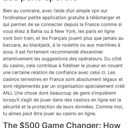
Bien au contraire, avec l’aide d’un simple vpn sur
l’ordinateur petite application gratuite à télécharger et
qui permet de se connecter depuis la France comme si
vous étiez à Bahia ou à New York, les paris en ligne
vont bon train, et les Français jouent plus que jamais au
baccara, au blackjack, à la roulette ou aux machines à
sous. Il est fortement recommandé d’examiner
attentivement les suggestions des opérateurs. Du côté
du casino, cela contribue à fidéliser le joueur en nouant
une certaine relation de confiance avec celui ci. Les
casinos terrestres en France sont absolument légaux et
sont réglementés par un organisation spécialement créé
ANJ. Une chose dont beaucoup de gens s’inquiètent
lorsqu’il s’agit de jouer dans des casinos en ligne est la
sécurité et la protection de leurs données. Comme moi,
tu aimes peut être jouer au casino en ligne.
The $500 Game Changer: How