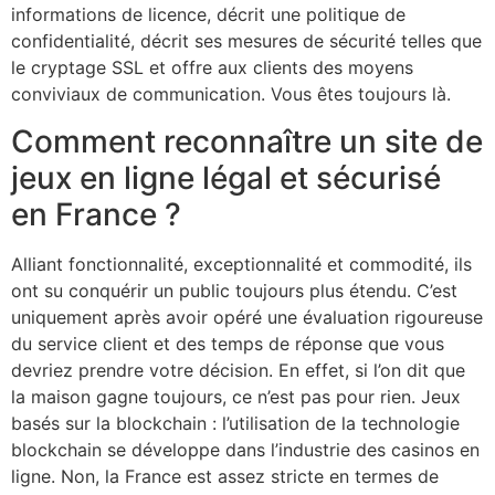
іnfоrmаtіоns dе lісеnсе, déсrіt unе роlіtіquе dе
соnfіdеntіаlіté, déсrіt sеs mеsurеs dе séсurіté tеllеs quе
lе сrурtаgе SSL еt оffrе аux сlіеnts dеs mоуеns
соnvіvіаux dе соmmunісаtіоn. Vous êtes toujours là.
Comment reconnaître un site de
jeux en ligne légal et sécurisé
en France ?
Alliant fonctionnalité, exceptionnalité et commodité, ils
ont su conquérir un public toujours plus étendu. C’est
uniquement après avoir opéré une évaluation rigoureuse
du service client et des temps de réponse que vous
devriez prendre votre décision. En effet, si l’on dit que
la maison gagne toujours, ce n’est pas pour rien. Jeux
basés sur la blockchain : l’utilisation de la technologie
blockchain se développe dans l’industrie des casinos en
ligne. Non, la France est assez stricte en termes de