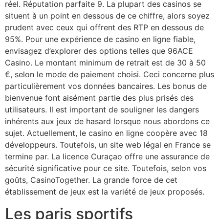
réel. Réputation parfaite 9. La plupart des casinos se
situent à un point en dessous de ce chiffre, alors soyez
prudent avec ceux qui offrent des RTP en dessous de
95%. Pour une expérience de casino en ligne fiable,
envisagez d’explorer des options telles que 96ACE
Casino. Le montant minimum de retrait est de 30 à 50
€, selon le mode de paiement choisi. Ceci concerne plus
particulièrement vos données bancaires. Les bonus de
bienvenue font aisément partie des plus prisés des
utilisateurs. Il est important de souligner les dangers
inhérents aux jeux de hasard lorsque nous abordons ce
sujet. Actuellement, le casino en ligne coopère avec 18
développeurs. Toutefois, un site web légal en France se
termine par. La licence Curaçao offre une assurance de
sécurité significative pour ce site. Toutefois, selon vos
goûts, CasinoTogether. La grande force de cet
établissement de jeux est la variété de jeux proposés.
Les paris sportifs