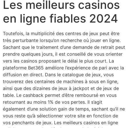
Les meilleurs casinos
en ligne fiables 2024
Toutefois, la multiplicité des centres de jeux peut être
très perturbante lorsqu’on recherche où jouer en ligne.
Sachant que le traitement d’une demande de retrait peut
prendre quelques jours, il est conseillé de vous orienter
vers les casinos proposant le délai le plus court. La
plateforme Bet365 améliore l’expérience de pari avec la
diffusion en direct. Dans le catalogue de jeux, vous
trouverez des centaines de machines à sous en ligne,
ainsi que des dizaines de jeux à jackpot et de jeux de
table. Le cashback permet d’être remboursé en vous
retournant au moins 1% de vos pertes. Il s’agit
également d’une solution gain de temps, sachant qu’il ne
vous reste qu’à sélectionner votre site en fonction de
vos penchants de jeux. Les meilleurs casinos en ligne