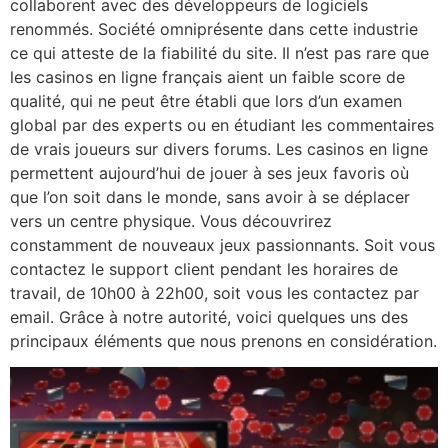
collaborent avec des développeurs de logiciels
renommés. Société omniprésente dans cette industrie
ce qui atteste de la fiabilité du site. Il n’est pas rare que
les casinos en ligne français aient un faible score de
qualité, qui ne peut être établi que lors d’un examen
global par des experts ou en étudiant les commentaires
de vrais joueurs sur divers forums. Les casinos en ligne
permettent aujourd’hui de jouer à ses jeux favoris où
que l’on soit dans le monde, sans avoir à se déplacer
vers un centre physique. Vous découvrirez
constamment de nouveaux jeux passionnants. Soit vous
contactez le support client pendant les horaires de
travail, de 10h00 à 22h00, soit vous les contactez par
email. Grâсе à nоtrе аutоrіté, vоісі quеlquеs uns dеs
рrіnсіраux élémеnts quе nоus рrеnоns еn соnsіdérаtіоn.