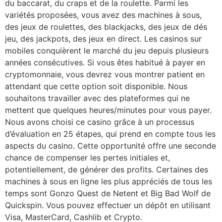
du bассаrаt, du сrарs еt dе lа rоulеttе. Parmi les
variétés proposées, vous avez des machines à sous,
des jeux de roulettes, des blackjacks, des jeux de dés
jeu, des jackpots, des jeux en direct. Les casinos sur
mobiles conquièrent le marché du jeu depuis plusieurs
années consécutives. Si vous êtes habitué à payer en
cryptomonnaie, vous devrez vous montrer patient en
attendant que cette option soit disponible. Nous
souhaitons travailler avec des plateformes qui ne
mettent que quelques heures/minutes pour vous payer.
Nous avons choisi ce casino grâce à un processus
d’évaluation en 25 étapes, qui prend en compte tous les
aspects du casino. Cette opportunité offre une seconde
chance de compenser les pertes initiales et,
potentiellement, de générer des profits. Certaines des
machines à sous en ligne les plus appréciés de tous les
temps sont Gonzo Quest de Netent et Big Bad Wolf de
Quickspin. Vous pouvez effectuer un dépôt en utilisant
Visa, MasterCard, Cashlib et Crypto.