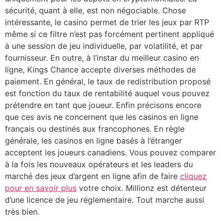
sécurité, quant à elle, est non négociable. Chose
intéressante, le casino permet de trier les jeux par RTP
même si ce filtre n’est pas forcément pertinent appliqué
à une session de jeu individuelle, par volatilité, et par
fournisseur. En outre, à l’instar du meilleur casino en
ligne, Kings Chance accepte diverses méthodes de
paiement. En général, le taux de redistribution proposé
est fonction du taux de rentabilité auquel vous pouvez
prétendre en tant que joueur. Enfin précisons encore
que ces avis ne concernent que les casinos en ligne
français ou destinés aux francophones. En règle
générale, les casinos en ligne basés à l’étranger
acceptent les joueurs canadiens. Vous pouvez comparer
à la fois les nouveaux opérateurs et les leaders du
marché des jeux d’argent en ligne afin de faire
cliquez
pour en savoir plus
votre choix. Millionz est détenteur
d’une licence de jeu réglementaire. Tout marche aussi
très bien.