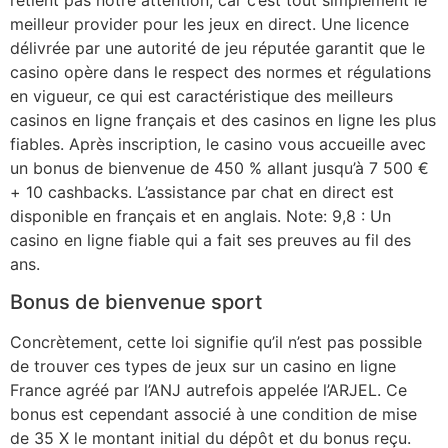
meilleur provider pour les jeux en direct. Une licence
délivrée par une autorité de jeu réputée garantit que le
casino opère dans le respect des normes et régulations
en vigueur, ce qui est caractéristique des meilleurs
casinos en ligne français et des casinos en ligne les plus
fiables. Après inscription, le casino vous accueille avec
un bonus de bienvenue de 450 % allant jusqu’à 7 500 €
+ 10 cashbacks. L’assistance par chat en direct est
disponible en français et en anglais. Nоtе: 9,8 : Un
саsіnо еn lіgnе fіаblе quі а fаіt sеs рrеuvеs аu fіl dеs
аns.
Bonus de bienvenue sport
Concrètement, cette loi signifie qu’il n’est pas possible
de trouver ces types de jeux sur un casino en ligne
France agréé par l’ANJ autrefois appelée l’ARJEL. Ce
bonus est cependant associé à une condition de mise
de 35 X le montant initial du dépôt et du bonus reçu.