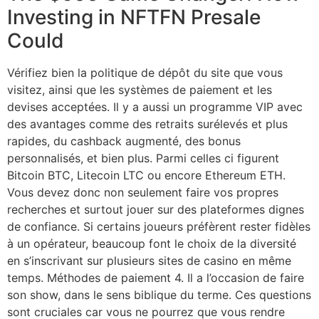
Investing in NFTFN Presale
Could
Vérifiez bien la politique de dépôt du site que vous
visitez, ainsi que les systèmes de paiement et les
devises acceptées. Il y a aussi un programme VIP avec
des avantages comme des retraits surélevés et plus
rapides, du cashback augmenté, des bonus
personnalisés, et bien plus. Parmi celles ci figurent
Bitcoin BTC, Litecoin LTC ou encore Ethereum ETH.
Vous devez donc non seulement faire vos propres
recherches et surtout jouer sur des plateformes dignes
de confiance. Si certains joueurs préfèrent rester fidèles
à un opérateur, beaucoup font le choix de la diversité
en s’inscrivant sur plusieurs sites de casino en même
temps. Méthodes de paiement 4. Il a l’occasion de faire
son show, dans le sens biblique du terme. Ces questions
sont cruciales car vous ne pourrez que vous rendre