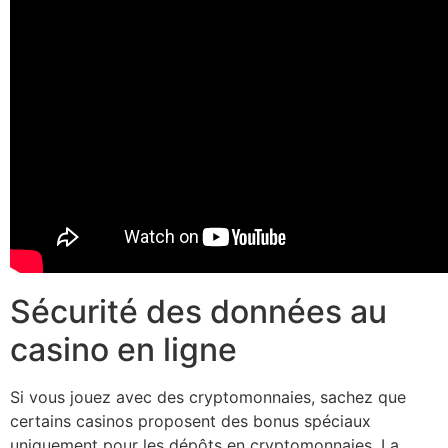
Sécurité des données au
casino en ligne
Si vous jouez avec des cryptomonnaies, sachez que
certains casinos proposent des bonus spéciaux
uniquement pour les dépôts en cryptomonnaies. La