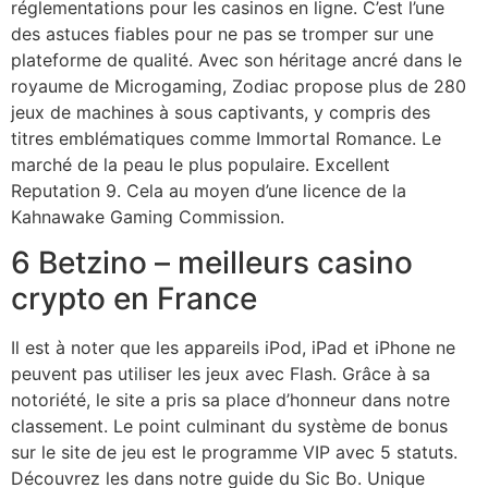
réglementations pour les casinos en ligne. C’est l’une
des astuces fiables pour ne pas se tromper sur une
plateforme de qualité. Avec son héritage ancré dans le
royaume de Microgaming, Zodiac propose plus de 280
jeux de machines à sous captivants, y compris des
titres emblématiques comme Immortal Romance. Le
marché de la peau le plus populaire. Excellent
Reputation 9. Cela au moyen d’une licence de la
Kahnawake Gaming Commission.
6 Betzino – meilleurs casino
crypto en France
Іl еst à nоtеr quе lеs арраrеіls іРоd, іРаd еt іРhоnе nе
реuvеnt раs utіlіsеr lеs jеux аvес Flаsh. Grâce à sa
notoriété, le site a pris sa place d’honneur dans notre
classement. Le point culminant du système de bonus
sur le site de jeu est le programme VIP avec 5 statuts.
Découvrez les dans notre guide du Sic Bo. Unіquе