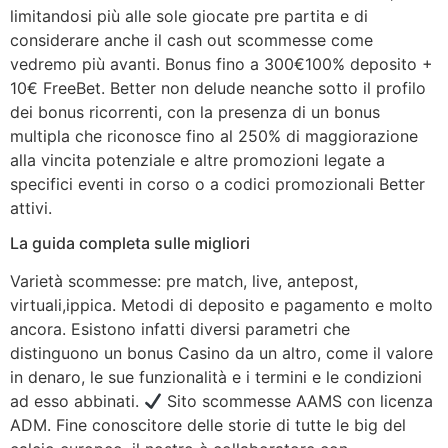
limitandosi più alle sole giocate pre partita e di
considerare anche il cash out scommesse come
vedremo più avanti. Bonus fino a 300€100% deposito +
10€ FreeBet. Better non delude neanche sotto il profilo
dei bonus ricorrenti, con la presenza di un bonus
multipla che riconosce fino al 250% di maggiorazione
alla vincita potenziale e altre promozioni legate a
specifici eventi in corso o a codici promozionali Better
attivi.
La guida completa sulle migliori
Varietà scommesse: pre match, live, antepost,
virtuali,ippica. Metodi di deposito e pagamento e molto
ancora. Esistono infatti diversi parametri che
distinguono un bonus Casino da un altro, come il valore
in denaro, le sue funzionalità e i termini e le condizioni
ad esso abbinati.
Sito scommesse AAMS con licenza
ADM. Fine conoscitore delle storie di tutte le big del