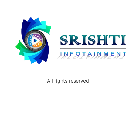
All rights reserved