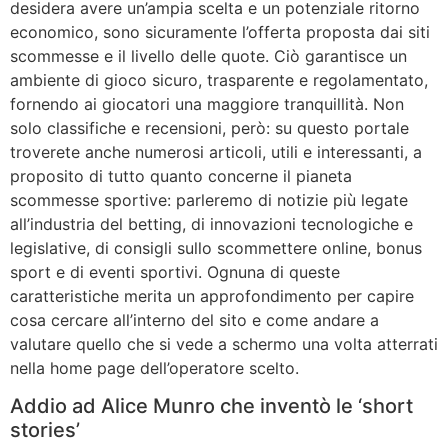
desidera avere un’ampia scelta e un potenziale ritorno
economico, sono sicuramente l’offerta proposta dai siti
scommesse e il livello delle quote. Ciò garantisce un
ambiente di gioco sicuro, trasparente e regolamentato,
fornendo ai giocatori una maggiore tranquillità. Non
solo classifiche e recensioni, però: su questo portale
troverete anche numerosi articoli, utili e interessanti, a
proposito di tutto quanto concerne il pianeta
scommesse sportive: parleremo di notizie più legate
all’industria del betting, di innovazioni tecnologiche e
legislative, di consigli sullo scommettere online, bonus
sport e di eventi sportivi. Ognuna di queste
caratteristiche merita un approfondimento per capire
cosa cercare all’interno del sito e come andare a
valutare quello che si vede a schermo una volta atterrati
nella home page dell’operatore scelto.
Addio ad Alice Munro che inventò le ‘short
stories’