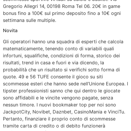
Gregorio Allegri 14, 00198 Roma Tel 06. 20€ in game
bonus fino a 100€ sul primo deposito fino a 10€ ogni
settimana sulle multiple.
Novita
Gli operatori hanno una squadra di esperti che calcola
matematicamente, tenendo conto di variabili quali
infortuni, squalifiche, condizioni di forma, storico dei
risultati, trend in casa e fuori e via dicendo, la
probabilità che un risultato si verifichi sotto forma di
quote. 49 e 56 TUFE consente il gioco su siti
scommesse esteri che hanno sede nell’Unione Europea. I
tipster professionisti sanno che qui dentro le giocate
sono affidabili e le vincite vengono pagate, senza
nessun timore. I nuovi bookmaker top per noi sono
JackpotCity, Novibet, Daznbet, CasinoMania e VinciTu.
Pertanto, finanziare il proprio conto di scommesse
tramite carta di credito o di debito funzionerà