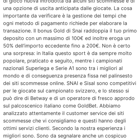
di gioco nuova introdotta da alcuni siti scommesse e di
una opzione di uscita anticipata dalle giocate. La cosa
importante da verificare è la gestione dei tempi che
ogni metodo di pagamento richiede per elaborare la
transazione. Il bonus Gold di Snai raddoppia il tuo primo
deposito con un massimo di 100€ ed inoltre eroga un
50% dell’importo eccedente fino a 200€. Non è certo
una sorpresa: in Italia questo sport è da sempre molto
popolare, praticato e seguito, mentre i campionati
nazionali Superlega e Serie A1 sono tra i migliori al
mondo e di conseguenza presenza fissa nel palinsesto
dei siti scommesse online. SNAI e Sisal sono competitivi
per le giocate sul campionato svizzero, e lo stesso si
può dire di Betway e di un operatore di fresco approdo
sul palcoscenico italiano come GoldBet. Abbiamo
analizzato attentamente il customer service dei siti
scommesse che vi consigliamo e questi hanno degli
ottimi servizi clienti. Secondo la nostra esperienza i
migliori sono. Sono da segnalare anche un cospicuo