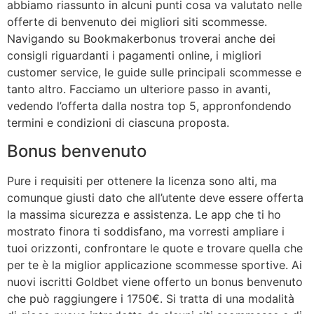
abbiamo riassunto in alcuni punti cosa va valutato nelle
offerte di benvenuto dei migliori siti scommesse.
Navigando su Bookmakerbonus troverai anche dei
consigli riguardanti i pagamenti online, i migliori
customer service, le guide sulle principali scommesse e
tanto altro. Facciamo un ulteriore passo in avanti,
vedendo l’offerta dalla nostra top 5, appronfondendo
termini e condizioni di ciascuna proposta.
Bonus benvenuto
Pure i requisiti per ottenere la licenza sono alti, ma
comunque giusti dato che all’utente deve essere offerta
la massima sicurezza e assistenza. Le app che ti ho
mostrato finora ti soddisfano, ma vorresti ampliare i
tuoi orizzonti, confrontare le quote e trovare quella che
per te è la miglior applicazione scommesse sportive. Ai
nuovi iscritti Goldbet viene offerto un bonus benvenuto
che può raggiungere i 1750€. Si tratta di una modalità