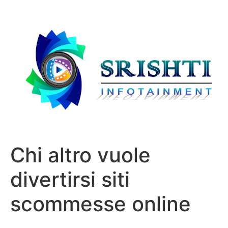
Chi altro vuole
divertirsi siti
scommesse online