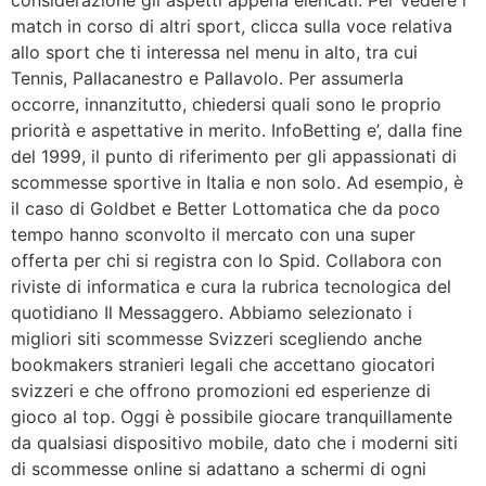
considerazione gli aspetti appena elencati. Per vedere i
match in corso di altri sport, clicca sulla voce relativa
allo sport che ti interessa nel menu in alto, tra cui
Tennis, Pallacanestro e Pallavolo. Per assumerla
occorre, innanzitutto, chiedersi quali sono le proprio
priorità e aspettative in merito. InfoBetting e’, dalla fine
del 1999, il punto di riferimento per gli appassionati di
scommesse sportive in Italia e non solo. Ad esempio, è
il caso di Goldbet e Better Lottomatica che da poco
tempo hanno sconvolto il mercato con una super
offerta per chi si registra con lo Spid. Collabora con
riviste di informatica e cura la rubrica tecnologica del
quotidiano Il Messaggero. Abbiamo selezionato i
migliori siti scommesse Svizzeri scegliendo anche
bookmakers stranieri legali che accettano giocatori
svizzeri e che offrono promozioni ed esperienze di
gioco al top. Oggi è possibile giocare tranquillamente
da qualsiasi dispositivo mobile, dato che i moderni siti
di scommesse online si adattano a schermi di ogni