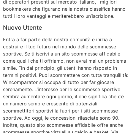
di operatori presenti sul mercato italiano, i migliori
bookmakers che figurano nella nostra classifica hanno
tutti i loro vantaggi e meriterebbero un’iscrizione.
Nuovo Utente
Entra a far parte della nostra comunità e inizia a
costruire il tuo futuro nel mondo delle scommesse
sportive. Se ti iscrivi a un sito scommesse affidabile
come quelli che ti offriamo, non avrai mai un problema
simile. Fin dal principio, gli utenti hanno risposto in
termini positivi. Puoi scommettere con tutta tranquillità:
Wincomparator si occupa di tutto per far giocare
serenamente. L’interesse per le scommesse sportive
sembra aumentare ogni giorno, il che significa che c’è
un numero sempre crescente di potenziali
scommettitori sportivi là fuori per i siti scommesse
sportive. Ad oggi, le concessioni rilasciate sono 90.
Inoltre, questo sito scommesse affidabile offre anche
scommesse sportive virtuali su calcio e basket. Via