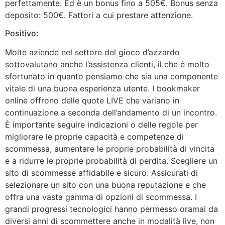
perfettamente. Ed è un bonus fino a 505€. Bonus senza
deposito: 500€. Fattori a cui prestare attenzione.
Positivo:
Molte aziende nel settore del gioco d’azzardo
sottovalutano anche l’assistenza clienti, il che è molto
sfortunato in quanto pensiamo che sia una componente
vitale di una buona esperienza utente. I bookmaker
online offrono delle quote LIVE che variano in
continuazione a seconda dell’andamento di un incontro.
È importante seguire indicazioni o delle regole per
migliorare le proprie capacità e competenze di
scommessa, aumentare le proprie probabilità di vincita
e a ridurre le proprie probabilità di perdita. Scegliere un
sito di scommesse affidabile e sicuro: Assicurati di
selezionare un sito con una buona reputazione e che
offra una vasta gamma di opzioni di scommessa. I
grandi progressi tecnologici hanno permesso oramai da
diversi anni di scommettere anche in modalità live, non