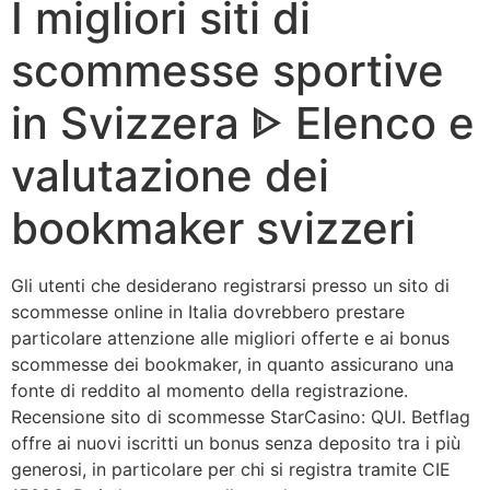
I migliori siti di
scommesse sportive
in Svizzera ᐈ Elenco e
valutazione dei
bookmaker svizzeri
Gli utenti che desiderano registrarsi presso un sito di
scommesse online in Italia dovrebbero prestare
particolare attenzione alle migliori offerte e ai bonus
scommesse dei bookmaker, in quanto assicurano una
fonte di reddito al momento della registrazione.
Recensione sito di scommesse StarCasino: QUI. Betflag
offre ai nuovi iscritti un bonus senza deposito tra i più
generosi, in particolare per chi si registra tramite CIE