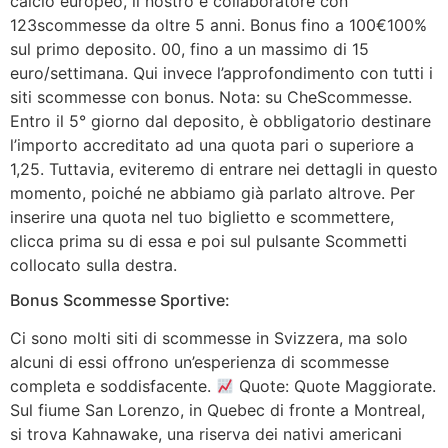
calcio europeo, il nostro è collaboratore con
123scommesse da oltre 5 anni. Bonus fino a 100€100%
sul primo deposito. 00, fino a un massimo di 15
euro/settimana. Qui invece l’approfondimento con tutti i
siti scommesse con bonus. Nota: su CheScommesse.
Entro il 5° giorno dal deposito, è obbligatorio destinare
l’importo accreditato ad una quota pari o superiore a
1,25. Tuttavia, eviteremo di entrare nei dettagli in questo
momento, poiché ne abbiamo già parlato altrove. Per
inserire una quota nel tuo biglietto e scommettere,
clicca prima su di essa e poi sul pulsante Scommetti
collocato sulla destra.
Bonus Scommesse Sportive:
Ci sono molti siti di scommesse in Svizzera, ma solo
alcuni di essi offrono un’esperienza di scommesse
completa e soddisfacente.
Quote: Quote Maggiorate.
Sul fiume San Lorenzo, in Quebec di fronte a Montreal,
si trova Kahnawake, una riserva dei nativi americani