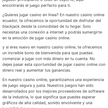
encontrarás el juego perfecto para ti.
¿Quieres jugar casino en línea? En nuestro casino online
ecuador, te ofrecemos la oportunidad de disfrutar del
blackjack desde la comodidad de tu hogar. Solo
necesitas una conexión a internet y podrás sumergirte
en la emoción de jugar casino online.
y si eres nuevo en nuestro casino online, te ofrecemos
un increíble bono de bienvenida para que puedas
comenzar a jugar con más dinero en tu cuenta. No
dejes pasar esta oportunidad de jugar casino online con
dinero real y aumentar tus ganancias.
En nuestro casino online, garantizamos una experiencia
de juego segura y justa. Nuestros juegos han sido
desarrollados por los mejores proveedores de software
de la industria, lo que significa que puedes esperar
gráficos de alta calidad, sonido envolvente y una