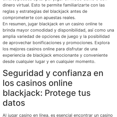
dinero virtual. Esto te permite familiarizarte con las
reglas y estrategias del blackjack antes de
comprometerte con apuestas reales.
En resumen, jugar blackjack en un casino online te
brinda mayor comodidad y disponibilidad, así como una
amplia variedad de opciones de juego y la posibilidad
de aprovechar bonificaciones y promociones. Explora
los mejores casinos online para disfrutar de una
experiencia de blackjack emocionante y conveniente
desde cualquier lugar y en cualquier momento.
Seguridad y confianza en
los casinos online
blackjack: Protege tus
datos
Al jugar casino en línea, es esencial encontrar un casino