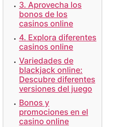
3. Aprovecha los
bonos de los
casinos online
4. Explora diferentes
casinos online
Variedades de
blackjack online:
Descubre diferentes
versiones del juego
Bonos y
promociones en el
casino online