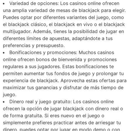
Variedad de opciones: Los casinos online ofrecen
una amplia variedad de mesas de blackjack para elegir.
Puedes optar por diferentes variantes del juego, como
el blackjack clásico, el blackjack en vivo o el blackjack
multijugador. Además, tienes la posibilidad de jugar en
diferentes límites de apuestas, adaptándote a tus
preferencias y presupuesto.
Bonificaciones y promociones: Muchos casinos
online ofrecen bonos de bienvenida y promociones
regulares a sus jugadores. Estas bonificaciones te
permiten aumentar tus fondos de juego y prolongar tu
experiencia de blackjack. Aprovecha estas ofertas para
maximizar tus ganancias y disfrutar de más tiempo de
juego.
Dinero real y juego gratuito: Los casinos online
ofrecen la opción de jugar blackjack con dinero real o
de forma gratuita. Si eres nuevo en el juego o
simplemente prefieres practicar antes de arriesgar tu
dinero, puedes optar por jugar en modo demo o con