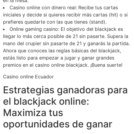
en la mesa.
Casino online con dinero real: Recibe tus cartas
iniciales y decide si quieres recibir más cartas (hit) o si
prefieres quedarte con las que tienes (stand).
Online gaming casino: El objetivo del blackjack es
llegar lo más cerca posible de 21 sin pasarte. Supera la
mano del crupier sin pasarte de 21 y ganarás la partida.
Ahora que conoces las reglas básicas del blackjack,
estás listo para empezar a jugar y ganar grandes
premios en el casino online blackjack. ¡Buena suerte!
Casino online Ecuador
Estrategias ganadoras para
el blackjack online:
Maximiza tus
oportunidades de ganar