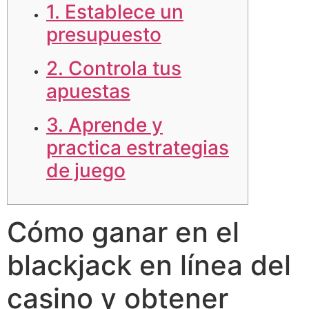
1. Establece un
presupuesto
2. Controla tus
apuestas
3. Aprende y
practica estrategias
de juego
Cómo ganar en el
blackjack en línea del
casino y obtener