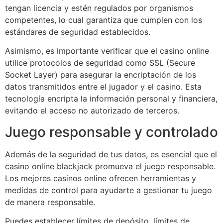
tengan licencia y estén regulados por organismos
competentes, lo cual garantiza que cumplen con los
estándares de seguridad establecidos.
Asimismo, es importante verificar que el casino online
utilice protocolos de seguridad como SSL (Secure
Socket Layer) para asegurar la encriptación de los
datos transmitidos entre el jugador y el casino. Esta
tecnología encripta la información personal y financiera,
evitando el acceso no autorizado de terceros.
Juego responsable y controlado
Además de la seguridad de tus datos, es esencial que el
casino online blackjack promueva el juego responsable.
Los mejores casinos online ofrecen herramientas y
medidas de control para ayudarte a gestionar tu juego
de manera responsable.
Puedes establecer límites de depósito, límites de