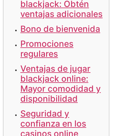
blackjack: Obtén
ventajas adicionales
Bono de bienvenida
Promociones
regulares
Ventajas de jugar
blackjack online:
Mayor comodidad y
disponibilidad
Seguridad y
confianza en los
casinos online