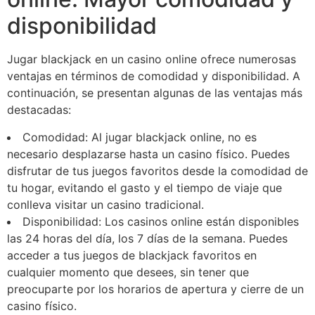
disponibilidad
Jugar blackjack en un casino online ofrece numerosas
ventajas en términos de comodidad y disponibilidad. A
continuación, se presentan algunas de las ventajas más
destacadas:
Comodidad: Al jugar blackjack online, no es
necesario desplazarse hasta un casino físico. Puedes
disfrutar de tus juegos favoritos desde la comodidad de
tu hogar, evitando el gasto y el tiempo de viaje que
conlleva visitar un casino tradicional.
Disponibilidad: Los casinos online están disponibles
las 24 horas del día, los 7 días de la semana. Puedes
acceder a tus juegos de blackjack favoritos en
cualquier momento que desees, sin tener que
preocuparte por los horarios de apertura y cierre de un
casino físico.