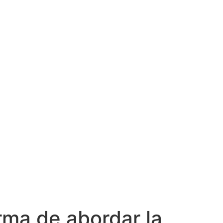
ma de abordar la