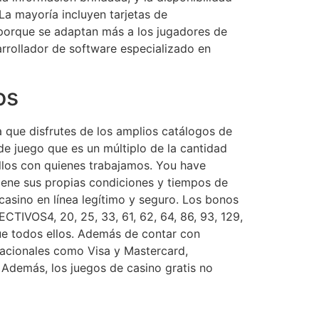
La mayoría incluyen tarjetas de
a porque se adaptan más a los jugadores de
rrollador de software especializado en
os
a que disfrutes de los amplios catálogos de
e juego que es un múltiplo de la cantidad
llos con quienes trabajamos. You have
tiene sus propias condiciones y tiempos de
casino en línea legítimo y seguro. Los bonos
CTIVOS4, 20, 25, 33, 61, 62, 64, 86, 93, 129,
que todos ellos. Además de contar con
cionales como Visa y Mastercard,
 Además, los juegos de casino gratis no