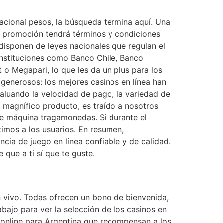
acional pesos, la búsqueda termina aquí. Una
y promoción tendrá términos y condiciones
isponen de leyes nacionales que regulan el
 instituciones como Banco Chile, Banco
o Megapari, lo que les da un plus para los
generosos: los mejores casinos en línea han
evaluando la velocidad de pago, la variedad de
ste magnífico producto, es traído a nosotros
de máquina tragamonedas. Si durante el
timos a los usuarios. En resumen,
cia de juego en línea confiable y de calidad.
 que a ti sí que te guste.
n vivo. Todas ofrecen un bono de bienvenida,
bajo para ver la selección de los casinos en
s online para Argentina que recompensan a los