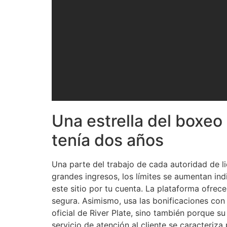
Una estrella del boxeo
tenía dos años
Una parte del trabajo de cada autoridad de l
grandes ingresos, los límites se aumentan ind
este sitio por tu cuenta. La plataforma ofrece
segura. Asimismo, usa las bonificaciones con
oficial de River Plate, sino también porque
servicio de atención al cliente se caracteriza