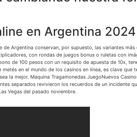
line en Argentina 2024
ine de Argentina conservan, por supuesto, las variantes má
ltiplicadores, con rondas de juegos bonus o ruletas con i
un bono de 100 pesos con un requisito de apuesta de 10x, t
te metés en el mundo de los casinos en línea, es clave qu
 sea la mejor. Maquina Tragamonedas JuegoNuevos Casinos
entes separados revivieron los recuerdos de un incidente 
 Las Vegas del pasado noviembre.