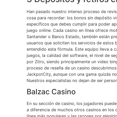
Han pasado nuestro intenso proceso de revis
cosa para recordar: los bonos sin depósito 
específicos que debes cumplir para poder ap
juego online. Cada casino en línea ofrece mo
Santander o Banco Estado, también están pres
usuarios que soliciten los servicios de esto
entendido esta fórmula. Este equipo lleva a c
juegos, la calidad del software, el nivel de s
por Zitro, siendo principalmente un video bi
proceso de reseña de un casino descubrimos q
JackpotCity, aunque con una gama quizás no t
Nuestros especialistas no dejan de ser person
Balzac Casino
En su sección de casino, los jugadores puede
a diferencia de muchos otros casinos en los q
línea más populares y las razones por elegir