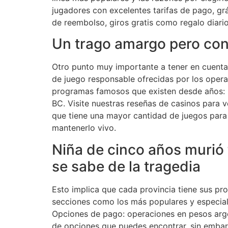
jugadores con excelentes tarifas de pago, gr
de reembolso, giros gratis como regalo diari
Un trago amargo pero con f
Otro punto muy importante a tener en cuenta,
de juego responsable ofrecidas por los operad
programas famosos que existen desde años: P
BC. Visite nuestras reseñas de casinos para 
que tiene una mayor cantidad de juegos para 
mantenerlo vivo.
Niña de cinco años murió t
se sabe de la tragedia
Esto implica que cada provincia tiene sus pro
secciones como los más populares y especial
Opciones de pago: operaciones en pesos arge
de opciones que puedes encontrar, sin embarg