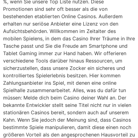
%, wenn Sie unsere Top Liste nutzen. Diese
Promotionen sind sehr oft besser als die von
bestehenden etablierten Online Casinos. Außerdem
erhalten nur seriöse Anbieter eine Lizenz von den
Aufsichtsbehörden. Willkommen im Zeitalter des
mobilen Spielens, in dem das Casino Ihrer Träume in Ihre
Tasche passt und Sie die Freude am Smartphone und
Tablet Gaming immer zur Hand haben. Wir offerieren
verschiedene Tools darüber hinaus Ressourcen, um
sicherzustellen, dass unsere Zocker ein sicheres und
kontrolliertes Spielerlebnis besitzen. Hier kommen
Zahlungsanbieter ins Spiel, mit denen eine online
Spielhalle zusammenarbeitet. Alles, was du dafür tun
müssen: Melde dich beim Casino deiner Wahl an. Der
bekannte Entwickler stellt seine Titel nicht nur in vielen
stationären Casinos bereit, sondern auch auf unserem
Kahn. Wenn Sie jedoch der Meinung sind, dass Casinos
bestimmte Spiele manipulieren, damit diese einen noch
größeren Vorteil als den angesprochenen Hausvorteil zu