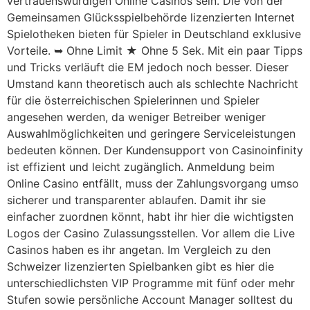
vertrauenswürdigen Online Casinos sein. Die von der
Gemeinsamen Glücksspielbehörde lizenzierten Internet
Spielotheken bieten für Spieler in Deutschland exklusive
Vorteile. ➥ Ohne Limit ★ Ohne 5 Sek. Mit ein paar Tipps
und Tricks verläuft die EM jedoch noch besser. Dieser
Umstand kann theoretisch auch als schlechte Nachricht
für die österreichischen Spielerinnen und Spieler
angesehen werden, da weniger Betreiber weniger
Auswahlmöglichkeiten und geringere Serviceleistungen
bedeuten können. Der Kundensupport von Casinoinfinity
ist effizient und leicht zugänglich. Anmeldung beim
Online Casino entfällt, muss der Zahlungsvorgang umso
sicherer und transparenter ablaufen. Damit ihr sie
einfacher zuordnen könnt, habt ihr hier die wichtigsten
Logos der Casino Zulassungsstellen. Vor allem die Live
Casinos haben es ihr angetan. Im Vergleich zu den
Schweizer lizenzierten Spielbanken gibt es hier die
unterschiedlichsten VIP Programme mit fünf oder mehr
Stufen sowie persönliche Account Manager solltest du