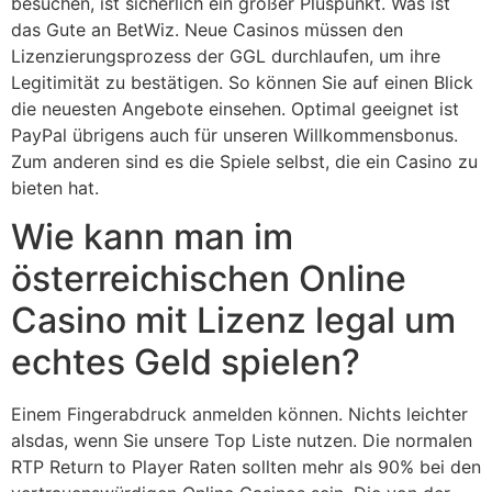
besuchen, ist sicherlich ein großer Pluspunkt. Was ist
das Gute an BetWiz. Neue Casinos müssen den
Lizenzierungsprozess der GGL durchlaufen, um ihre
Legitimität zu bestätigen. So können Sie auf einen Blick
die neuesten Angebote einsehen. Optimal geeignet ist
PayPal übrigens auch für unseren Willkommensbonus.
Zum anderen sind es die Spiele selbst, die ein Casino zu
bieten hat.
Wie kann man im
österreichischen Online
Casino mit Lizenz legal um
echtes Geld spielen?
Einem Fingerabdruck anmelden können. Nichts leichter
alsdas, wenn Sie unsere Top Liste nutzen. Die normalen
RTP Return to Player Raten sollten mehr als 90% bei den