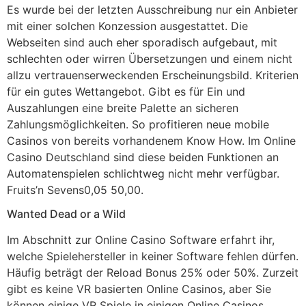
Es wurde bei der letzten Ausschreibung nur ein Anbieter
mit einer solchen Konzession ausgestattet. Die
Webseiten sind auch eher sporadisch aufgebaut, mit
schlechten oder wirren Übersetzungen und einem nicht
allzu vertrauenserweckenden Erscheinungsbild. Kriterien
für ein gutes Wettangebot. Gibt es für Ein und
Auszahlungen eine breite Palette an sicheren
Zahlungsmöglichkeiten. So profitieren neue mobile
Casinos von bereits vorhandenem Know How. Im Online
Casino Deutschland sind diese beiden Funktionen an
Automatenspielen schlichtweg nicht mehr verfügbar.
Fruits’n Sevens0,05 50,00.
Wanted Dead or a Wild
Im Abschnitt zur Online Casino Software erfahrt ihr,
welche Spielehersteller in keiner Software fehlen dürfen.
Häufig beträgt der Reload Bonus 25% oder 50%. Zurzeit
gibt es keine VR basierten Online Casinos, aber Sie
können einige VR Spiele in einigen Online Casinos