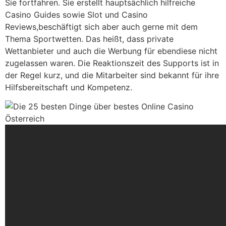
Sie fortfahren. Sie erstellt hauptsächlich hilfreiche
Casino Guides sowie Slot und Casino
Reviews,beschäftigt sich aber auch gerne mit dem
Thema Sportwetten. Das heißt, dass private
Wettanbieter und auch die Werbung für ebendiese nicht
zugelassen waren. Die Reaktionszeit des Supports ist in
der Regel kurz, und die Mitarbeiter sind bekannt für ihre
Hilfsbereitschaft und Kompetenz.