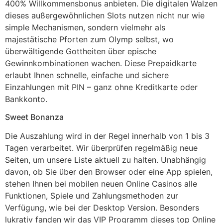
400% Willkommensbonus anbieten. Die digitalen Walzen
dieses außergewöhnlichen Slots nutzen nicht nur wie
simple Mechanismen, sondern vielmehr als
majestätische Pforten zum Olymp selbst, wo
überwältigende Gottheiten über epische
Gewinnkombinationen wachen. Diese Prepaidkarte
erlaubt Ihnen schnelle, einfache und sichere
Einzahlungen mit PIN – ganz ohne Kreditkarte oder
Bankkonto.
Sweet Bonanza
Die Auszahlung wird in der Regel innerhalb von 1 bis 3
Tagen verarbeitet. Wir überprüfen regelmäßig neue
Seiten, um unsere Liste aktuell zu halten. Unabhängig
davon, ob Sie über den Browser oder eine App spielen,
stehen Ihnen bei mobilen neuen Online Casinos alle
Funktionen, Spiele und Zahlungsmethoden zur
Verfügung, wie bei der Desktop Version. Besonders
lukrativ fanden wir das VIP Programm dieses top Online