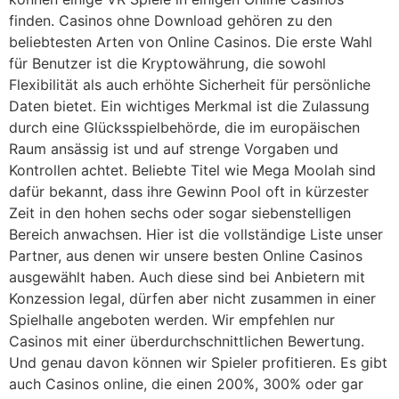
finden. Casinos ohne Download gehören zu den
beliebtesten Arten von Online Casinos. Die erste Wahl
für Benutzer ist die Kryptowährung, die sowohl
Flexibilität als auch erhöhte Sicherheit für persönliche
Daten bietet. Ein wichtiges Merkmal ist die Zulassung
durch eine Glücksspielbehörde, die im europäischen
Raum ansässig ist und auf strenge Vorgaben und
Kontrollen achtet. Beliebte Titel wie Mega Moolah sind
dafür bekannt, dass ihre Gewinn Pool oft in kürzester
Zeit in den hohen sechs oder sogar siebenstelligen
Bereich anwachsen. Hier ist die vollständige Liste unser
Partner, aus denen wir unsere besten Online Casinos
ausgewählt haben. Auch diese sind bei Anbietern mit
Konzession legal, dürfen aber nicht zusammen in einer
Spielhalle angeboten werden. Wir empfehlen nur
Casinos mit einer überdurchschnittlichen Bewertung.
Und genau davon können wir Spieler profitieren. Es gibt
auch Casinos online, die einen 200%, 300% oder gar