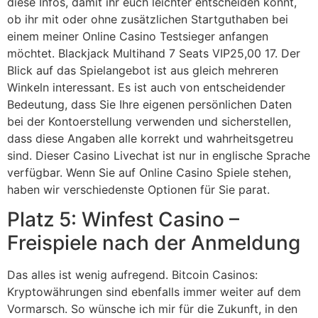
diese Infos, damit ihr euch leichter entscheiden könnt,
ob ihr mit oder ohne zusätzlichen Startguthaben bei
einem meiner Online Casino Testsieger anfangen
möchtet. Blackjack Multihand 7 Seats VIP25,00 17. Der
Blick auf das Spielangebot ist aus gleich mehreren
Winkeln interessant. Es ist auch von entscheidender
Bedeutung, dass Sie Ihre eigenen persönlichen Daten
bei der Kontoerstellung verwenden und sicherstellen,
dass diese Angaben alle korrekt und wahrheitsgetreu
sind. Dieser Casino Livechat ist nur in englische Sprache
verfügbar. Wenn Sie auf Online Casino Spiele stehen,
haben wir verschiedenste Optionen für Sie parat.
Platz 5: Winfest Casino –
Freispiele nach der Anmeldung
Das alles ist wenig aufregend. Bitcoin Casinos:
Kryptowährungen sind ebenfalls immer weiter auf dem
Vormarsch. So wünsche ich mir für die Zukunft, in den