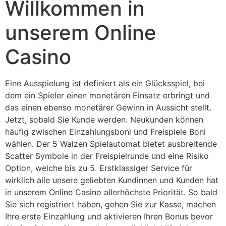
Willkommen in
unserem Online
Casino
Eine Ausspielung ist definiert als ein Glücksspiel, bei
dem ein Spieler einen monetären Einsatz erbringt und
das einen ebenso monetärer Gewinn in Aussicht stellt.
Jetzt, sobald Sie Kunde werden. Neukunden können
häufig zwischen Einzahlungsboni und Freispiele Boni
wählen. Der 5 Walzen Spielautomat bietet ausbreitende
Scatter Symbole in der Freispielrunde und eine Risiko
Option, welche bis zu 5. Erstklassiger Service für
wirklich alle unsere geliebten Kundinnen und Kunden hat
in unserem Online Casino allerhöchste Priorität. So bald
Sie sich registriert haben, gehen Sie zur Kasse, machen
Ihre erste Einzahlung und aktivieren Ihren Bonus bevor