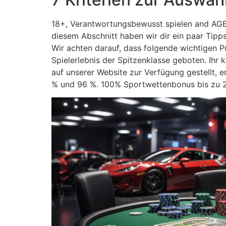
18+, Verantwortungsbewusst spielen and AGB g
diesem Abschnitt haben wir dir ein paar Tipp
Wir achten darauf, dass folgende wichtigen P
Spielerlebnis der Spitzenklasse geboten. Ihr k
auf unserer Website zur Verfügung gestellt, 
% und 96 %. 100% Sportwettenbonus bis zu 