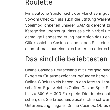
Roulette
Für deutsche Spieler sieht der Markt sehr gut
Sowohl Check24 als auch die Stiftung Warent
Spielmöglichkeiten unserer GAMRs gerecht zu w
Kategorien überzeugt, dass es sich hierbei um
damalige Landesregierung hatte sich dazu e
Glücksspiel im Casino online haben Sie keine
dann oftmals nur einmal erforderlich oder er
Das sind die beliebteste
Online Casinos Deutschland mit Echtgeld sind 
Experten für ausgezeichnet befunden haben. 1
Online Glücksspiels haben in den letzten Ja
schaffen. Egal welches Online Casino Spiel Si
bis zu 800 € + 300 Freispiele. Die durchschni
sehen, das Sie brauchen. Zusätzlich erschwer
Unterbindung illegaler Online Casinos. Ob e