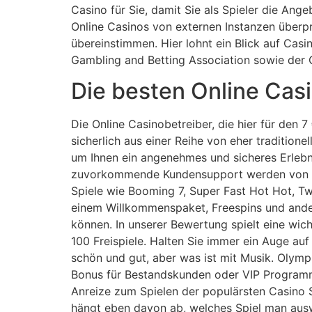
Casino für Sie, damit Sie als Spieler die Ang
Online Casinos von externen Instanzen überp
übereinstimmen. Hier lohnt ein Blick auf Cas
Gambling and Betting Association sowie der O
Die besten Online Cas
Die Online Casinobetreiber, die hier für den 
sicherlich aus einer Reihe von eher traditio
um Ihnen ein angenehmes und sicheres Erlebn
zuvorkommende Kundensupport werden von unse
Spiele wie Booming 7, Super Fast Hot Hot, Tw
einem Willkommenspaket, Freespins und ander
können. In unserer Bewertung spielt eine wich
100 Freispiele. Halten Sie immer ein Auge auf
schön und gut, aber was ist mit Musik. Oly
Bonus für Bestandskunden oder VIP Programm
Anreize zum Spielen der populärsten Casino S
hängt eben davon ab, welches Spiel man ausw