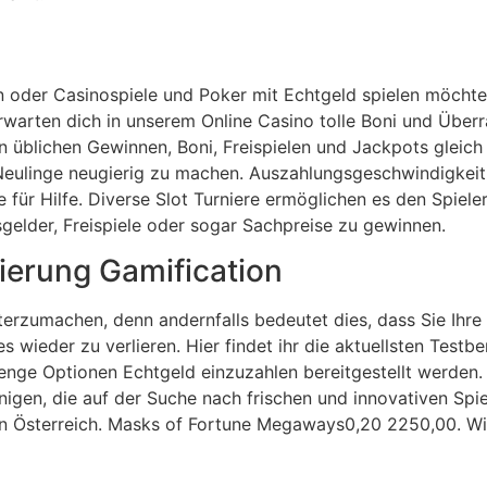
 oder Casinospiele und Poker mit Echtgeld spielen möchten,
 erwarten dich in unserem Online Casino tolle Boni und Übe
den üblichen Gewinnen, Boni, Freispielen und Jackpots gleic
 Neulinge neugierig zu machen. Auszahlungsgeschwindigkeit:
e für Hilfe. Diverse Slot Turniere ermöglichen es den Spiele
gelder, Freispiele oder sogar Sachpreise zu gewinnen.
zierung Gamification
eiterzumachen, denn andernfalls bedeutet dies, dass Sie Ihr
es wieder zu verlieren. Hier findet ihr die aktuellsten Testb
enge Optionen Echtgeld einzuzahlen bereitgestellt werden.
gen, die auf der Suche nach frischen und innovativen Spiele
n Österreich. Masks of Fortune Megaways0,20 2250,00. Wir 