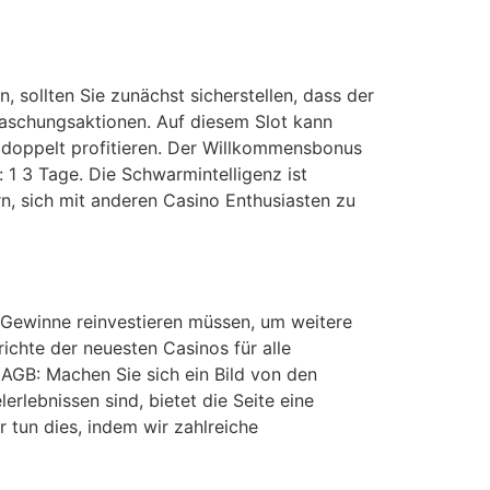
 sollten Sie zunächst sicherstellen, dass der
rraschungsaktionen. Auf diesem Slot kann
h doppelt profitieren. Der Willkommensbonus
 1 3 Tage. Die Schwarmintelligenz ist
rn, sich mit anderen Casino Enthusiasten zu
e Gewinne reinvestieren müssen, um weitere
erichte der neuesten Casinos für alle
 AGB: Machen Sie sich ein Bild von den
rlebnissen sind, bietet die Seite eine
tun dies, indem wir zahlreiche