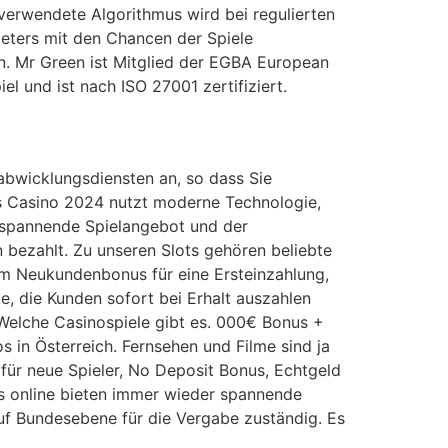
 verwendete Algorithmus wird bei regulierten
eters mit den Chancen der Spiele
n. Mr Green ist Mitglied der EGBA European
 und ist nach ISO 27001 zertifiziert.
sabwicklungsdiensten an, so dass Sie
ues Casino 2024 nutzt moderne Technologie,
s spannende Spielangebot und der
bezahlt. Zu unseren Slots gehören beliebte
em Neukundenbonus für eine Ersteinzahlung,
 die Kunden sofort bei Erhalt auszahlen
: Welche Casinospiele gibt es. 000€ Bonus +
s in Österreich. Fernsehen und Filme sind ja
ür neue Spieler, No Deposit Bonus, Echtgeld
s online bieten immer wieder spannende
auf Bundesebene für die Vergabe zuständig. Es