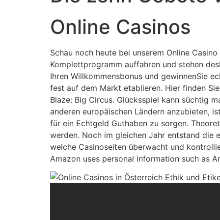
Online Casinos
Schau noch heute bei unserem Online Casino 
Komplettprogramm auffahren und stehen deshal
Ihren Willkommensbonus und gewinnenSie echt
fest auf dem Markt etablieren. Hier finden Sie
Blaze: Big Circus. Glücksspiel kann süchtig 
anderen europäischen Ländern anzubieten, ist 
für ein Echtgeld Guthaben zu sorgen. Theoreti
werden. Noch im gleichen Jahr entstand die e
welche Casinoseiten überwacht und kontrolli
Amazon uses personal information such as Ama