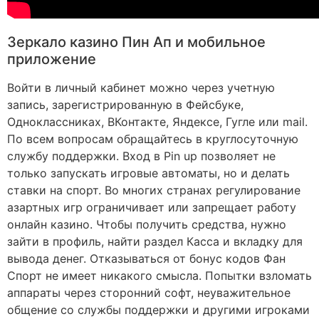
Зеркало казино Пин Ап и мобильное
приложение
Войти в личный кабинет можно через учетную
запись, зарегистрированную в Фейсбуке,
Одноклассниках, ВКонтакте, Яндексе, Гугле или mail.
По всем вопросам обращайтесь в круглосуточную
службу поддержки. Вход в Pin up позволяет не
только запускать игровые автоматы, но и делать
ставки на спорт. Во многих странах регулирование
азартных игр ограничивает или запрещает работу
онлайн казино. Чтобы получить средства, нужно
зайти в профиль, найти раздел Касса и вкладку для
вывода денег. Отказываться от бонус кодов Фан
Спорт не имеет никакого смысла. Попытки взломать
аппараты через сторонний софт, неуважительное
общение со службы поддержки и другими игроками