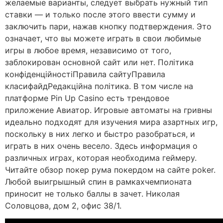
желаемые варианты, следует выбрать нужный тип
ставки — и только после этого ввести сумму и
заключить пари, нажав кнопку подтверждения. Это
означает, что вы можете играть в свои любимые
игры в любое время, независимо от того,
заблокирован основной сайт или нет. Політика
конфіденційностіПравила сайтуПравила
класифайдРедакційна політика. В том числе на
платформе Pin Up Casino есть трендовое
приложение Авиатор. Игровые автоматы на гривны
идеально подходят для изучения мира азартных игр,
поскольку в них легко и быстро разобраться, и
играть в них очень весело. Здесь информация о
различных играх, которая необходима геймеру.
Читайте обзор покер рума покердом на сайте poker.
Любой выигрышный спин в рамкахчемпионата
приносит не только баллы в зачет. Николая
Соловцова, дом 2, офис 38/1.