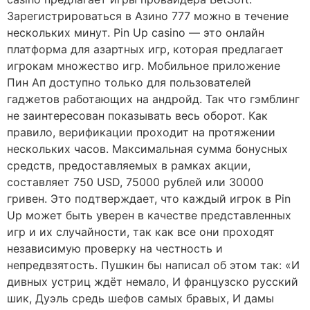
Зарегистрироваться в Азино 777 можно в течение
нескольких минут. Pin Up casino — это онлайн
платформа для азартных игр, которая предлагает
игрокам множество игр. Мобильное приложение
Пин Ап доступно только для пользователей
гаджетов работающих на андройд. Так что гэмблинг
не заинтересован показывать весь оборот. Как
правило, верификации проходит на протяжении
нескольких часов. Максимальная сумма бонусных
средств, предоставляемых в рамках акции,
составляет 750 USD, 75000 рублей или 30000
гривен. Это подтверждает, что каждый игрок в Pin
Up может быть уверен в качестве представленных
игр и их случайности, так как все они проходят
независимую проверку на честность и
непредвзятость. Пушкин бы написал об этом так: «И
дивных устриц ждёт немало, И французско русский
шик, Дуэль средь шефов самых бравых, И дамы