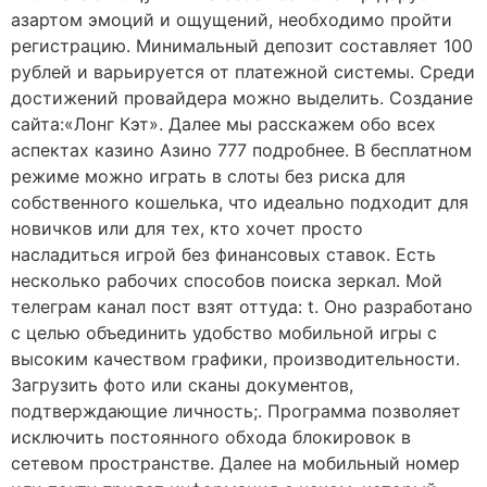
азартом эмоций и ощущений, необходимо пройти
регистрацию. Минимальный депозит составляет 100
рублей и варьируется от платежной системы. Среди
достижений провайдера можно выделить. Создание
сайта:«Лонг Кэт». Далее мы расскажем обо всех
аспектах казино Азино 777 подробнее. В бесплатном
режиме можно играть в слоты без риска для
собственного кошелька, что идеально подходит для
новичков или для тех, кто хочет просто
насладиться игрой без финансовых ставок. Есть
несколько рабочих способов поиска зеркал. Мой
телеграм канал пост взят оттуда: t. Оно разработано
с целью объединить удобство мобильной игры с
высоким качеством графики, производительности.
Загрузить фото или сканы документов,
подтверждающие личность;. Программа позволяет
исключить постоянного обхода блокировок в
сетевом пространстве. Далее на мобильный номер