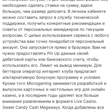
необходимо сделать ставки на сумму, вдвое
большую, чем размер депозита. В личном кабинете
можно составить запрос в службу технической
поддержки, получить конкретные рекомендации и
советы от персональных менеджеров по текущим
вопросам. С целью использования сервиса с любого
устройства вам точно понадобится персональный
аккаунт. Она запускается прямо в браузере. Вам не
нужно предоставлять Pin Up данные своей
дебетовой карты или банковского счета, чтобы
использовать его. Лимит на вывод минимум. Для
беттеров оператор интернет клуба предлагает
альтернативную бонусную программу и условия.
Кроме того Microgaming занимается разработкой и
выпуском карточных и настольных игр для онлайн
казино, а в последние годы уделяет все больше
внимания развлечениям в формате Live Casino.
Sweet Candy Cash Megaways. Когда добавлены все