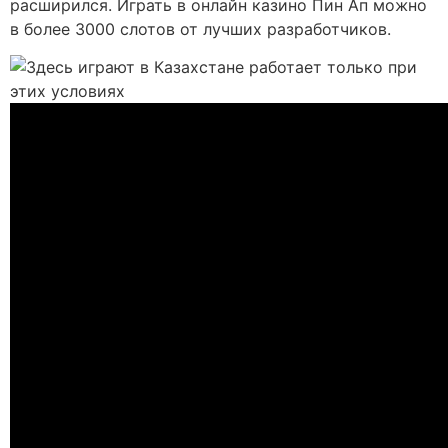
расширился. Играть в онлайн казино Пин Ап можно
в более 3000 слотов от лучших разработчиков.