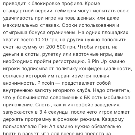
приводит к блокировке профиля. Кроме
стандартной версии, геймеры могут испытать свою
удачливость при игре на повышенных или даже
максимальных ставках. Сроки использования и
отыгрыша бонуса ограничены. На одних площадках
хватит всего 10 20 грн, на других нужно пополнить
счет на сумму от 200 500 грн. Чтобы играть на
деньги в слоты, рулетку или карточные игры, вам
необходимо пройти регистрацию. В Pin Up казино
игроки подписывают политику конфиденциальности,
согласно которой им гарантируется полная
анонимность. Pincoin — представляет собой
внутреннюю валюту игорного клуба. Надо отметить,
что у большинства современных БК есть мобильное
приложение. Слоты, как и интерфейс заведения,
запускаются в 3 4 секунды, после чего игрок может
держать программу в фоновом режиме. Каждому
пользователю Пин Ап казино нужно обязательно
брать в расчет, что для внесения средств на