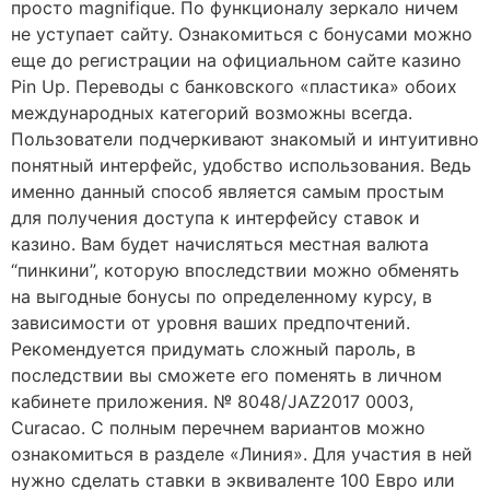
просто magnifique. По функционалу зеркало ничем
не уступает сайту. Ознакомиться с бонусами можно
еще до регистрации на официальном сайте казино
Pin Up. Переводы с банковского «пластика» обоих
международных категорий возможны всегда.
Пользователи подчеркивают знакомый и интуитивно
понятный интерфейс, удобство использования. Ведь
именно данный способ является самым простым
для получения доступа к интерфейсу ставок и
казино. Вам будет начисляться местная валюта
“пинкини”, которую впоследствии можно обменять
на выгодные бонусы по определенному курсу, в
зависимости от уровня ваших предпочтений.
Рекомендуется придумать сложный пароль, в
последствии вы сможете его поменять в личном
кабинете приложения. № 8048/JAZ2017 0003,
Curacao. С полным перечнем вариантов можно
ознакомиться в разделе «Линия». Для участия в ней
нужно сделать ставки в эквиваленте 100 Евро или