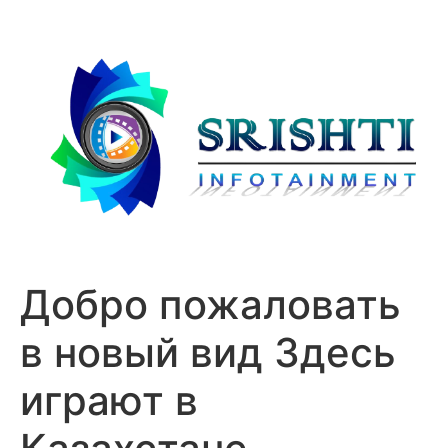
Добро пожаловать
в новый вид Здесь
играют в