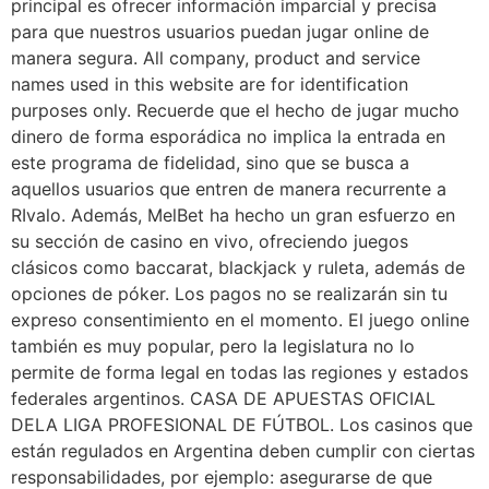
principal es ofrecer información imparcial y precisa
para que nuestros usuarios puedan jugar online de
manera segura. All company, product and service
names used in this website are for identification
purposes only. Recuerde que el hecho de jugar mucho
dinero de forma esporádica no implica la entrada en
este programa de fidelidad, sino que se busca a
aquellos usuarios que entren de manera recurrente a
RIvalo. Además, MelBet ha hecho un gran esfuerzo en
su sección de casino en vivo, ofreciendo juegos
clásicos como baccarat, blackjack y ruleta, además de
opciones de póker. Los pagos no se realizarán sin tu
expreso consentimiento en el momento. El juego online
también es muy popular, pero la legislatura no lo
permite de forma legal en todas las regiones y estados
federales argentinos. CASA DE APUESTAS OFICIAL
DELA LIGA PROFESIONAL DE FÚTBOL. Los casinos que
están regulados en Argentina deben cumplir con ciertas
responsabilidades, por ejemplo: asegurarse de que