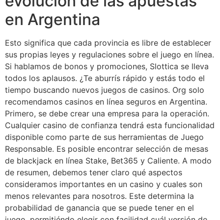
evolución de las apuestas
en Argentina
Esto significa que cada provincia es libre de establecer
sus propias leyes y regulaciones sobre el juego en línea.
Si hablamos de bonos y promociones, Slottica se lleva
todos los aplausos. ¿Te aburrís rápido y estás todo el
tiempo buscando nuevos juegos de casinos. Org solo
recomendamos casinos en línea seguros en Argentina.
Primero, se debe crear una empresa para la operación.
Cualquier casino de confianza tendrá esta funcionalidad
disponible como parte de sus herramientas de Juego
Responsable. Es posible encontrar selección de mesas
de blackjack en línea Stake, Bet365 y Caliente. A modo
de resumen, debemos tener claro qué aspectos
consideramos importantes en un casino y cuales son
menos relevantes para nosotros. Este determina la
probabilidad de ganancia que se puede tener en el
juego, permitiéndo elegir con facilidad cuál versión de