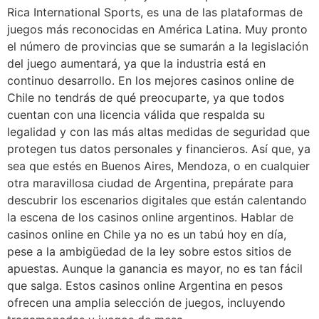
Rica International Sports, es una de las plataformas de
juegos más reconocidas en América Latina. Muy pronto
el número de provincias que se sumarán a la legislación
del juego aumentará, ya que la industria está en
continuo desarrollo. En los mejores casinos online de
Chile no tendrás de qué preocuparte, ya que todos
cuentan con una licencia válida que respalda su
legalidad y con las más altas medidas de seguridad que
protegen tus datos personales y financieros. Así que, ya
sea que estés en Buenos Aires, Mendoza, o en cualquier
otra maravillosa ciudad de Argentina, prepárate para
descubrir los escenarios digitales que están calentando
la escena de los casinos online argentinos. Hablar de
casinos online en Chile ya no es un tabú hoy en día,
pese a la ambigüedad de la ley sobre estos sitios de
apuestas. Aunque la ganancia es mayor, no es tan fácil
que salga. Estos casinos online Argentina en pesos
ofrecen una amplia selección de juegos, incluyendo