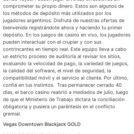
comprometer su propio dinero. Estos son algunos de
los métodos de depósito más utilizados por los
jugadores argentinos. Disfrutá de nuestras ofertas de
bienvenida registrándote ahora y haciendo tu primer
depósito. En los juegos de casino en vivo, los jugadores
pueden interactuar con el crupier y con sus
contrincantes en tiempo real. Este equipo lleva a cabo
un estricto proceso de auditoría al revisar los sitios,
evaluando la velocidad de pago, la variedad de juegos,
la calidad del software, el nivel de seguridad, la
compatibilidad móvil y el servicio al cliente. Por último,
confiá en tus instintos. ​ Tras permanecer cerrado 40
días, el barco casino reabrió a mediados de julio, luego
de que el Ministerio de Trabajo dictara la conciliación
obligatoria y pusiera un paréntesis en el conflicto
gremial.
Vegas Downtown Blackjack GOLD