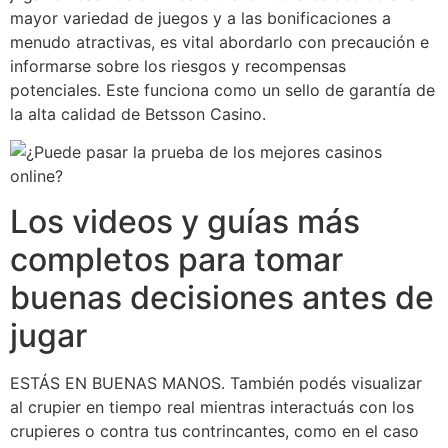
mayor variedad de juegos y a las bonificaciones a
menudo atractivas, es vital abordarlo con precaución e
informarse sobre los riesgos y recompensas
potenciales. Este funciona como un sello de garantía de
la alta calidad de Betsson Casino.
Los videos y guías más
completos para tomar
buenas decisiones antes de
jugar
ESTÁS EN BUENAS MANOS. También podés visualizar
al crupier en tiempo real mientras interactuás con los
crupieres o contra tus contrincantes, como en el caso