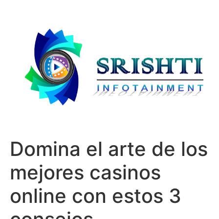
Domina el arte de los
mejores casinos
online con estos 3