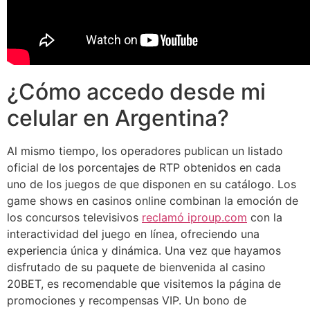
¿Cómo accedo desde mi
celular en Argentina?
Al mismo tiempo, los operadores publican un listado
oficial de los porcentajes de RTP obtenidos en cada
uno de los juegos de que disponen en su catálogo. Los
game shows en casinos online combinan la emoción de
los concursos televisivos
reclamó iproup.com
con la
interactividad del juego en línea, ofreciendo una
experiencia única y dinámica. Una vez que hayamos
disfrutado de su paquete de bienvenida al casino
20BET, es recomendable que visitemos la página de
promociones y recompensas VIP. Un bono de