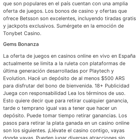
que son populares en el país cuentan con una amplia
oferta de juegos. Los bonos de casino y ofertas que
ofrece Betsson son excelentes, incluyendo tiradas gratis
y jackpots exclusivos. Sumérgete en la emoción de
Tonybet Casino.
Gems Bonanza
La oferta de juegos en casinos online en vivo en España
actualmente se limita a la ruleta con plataformas de
última generación desarrolladas por Playtech y
Evolution. Hacé un depósito de al menos $500 ARS
para disfrutar del bono de bienvenida. 18+ Publicidad
Juega con responsabilidad Lea los términos de uso.
Esto quiere decir que para retirar cualquier ganancia,
tarde o temprano igual vas a tener que hacer un
depósito. Puede tomar tiempo retirar ganancias. Los
pasos para retirar la plata ganada en un casino online
son los siguientes. ¡Llévate el casino contigo, vayas
donde vayas. Pueden jugar diversas atracciones sin