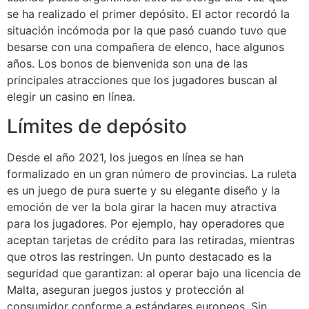
se ha realizado el primer depósito. El actor recordó la
situación incómoda por la que pasó cuando tuvo que
besarse con una compañera de elenco, hace algunos
años. Los bonos de bienvenida son una de las
principales atracciones que los jugadores buscan al
elegir un casino en línea.
Límites de depósito
Desde el año 2021, los juegos en línea se han
formalizado en un gran número de provincias. La ruleta
es un juego de pura suerte y su elegante diseño y la
emoción de ver la bola girar la hacen muy atractiva
para los jugadores. Por ejemplo, hay operadores que
aceptan tarjetas de crédito para las retiradas, mientras
que otros las restringen. Un punto destacado es la
seguridad que garantizan: al operar bajo una licencia de
Malta, aseguran juegos justos y protección al
consumidor conforme a estándares europeos. Sin