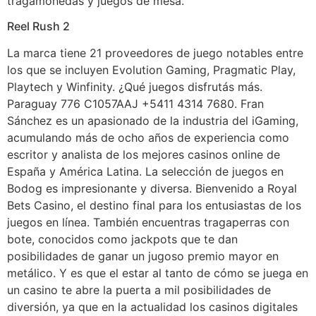
tragamonedas y juegos de mesa.
Reel Rush 2
La marca tiene 21 proveedores de juego notables entre
los que se incluyen Evolution Gaming, Pragmatic Play,
Playtech y Winfinity. ¿Qué juegos disfrutás más.
Paraguay 776 C1057AAJ +5411 4314 7680. Fran
Sánchez es un apasionado de la industria del iGaming,
acumulando más de ocho años de experiencia como
escritor y analista de los mejores casinos online de
España y América Latina. La selección de juegos en
Bodog es impresionante y diversa. Bienvenido a Royal
Bets Casino, el destino final para los entusiastas de los
juegos en línea. También encuentras tragaperras con
bote, conocidos como jackpots que te dan
posibilidades de ganar un jugoso premio mayor en
metálico. Y es que el estar al tanto de cómo se juega en
un casino te abre la puerta a mil posibilidades de
diversión, ya que en la actualidad los casinos digitales