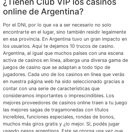
¿Tienen Club VIP los casinos
online de Argentina?
Por el DNI, por lo que va a ser necesario no solo
encontrarte en el lugar, sino también residir legalmente
en esa provincia. En Argentina tuvo un gran impacto en
los usuarios. Aquí te dejamos 10 trucos de casino.
Argentina, al igual que muchos países con una escena
activa de casinos en línea, alberga una diversa gama de
juegos de casino que se adaptan a todo tipo de
jugadores. Cada uno de los casinos en línea que verás
en nuestra página web ha sido seleccionado gracias a
contar con una serie de características que
consideramos importantes o imprescindibles. Los
mejores proveedores de casinos online traen a tu juego
las mejores sagas de tragamonedas con títulos
increíbles, funciones especiales, rondas de bonos,
muchos más giros gratis y ¿lo mejor. Sí, podés jugar
usando pesos argentinos. Este se otorga una vez que