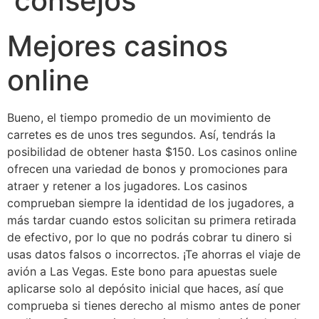
consejos
Mejores casinos
online
Bueno, el tiempo promedio de un movimiento de
carretes es de unos tres segundos. Así, tendrás la
posibilidad de obtener hasta $150. Los casinos online
ofrecen una variedad de bonos y promociones para
atraer y retener a los jugadores. Los casinos
comprueban siempre la identidad de los jugadores, a
más tardar cuando estos solicitan su primera retirada
de efectivo, por lo que no podrás cobrar tu dinero si
usas datos falsos o incorrectos. ¡Te ahorras el viaje de
avión a Las Vegas. Este bono para apuestas suele
aplicarse solo al depósito inicial que haces, así que
comprueba si tienes derecho al mismo antes de poner