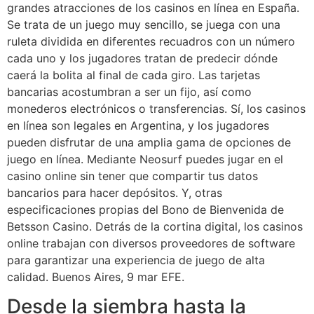
grandes atracciones de los casinos en línea en España.
Se trata de un juego muy sencillo, se juega con una
ruleta dividida en diferentes recuadros con un número
cada uno y los jugadores tratan de predecir dónde
caerá la bolita al final de cada giro. Las tarjetas
bancarias acostumbran a ser un fijo, así como
monederos electrónicos o transferencias. Sí, los casinos
en línea son legales en Argentina, y los jugadores
pueden disfrutar de una amplia gama de opciones de
juego en línea. Mediante Neosurf puedes jugar en el
casino online sin tener que compartir tus datos
bancarios para hacer depósitos. Y, otras
especificaciones propias del Bono de Bienvenida de
Betsson Casino. Detrás de la cortina digital, los casinos
online trabajan con diversos proveedores de software
para garantizar una experiencia de juego de alta
calidad. Buenos Aires, 9 mar EFE.
Desde la siembra hasta la