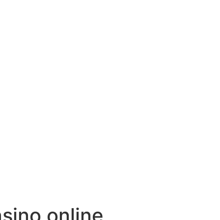
sino online