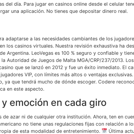
s del día. Para jugar en casinos online desde el celular te
gar una aplicación. No tienes que depositar dinero real.
 adaptarse a las necesidades cambiantes de los jugadore
 en los casinos virtuales. Nuestra revisión exhaustiva ha d
de Argentina. LeoVegas es 100 % seguro y confiable y tien
 la Autoridad de Juegos de Malta MGA/CRP/237/2013. Los 
casino que se lanzó en 2012 y fue un éxito inmediato. El ca
jugadores VIP, con límites más altos o ventajas exclusivas.
rio, ya que tendrá mucho de dónde escoger. Codere reconoc
ca en este aspecto.
 y emoción en cada giro
de azar ni de cualquier otra institución. Ahora, ten en cu
americano no tiene unas regulaciones fijas con relación a l
propia de esta modalidad de entretenimiento.
Última actu