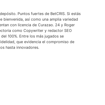
epósito. Puntos fuertes de BetCRIS. Si estás
de bienvenida, así como una amplia variedad
entan con licencia de Curazao. 24 y Roger
yectoria como Copywriter y redactor SEO
 del 100%. Entre los más jugados se
Fidelidad, que evidencia el compromiso de
cos hasta innovadores.