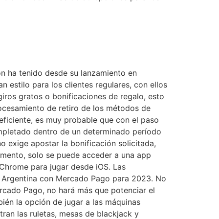
ón ha tenido desde su lanzamiento en
 estilo para los clientes regulares, con ellos
giros gratos o bonificaciones de regalo, esto
ocesamiento de retiro de los métodos de
eficiente, es muy probable que con el paso
ompletado dentro de un determinado período
 exige apostar la bonificación solicitada,
momento, solo se puede acceder a una app
Chrome para jugar desde iOS. Las
 de Argentina con Mercado Pago para 2023. No
ercado Pago, no hará más que potenciar el
bién la opción de jugar a las máquinas
ran las ruletas, mesas de blackjack y