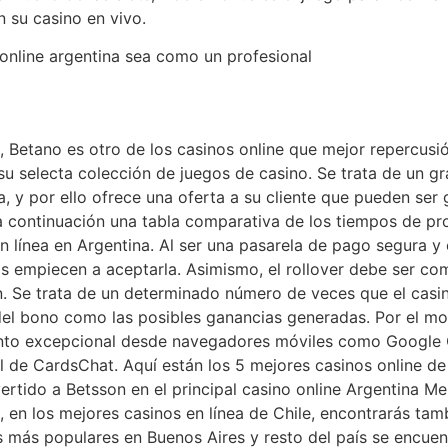
 su casino en vivo.
 Betano es otro de los casinos online que mejor repercusi
u selecta colección de juegos de casino. Se trata de un gran
a, y por ello ofrece una oferta a su cliente que pueden ser 
a continuación una tabla comparativa de los tiempos de pr
 línea en Argentina. Al ser una pasarela de pago segura y 
 empiecen a aceptarla. Asimismo, el rollover debe ser c
n. Se trata de un determinado número de veces que el casino
o del bono como las posibles ganancias generadas. Por el 
iento excepcional desde navegadores móviles como Google 
ial de CardsChat. Aquí están los 5 mejores casinos online
rtido a Betsson en el principal casino online Argentina M
, en los mejores casinos en línea de Chile, encontrarás tam
s más populares en Buenos Aires y resto del país se encuent