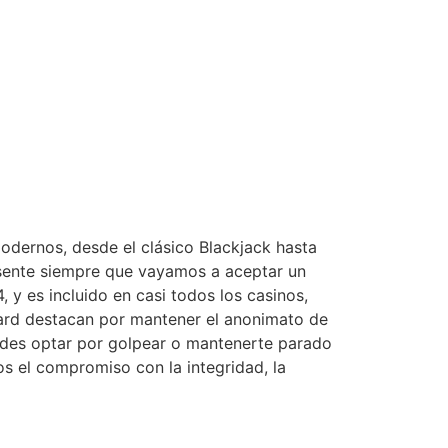
odernos, desde el clásico Blackjack hasta
sente siempre que vayamos a aceptar un
y es incluido en casi todos los casinos,
card destacan por mantener el anonimato de
puedes optar por golpear o mantenerte parado
s el compromiso con la integridad, la