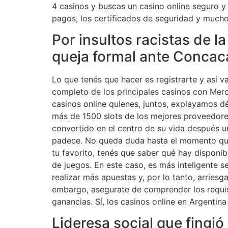
4 casinos y buscas un casino online seguro y 
pagos, los certificados de seguridad y much
Por insultos racistas de l
queja formal ante Concac
Lo que tenés que hacer es registrarte y así v
completo de los principales casinos con Mer
casinos online quienes, juntos, explayamos dé
más de 1500 slots de los mejores proveedores
convertido en el centro de su vida después u
padece. No queda duda hasta el momento que 
tu favorito, tenés que saber qué hay disponib
de juegos. En este caso, es más inteligente s
realizar más apuestas y, por lo tanto, arriesg
embargo, asegurate de comprender los requisi
ganancias. Sí, los casinos online en Argentin
Lideresa social que fingió