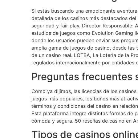
Si estás buscando una emocionante aventura 
detallada de los casinos más destacados del
seguridad y fair play. Director Responsable: 
estudios de juegos como Evolution Gaming lle
donde los usuarios pueden enviar sus pregunt
amplia gama de juegos de casino, desde las t
de un casino real. LOTBA, La Lotería de la Pro
regulados internacionalmente por entidades
Preguntas frecuentes s
Como ya dijimos, las licencias de los casino
juegos más populares, los bonos más atracti
términos y condiciones del casino en relació
Esta plataforma integra distintas formas de 
cómoda y segura. 50 reseñas de casino en Arge
Tipos de casinos onlin