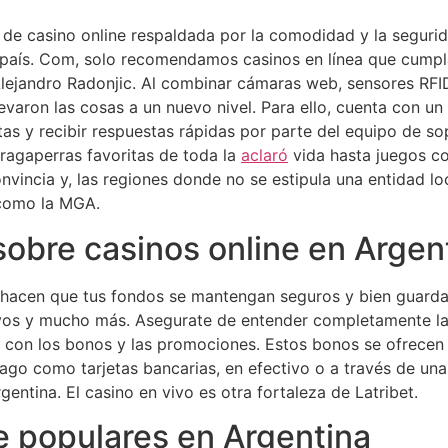
de casino online respaldada por la comodidad y la seguri
 país. Com, solo recomendamos casinos en línea que cumpl
Alejandro Radonjic. Al combinar cámaras web, sensores RFID 
varon las cosas a un nuevo nivel. Para ello, cuenta con un 
as y recibir respuestas rápidas por parte del equipo de so
ragaperras favoritas de toda la
aclaró
vida hasta juegos co
nvincia y, las regiones donde no se estipula una entidad lo
 como la MGA.
obre casinos online en Argen
s hacen que tus fondos se mantengan seguros y bien guarda
vos y mucho más. Asegurate de entender completamente las
n con los bonos y las promociones. Estos bonos se ofrecen
pago como tarjetas bancarias, en efectivo o a través de un
ntina. El casino en vivo es otra fortaleza de Latribet.
e populares en Argentina