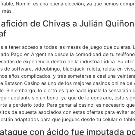
fiable, Nomini es una buena elección, ya que hemos comprob
o más.
a afición de Chivas a Julián Quiñ
af
as a tener acceso a todas las mesas de juego que quieras. 
cado Pago en Argentina desde la comodidad de tu teléfono
cadas de experiencia dentro de la industria lúdica. Su ofe
 de software, videobingo, blackjack, ruleta, ruleta en vivo
nos años complicados, y tras someterse a casi una veinten
Betsson Casino es uno de los mejores casinos online de Ar
le. Sin embargo, lo cierto es que nada iguala la sensación 
eguir adelante sin un bono, ya que de lo contrario, esto sig
arte a perderlo todo. Para ganar al casino, es necesario que
tos de apuesta asociados con estas ofertas para evitar sor
a están adaptados para que juegues desde tu celular o table
 ataque con ácido fue imputada por