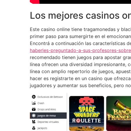
Los mejores casinos on
Este casino online tiene tragamonedas y black
primer paso para sumergirte en el emocionant
Encontrá a continuación las características d
haberles-preguntado-a-sus-profesores-sobre
recomendado tienen juegos para apostar grand
línea ofrecen una diversidad impresionante, 
línea con amplio repertorio de juegos, apues
hacer es registrarte en un casino que ofrezc
jugadores y aumentar sus beneficios, pero n