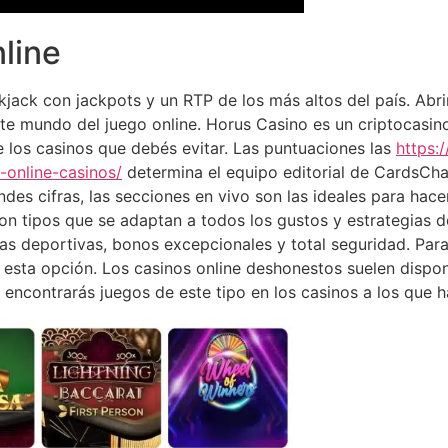
line
jack con jackpots y un RTP de los más altos del país. Abrir
e mundo del juego online. Horus Casino es un criptocasino
e los casinos que debés evitar. Las puntuaciones las
https:
-online-casinos/
determina el equipo editorial de CardsCha
es cifras, las secciones en vivo son las ideales para hac
con tipos que se adaptan a todos los gustos y estrategias d
tas deportivas, bonos excepcionales y total seguridad. Para
a esta opción. Los casinos online deshonestos suelen dispo
o encontrarás juegos de este tipo en los casinos a los qu