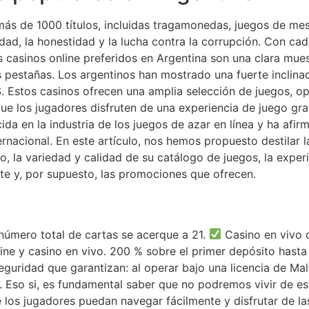
 más de 1000 títulos, incluidas tragamonedas, juegos de me
dad, la honestidad y la lucha contra la corrupción. Con ca
 casinos online preferidos en Argentina son una clara muest
ras pestañas. Los argentinos han mostrado una fuerte inclina
. Estos casinos ofrecen una amplia selección de juegos, opc
 los jugadores disfruten de una experiencia de juego grat
ida en la industria de los juegos de azar en línea y ha af
ternacional. En este artículo, nos hemos propuesto destilar
io, la variedad y calidad de su catálogo de juegos, la expe
ente y, por supuesto, las promociones que ofrecen.
 número total de cartas se acerque a 21.
Casino en vivo 
line y casino en vivo. 200 % sobre el primer depósito hast
guridad que garantizan: al operar bajo una licencia de Mal
Eso si, es fundamental saber que no podremos vivir de est
ue los jugadores puedan navegar fácilmente y disfrutar de l