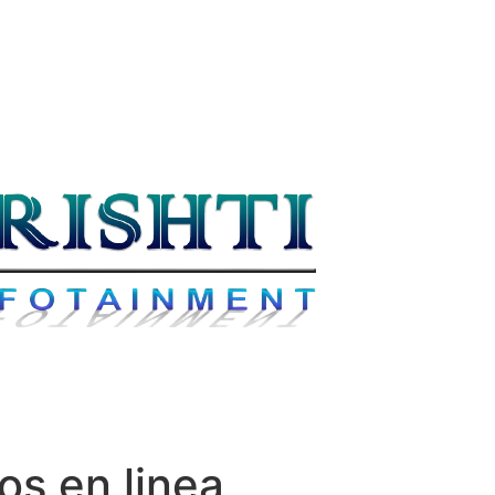
os en linea