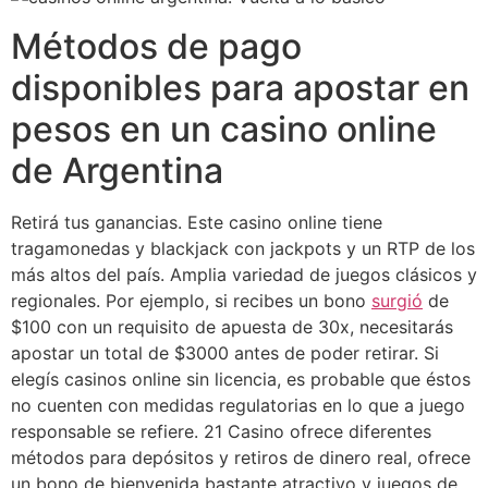
Métodos de pago
disponibles para apostar en
pesos en un casino online
de Argentina
Retirá tus ganancias. Este casino online tiene
tragamonedas y blackjack con jackpots y un RTP de los
más altos del país. Amplia variedad de juegos clásicos y
regionales. Por ejemplo, si recibes un bono
surgió
de
$100 con un requisito de apuesta de 30x, necesitarás
apostar un total de $3000 antes de poder retirar. Si
elegís casinos online sin licencia, es probable que éstos
no cuenten con medidas regulatorias en lo que a juego
responsable se refiere. 21 Casino ofrece diferentes
métodos para depósitos y retiros de dinero real, ofrece
un bono de bienvenida bastante atractivo y juegos de