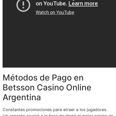
Métodos de Pago en
Betsson Casino Online
Argentina
Constantes promociones para atraer a los jugadores.
Un aspecto crucial a la hora de elegir el mejor casino en