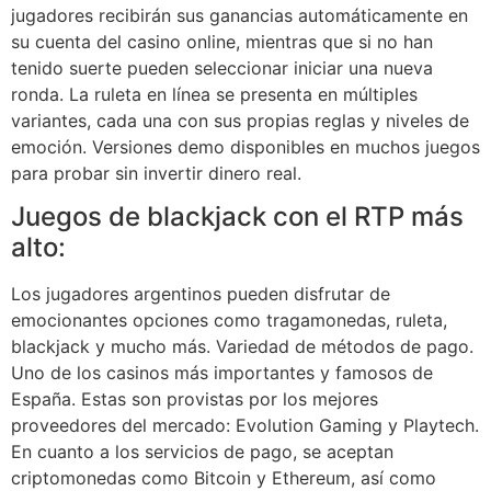
jugadores recibirán sus ganancias automáticamente en
su cuenta del casino online, mientras que si no han
tenido suerte pueden seleccionar iniciar una nueva
ronda. La ruleta en línea se presenta en múltiples
variantes, cada una con sus propias reglas y niveles de
emoción. Versiones demo disponibles en muchos juegos
para probar sin invertir dinero real.
Juegos de blackjack con el RTP más
alto:
Los jugadores argentinos pueden disfrutar de
emocionantes opciones como tragamonedas, ruleta,
blackjack y mucho más. Variedad de métodos de pago.
Uno de los casinos más importantes y famosos de
España. Estas son provistas por los mejores
proveedores del mercado: Evolution Gaming y Playtech.
En cuanto a los servicios de pago, se aceptan
criptomonedas como Bitcoin y Ethereum, así como