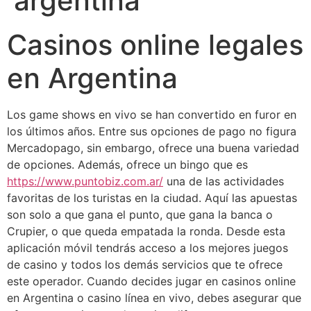
argentina
Casinos online legales
en Argentina
Los game shows en vivo se han convertido en furor en
los últimos años. Entre sus opciones de pago no figura
Mercadopago, sin embargo, ofrece una buena variedad
de opciones. Además, ofrece un bingo que es
https://www.puntobiz.com.ar/
una de las actividades
favoritas de los turistas en la ciudad. Aquí las apuestas
son solo a que gana el punto, que gana la banca o
Crupier, o que queda empatada la ronda. Desde esta
aplicación móvil tendrás acceso a los mejores juegos
de casino y todos los demás servicios que te ofrece
este operador. Cuando decides jugar en casinos online
en Argentina o casino línea en vivo, debes asegurar que