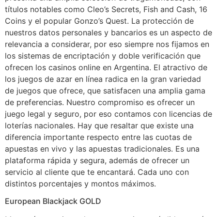
títulos notables como Cleo’s Secrets, Fish and Cash, 16
Coins y el popular Gonzo’s Quest. La protección de
nuestros datos personales y bancarios es un aspecto de
relevancia a considerar, por eso siempre nos fijamos en
los sistemas de encriptación y doble verificación que
ofrecen los casinos online en Argentina. El atractivo de
los juegos de azar en línea radica en la gran variedad
de juegos que ofrece, que satisfacen una amplia gama
de preferencias. Nuestro compromiso es ofrecer un
juego legal y seguro, por eso contamos con licencias de
loterías nacionales. Hay que resaltar que existe una
diferencia importante respecto entre las cuotas de
apuestas en vivo y las apuestas tradicionales. Es una
plataforma rápida y segura, además de ofrecer un
servicio al cliente que te encantará. Cada uno con
distintos porcentajes y montos máximos.
European Blackjack GOLD