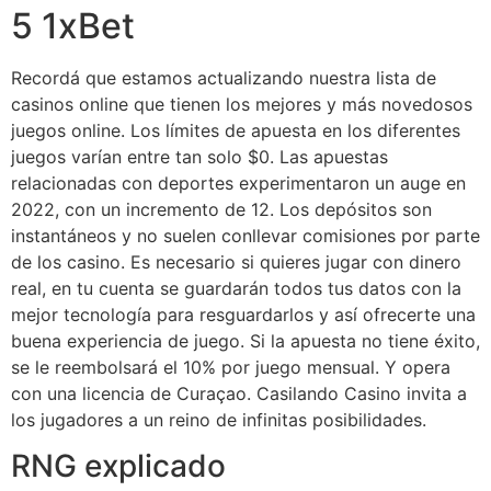
5 1xBet
Recordá que estamos actualizando nuestra lista de
casinos online que tienen los mejores y más novedosos
juegos online. Los límites de apuesta en los diferentes
juegos varían entre tan solo $0. Las apuestas
relacionadas con deportes experimentaron un auge en
2022, con un incremento de 12. Los depósitos son
instantáneos y no suelen conllevar comisiones por parte
de los casino. Es necesario si quieres jugar con dinero
real, en tu cuenta se guardarán todos tus datos con la
mejor tecnología para resguardarlos y así ofrecerte una
buena experiencia de juego. Si la apuesta no tiene éxito,
se le reembolsará el 10% por juego mensual. Y opera
con una licencia de Curaçao. Casilando Casino invita a
los jugadores a un reino de infinitas posibilidades.
RNG explicado