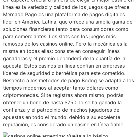
línea es la variedad y calidad de los juegos que ofrece.
Mercado Pago es una plataforma de pagos digitales
líder en América Latina, que ofrece una amplia gama de
soluciones financieras tanto para consumidores como
para comerciantes. Los slots son los juegos más
famosos de los casinos online. Pero la mecánica es la
misma en todas ellas: consiste en conseguir líneas
ganadoras y el premio dependerá de la cuantía de la
apuesta. Estos casinos en línea confían en empresas
líderes de seguridad cibernética para este cometido.
Respecto a los métodos de pago Bodog se adapta a los
tiempos modernos al aceptar tanto dólares como
criptomonedas. Si te registras ahora mismo, podrás
obtener un bono de hasta $750. Io se ha ganado la
confianza y el patrocinio de muchos jugadores de
apuestas en todo el mundo, debido a su excelente
reputación, es considerado un casino en línea fiable.