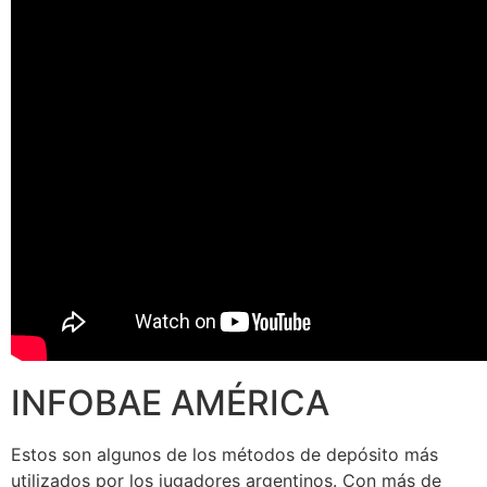
INFOBAE AMÉRICA
Estos son algunos de los métodos de depósito más
utilizados por los jugadores argentinos. Con más de