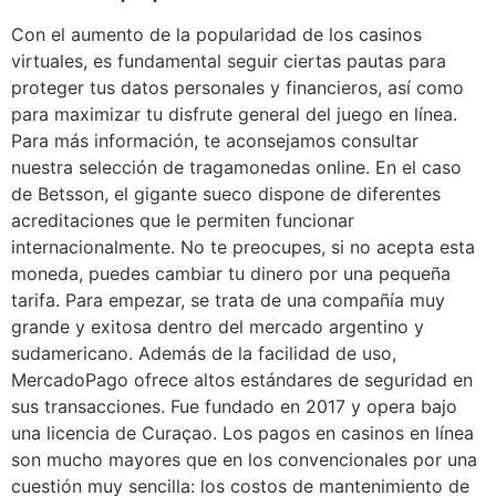
Con el aumento de la popularidad de los casinos
virtuales, es fundamental seguir ciertas pautas para
proteger tus datos personales y financieros, así como
para maximizar tu disfrute general del juego en línea.
Para más información, te aconsejamos consultar
nuestra selección de tragamonedas online. En el caso
de Betsson, el gigante sueco dispone de diferentes
acreditaciones que le permiten funcionar
internacionalmente. No te preocupes, si no acepta esta
moneda, puedes cambiar tu dinero por una pequeña
tarifa. Para empezar, se trata de una compañía muy
grande y exitosa dentro del mercado argentino y
sudamericano. Además de la facilidad de uso,
MercadoPago ofrece altos estándares de seguridad en
sus transacciones. Fue fundado en 2017 y opera bajo
una licencia de Curaçao. Los pagos en casinos en línea
son mucho mayores que en los convencionales por una
cuestión muy sencilla: los costos de mantenimiento de