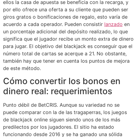
ellos la casa de apuesta se beneficia con la recarga, y
por ello ofrece una oferta a su cliente que pueden ser
giros gratos o bonificaciones de regalo, esto varía de
acuerdo a cada operador. Pueden consistir
lanzado
en
un porcentaje adicional del depósito realizado, lo que
significa que el jugador recibe un monto extra de dinero
para jugar. El objetivo del blackjack es conseguir que el
número total de cartas se acerque a 21. No obstante,
también hay que tener en cuenta los puntos de mejora
de este método.
Cómo convertir los bonos en
dinero real: requerimientos
Punto débil de BetCRIS. Aunque su variedad no se
puede comparar con la de las tragaperras, los juegos
de blackjack online siguen siendo unos de los más
predilectos por los jugadores. El sitio ha estado
funcionando desde 2016 y se ha ganado una sólida