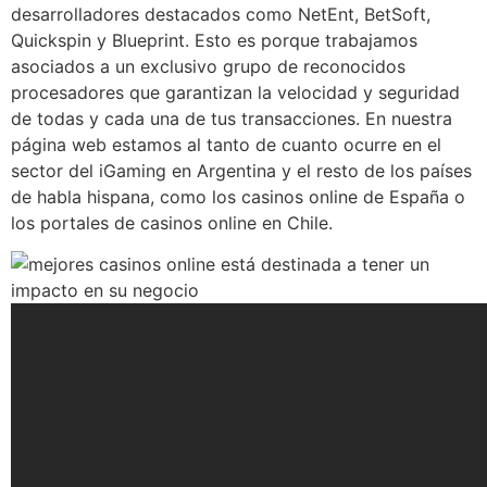
desarrolladores destacados como NetEnt, BetSoft,
Quickspin y Blueprint. Esto es porque trabajamos
asociados a un exclusivo grupo de reconocidos
procesadores que garantizan la velocidad y seguridad
de todas y cada una de tus transacciones. En nuestra
página web estamos al tanto de cuanto ocurre en el
sector del iGaming en Argentina y el resto de los países
de habla hispana, como los casinos online de España o
los portales de casinos online en Chile.