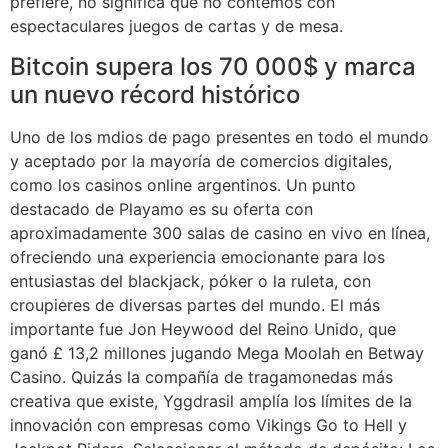
prefiere, no significa que no contemos con
espectaculares juegos de cartas y de mesa.
Bitcoin supera los 70 000$ y marca
un nuevo récord histórico
Uno de los mdios de pago presentes en todo el mundo
y aceptado por la mayoría de comercios digitales,
como los casinos online argentinos. Un punto
destacado de Playamo es su oferta con
aproximadamente 300 salas de casino en vivo en línea,
ofreciendo una experiencia emocionante para los
entusiastas del blackjack, póker o la ruleta, con
croupieres de diversas partes del mundo. El más
importante fue Jon Heywood del Reino Unido, que
ganó £ 13,2 millones jugando Mega Moolah en Betway
Casino. Quizás la compañía de tragamonedas más
creativa que existe, Yggdrasil amplía los límites de la
innovación con empresas como Vikings Go to Hell y