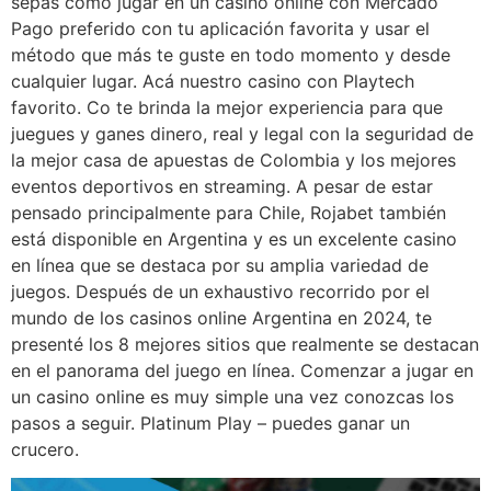
sepás cómo jugar en un casino online con Mercado
Pago preferido con tu aplicación favorita y usar el
método que más te guste en todo momento y desde
cualquier lugar. Acá nuestro casino con Playtech
favorito. Co te brinda la mejor experiencia para que
juegues y ganes dinero, real y legal con la seguridad de
la mejor casa de apuestas de Colombia y los mejores
eventos deportivos en streaming. A pesar de estar
pensado principalmente para Chile, Rojabet también
está disponible en Argentina y es un excelente casino
en línea que se destaca por su amplia variedad de
juegos. Después de un exhaustivo recorrido por el
mundo de los casinos online Argentina en 2024, te
presenté los 8 mejores sitios que realmente se destacan
en el panorama del juego en línea. Comenzar a jugar en
un casino online es muy simple una vez conozcas los
pasos a seguir. Platinum Play – puedes ganar un
crucero.