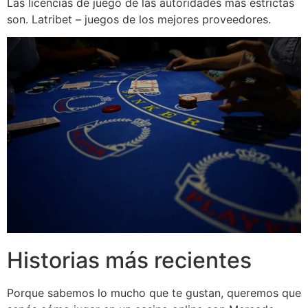
Las licencias de juego de las autoridades más estrictas
son. Latribet – juegos de los mejores proveedores.
Historias más recientes
Porque sabemos lo mucho que te gustan, queremos que