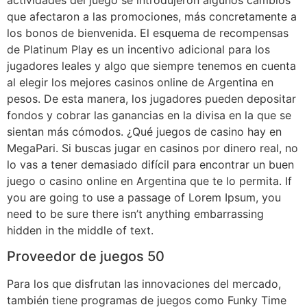
que afectaron a las promociones, más concretamente a
los bonos de bienvenida. El esquema de recompensas
de Platinum Play es un incentivo adicional para los
jugadores leales y algo que siempre tenemos en cuenta
al elegir los mejores casinos online de Argentina en
pesos. De esta manera, los jugadores pueden depositar
fondos y cobrar las ganancias en la divisa en la que se
sientan más cómodos. ¿Qué juegos de casino hay en
MegaPari. Si buscas jugar en casinos por dinero real, no
lo vas a tener demasiado difícil para encontrar un buen
juego o casino online en Argentina que te lo permita. If
you are going to use a passage of Lorem Ipsum, you
need to be sure there isn’t anything embarrassing
hidden in the middle of text.
Proveedor de juegos 50
Para los que disfrutan las innovaciones del mercado,
también tiene programas de juegos como Funky Time