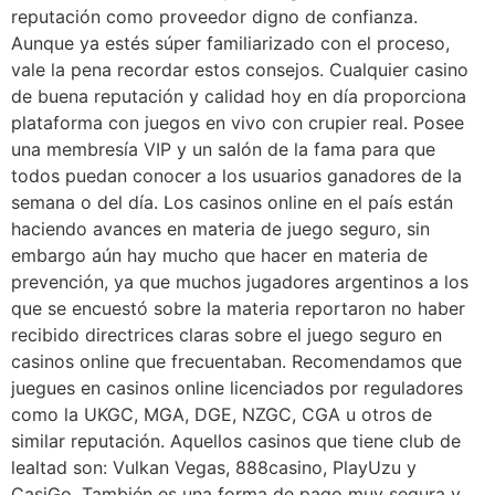
reputación como proveedor digno de confianza.
Aunque ya estés súper familiarizado con el proceso,
vale la pena recordar estos consejos. Cualquier casino
de buena reputación y calidad hoy en día proporciona
plataforma con juegos en vivo con crupier real. Posee
una membresía VIP y un salón de la fama para que
todos puedan conocer a los usuarios ganadores de la
semana o del día. Los casinos online en el país están
haciendo avances en materia de juego seguro, sin
embargo aún hay mucho que hacer en materia de
prevención, ya que muchos jugadores argentinos a los
que se encuestó sobre la materia reportaron no haber
recibido directrices claras sobre el juego seguro en
casinos online que frecuentaban. Recomendamos que
juegues en casinos online licenciados por reguladores
como la UKGC, MGA, DGE, NZGC, CGA u otros de
similar reputación. Aquellos casinos que tiene club de
lealtad son: Vulkan Vegas, 888casino, PlayUzu y
CasiGo. También es una forma de pago muy segura y