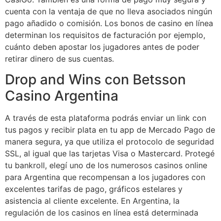
cuenta con la ventaja de que no lleva asociados ningún
pago añadido o comisión. Los bonos de casino en línea
determinan los requisitos de facturación por ejemplo,
cuánto deben apostar los jugadores antes de poder
retirar dinero de sus cuentas.
Drop and Wins con Betsson
Casino Argentina
A través de esta plataforma podrás enviar un link con
tus pagos y recibir plata en tu app de Mercado Pago de
manera segura, ya que utiliza el protocolo de seguridad
SSL, al igual que las tarjetas Visa o Mastercard. Protegé
tu bankroll, elegí uno de los numerosos casinos online
para Argentina que recompensan a los jugadores con
excelentes tarifas de pago, gráficos estelares y
asistencia al cliente excelente. En Argentina, la
regulación de los casinos en línea está determinada