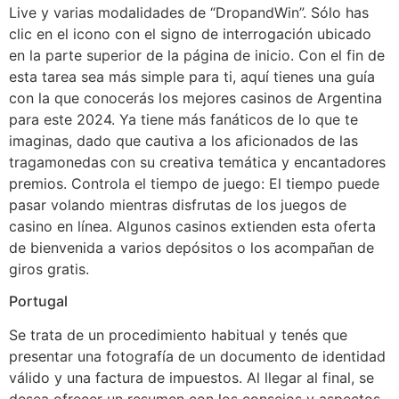
Live y varias modalidades de “DropandWin”. Sólo has
clic en el icono con el signo de interrogación ubicado
en la parte superior de la página de inicio. Con el fin de
esta tarea sea más simple para ti, aquí tienes una guía
con la que conocerás los mejores casinos de Argentina
para este 2024. Ya tiene más fanáticos de lo que te
imaginas, dado que cautiva a los aficionados de las
tragamonedas con su creativa temática y encantadores
premios. Controla el tiempo de juego: El tiempo puede
pasar volando mientras disfrutas de los juegos de
casino en línea. Algunos casinos extienden esta oferta
de bienvenida a varios depósitos o los acompañan de
giros gratis.
Portugal
Se trata de un procedimiento habitual y tenés que
presentar una fotografía de un documento de identidad
válido y una factura de impuestos. Al llegar al final, se
desea ofrecer un resumen con los consejos y aspectos