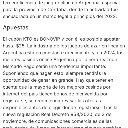
tercera licencia de juego online en Argentina, especial
para la provincia de Córdoba, donde la actividad fue
encuadrada en un marco legal a principios del 2022.
Apuestas
El cupón KTO es BONOVIP y con él es posible apostar
hasta $25. La industria de los juegos de azar en línea en
Argentina está en constante crecimiento y, en 2024, los
mejores casinos online Argentina por dinero real con
Mercado Pago serán una tendencia importante.
Suponiendo que hagan esto, siempre tendrás la
oportunidad de ganar en grande. Hay que tener en
cuenta que la mayoría de los mejores casinos por
internet del país tienen bonos de bienvenida por
registrarse, se recomienda revisar las ofertas
disponibles antes de elegir dónde registrarse. Tras la
nueva regulación Real Decreto 958/2020, de 3 de
noviembre, de comunicaciones comerciales de las
actividades del juego se introdujeron algunos cambios