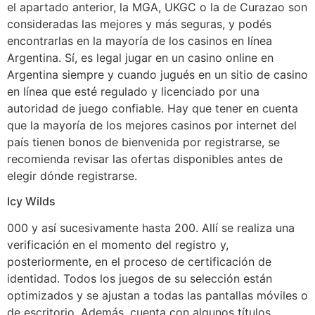
el apartado anterior, la MGA, UKGC o la de Curazao son
consideradas las mejores y más seguras, y podés
encontrarlas en la mayoría de los casinos en línea
Argentina. Sí, es legal jugar en un casino online en
Argentina siempre y cuando jugués en un sitio de casino
en línea que esté regulado y licenciado por una
autoridad de juego confiable. Hay que tener en cuenta
que la mayoría de los mejores casinos por internet del
país tienen bonos de bienvenida por registrarse, se
recomienda revisar las ofertas disponibles antes de
elegir dónde registrarse.
Icy Wilds
000 y así sucesivamente hasta 200. Allí se realiza una
verificación en el momento del registro y,
posteriormente, en el proceso de certificación de
identidad. Todos los juegos de su selección están
optimizados y se ajustan a todas las pantallas móviles o
de escritorio. Además, cuenta con algunos títulos