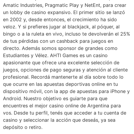
Amatic Industries, Pragmatic Play y NetEnt, para crear
un lobby de casino expansivo. El primer sitio se lanzó
en 2002 y, desde entonces, el crecimiento ha sido
veloz. Y si prefieres jugar al blackjack, al póquer, al
bingo o a la ruleta en vivo, incluso te devolverán el 25%
de tus pérdidas con un cashback para juegos en
directo. Además somos sponsor de grandes como
Estudiantes y Vélez. AHTI Games es un casino
apasionante que ofrece una excelente selección de
juegos, opciones de pago seguras y atención al cliente
profesional. Recordá mantenerte al día sobre todo lo
que ocurre en las apuestas deportivas online en tu
dispositivo móvil, con la app de apuestas para iPhone y
Android. Nuestro objetivo es guiarte para que
encuentres el mejor casino online de Argentina para
vos. Desde tu perfil, tenés que acceder a tu cuenta de
casino y seleccionar la acción que deseás, ya sea
depósito o retiro.