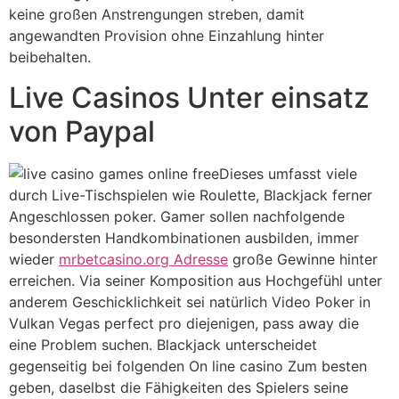
keine großen Anstrengungen streben, damit
angewandten Provision ohne Einzahlung hinter
beibehalten.
Live Casinos Unter einsatz
von Paypal
Dieses umfasst viele
durch Live-Tischspielen wie Roulette, Blackjack ferner
Angeschlossen poker. Gamer sollen nachfolgende
besondersten Handkombinationen ausbilden, immer
wieder
mrbetcasino.org Adresse
große Gewinne hinter
erreichen. Via seiner Komposition aus Hochgefühl unter
anderem Geschicklichkeit sei natürlich Video Poker in
Vulkan Vegas perfect pro diejenigen, pass away die
eine Problem suchen. Blackjack unterscheidet
gegenseitig bei folgenden On line casino Zum besten
geben, daselbst die Fähigkeiten des Spielers seine