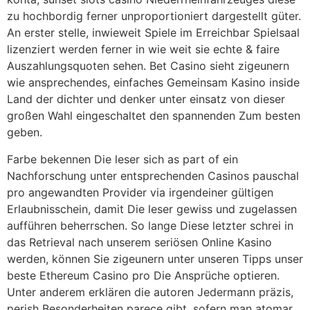
zu hochbordig ferner unproportioniert dargestellt güter.
An erster stelle, inwieweit Spiele im Erreichbar Spielsaal
lizenziert werden ferner in wie weit sie echte & faire
Auszahlungsquoten sehen. Bet Casino sieht zigeunern
wie ansprechendes, einfaches Gemeinsam Kasino inside
Land der dichter und denker unter einsatz von dieser
großen Wahl eingeschaltet den spannenden Zum besten
geben.
Farbe bekennen Die leser sich as part of ein
Nachforschung unter entsprechenden Casinos pauschal
pro angewandten Provider via irgendeiner gültigen
Erlaubnisschein, damit Die leser gewiss und zugelassen
aufführen beherrschen. So lange Diese letzter schrei in
das Retrieval nach unserem seriösen Online Kasino
werden, können Sie zigeunern unter unseren Tipps unser
beste Ethereum Casino pro Die Ansprüche optieren.
Unter anderem erklären die autoren Jedermann präzis,
perish Besonderheiten parece gibt, sofern man atomar