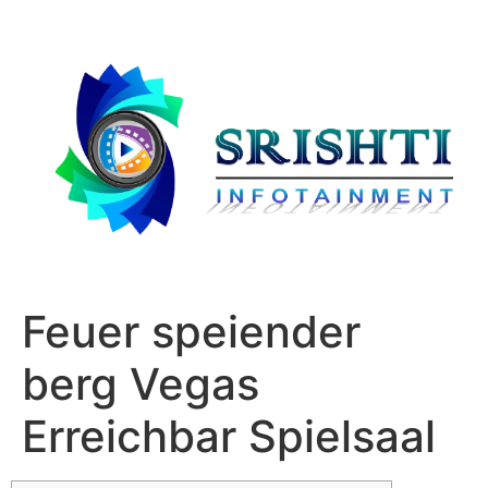
Feuer speiender
berg Vegas
Erreichbar Spielsaal