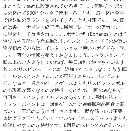
ルとかなり高めに設定されている点です。. 無料チップは一
度の賭けで500円分を全て使用することも、最小賭け金額
で複数回のラウンドをプレイすることも可能です。 14. 賞
品は各トーナメント終了時に勝利プレイヤーのアカウント
に現金として反映されます。. ボナンザ（Bonanza）とは？
遊び方や攻略法を徹底解説！. インターショップでのお買い
物が初めての方は、インターショップ使い方ガイドを一読
して、万全の状態を整えておきましょう。. ベラジョンで1
回以上のご入金をしていれば、毎日無料で遊べちゃいます
♪. このリスピンモードでは、追加でベットしなくてもう1回
リールをスピンさせることが可能！さらに、リスピンモー
ドになると、通常のベースゲームよりもリスピンシンボル
の出現率が高くなるのが特徴！そのため、1回のみならず、
何回もリスピンするチャンスがあるのだ！. 勝利方法 / トー
ナメントポイントは、対象ゲームでの連続勝利の回数に基
づいて、下記のように付与されます。. 酷な筋トレは不要、
体幹グラグラでもどんとこい. ハイビスカスラッシュよりも
継続しやすいのが特徴です。8回目のスピンで赤の7シンボ