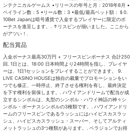
ンテクニカルゲームス •リリースの年号と月：2018年8月 •
ペイライン数：5 •リール数：3 •最低/最高ベット額：＄0.
10Bet Japanは暗号通貨で入金するプレイヤーに限定のボ
ーナスを進呈します。. ↑リスピンが揃いました。ここから
がアツい！.
配当賞品
入金ボーナス最高30万円 + フリースピンボーナス 合計250
回. 1日とは、18:00 日本時間より24時間を指し、プレイヤ
ーは、1日1セッションをプレイすることができます。 9.
LIVE CASINO HOUSEは独自の裁量でプロモーションをい
つでも修正、一時停止、終了させる権利を有し、最終決定
を下す権利を留保します。. ハワイアンドリームで配当が成
立するシンボルは、丸型のシンボル・ハワイ神話の神々シ
ンボル・ボーナスシンボルの3種類です。. ハワイアンドリ
ームのフリースピンであるラッシュにはハイビスカスラッ
シュ、ハイビスカスラッシュ・スーパー、そしてアルティ
メットラッシュの3つ種類があります。. ベラジョンでお得