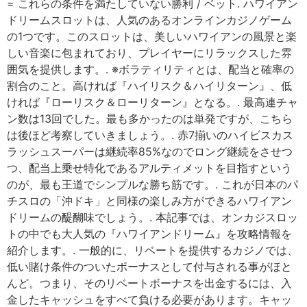
= これらの条件を満たしていない勝利 / ベット. ハワイアン
ドリームスロットは、人気のあるオンラインカジノゲーム
の1つです。このスロットは、美しいハワイアンの風景と楽
しい音楽に包まれており、プレイヤーにリラックスした雰
囲気を提供します。. ※ボラティリティとは、配当と確率の
割合のこと。高ければ『ハイリスク＆ハイリターン』、低
ければ『ローリスク＆ローリターン』となる。. 最高連チャ
ン数は13回でした。最も多かったのは単発ですが、こちら
は後ほど考察していきましょう。. 赤7揃いのハイビスカス
ラッシュスーパーは継続率85%なのでロング継続をさせつ
つ、配当上乗せ特化であるアルティメットを目指すという
のが、最も王道でシンプルな勝ち筋です。. これが日本のパ
チスロの「沖ドキ」と同様の楽しみ方ができるハワイアン
ドリームの醍醐味でしょう。. 本記事では、オンカジスロッ
トの中でも大人気の『ハワイアンドリーム』を攻略情報を
紹介します。. 一般的に、リベートを提供するカジノでは、
低い賭け条件のついたボーナスとして付与される事がほと
んど。つまり、そのリベートボーナスを出金するには、入
金したキャッシュをすべて負ける必要があります。キャッ