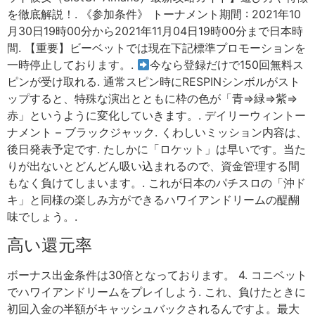
を徹底解説！. 《参加条件》 トーナメント期間 : 2021年10
月30日19時00分から2021年11月04日19時00分まで日本時
間. 【重要】ビーベットでは現在下記標準プロモーションを
一時停止しております。.
今なら登録だけで150回無料ス
ピンが受け取れる. 通常スピン時にRESPINシンボルがスト
ップすると、特殊な演出とともに枠の色が「青⇒緑⇒紫⇒
赤」というように変化していきます。. デイリーウィントー
ナメント – ブラックジャック. くわしいミッション内容は、
後日発表予定です. たしかに「ロケット」は早いです。当た
りが出ないとどんどん吸い込まれるので、資金管理する間
もなく負けてしまいます。. これが日本のパチスロの「沖ド
キ」と同様の楽しみ方ができるハワイアンドリームの醍醐
味でしょう。.
高い還元率
ボーナス出金条件は30倍となっております。 4. コニベット
でハワイアンドリームをプレイしよう. これ、負けたときに
初回入金の半額がキャッシュバックされるんですよ。最大