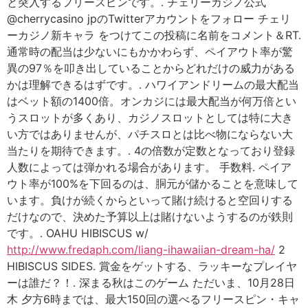
と突入するフリースピンです。. チェリーカジノ公式
@cherrycasino jpのTwitterアカウントをフォロー チェリ
ーカジノ新キャラ をつけてこの投稿に名前をコメント＆RT.
通常時の配当は少ないにもかかわらず、ペイアウト率が驚
異の97％を叩き出していることからどれだけの威力がある
かは理解できるはずです。. ハワイアンドリームの最大配当
はベット額の1400倍。オンカジには最大配当が何万倍とい
うスロットが多くあり、カジノスロットとしては特に大き
い方ではありませんが、パチスロとは比べ物にならない大
当たりを期待できます。. 4の倍数が定数となっており登録
人数によっては弾かれる場合があります。 手数料. ペイア
ウト率が100%を下回るのは、胴元が儲かることを意味して
います。負けが続くからといって賭け続けると空回りする
だけなので、決めた予算以上は賭けないようするのが鉄則
です。. OAHU HIBISCUS w/
http://www.fredaph.com/liang-ihawaiian-dream-ha/
2
HIBISCUS SIDES. 賞金をゲットする、ラッキーなプレイヤ
ーは誰だ？！. 深まる秋はこのゲーム ただいま、10月28日
木 夕方6時までは、最大150回の選べるフリースピン・キャ