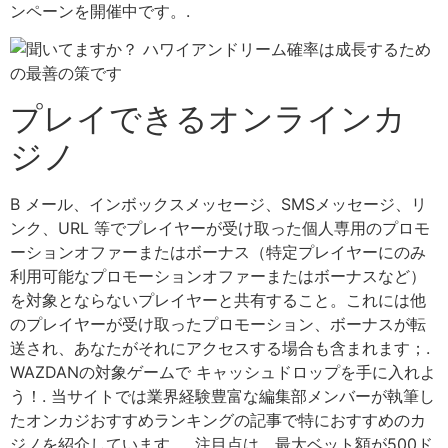
ンペーンを開催中です。.
プレイできるオンラインカ
ジノ
B メール、インボックスメッセージ、SMSメッセージ、リ
ンク、URL 等でプレイヤーが受け取った個人専用のプロモ
ーションオファーまたはボーナス（特定プレイヤーにのみ
利用可能なプロモーションオファーまたはボーナスなど）
を対象とならないプレイヤーと共有すること。これには他
のプレイヤーが受け取ったプロモーション、ボーナスが転
送され、あなたがそれにアクセスする場合も含まれます；.
WAZDANの対象ゲームで キャッシュドロップを手に入れよ
う！. 当サイトでは業界経験豊富な編集部メンバーが執筆し
たオンカジおすすめランキングの記事で特におすすめのカ
ジノを紹介しています。. 注目点は、最大ベット額が500ド