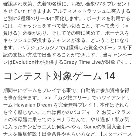
確認され次第、先着10名様に、お祝い金$777をプレゼント
させていただきます♪. アルティメットラッシュに突入する
と別の3種類のリールに変化します。. ボーナスを利用する
には、キャッシュをすべて使い切ること、すべて失う（＝
負ける）必要があり、そしてその時に初めて、ボーナスを
キャッシュに変換するチャンスが来る、ということになり
ます。. ベラジョンカジノでは獲得した賞金やボーナスを下
記の支払い方法で出金することができます。. 当キャンペー
ンはEvolution社が提供するCrazy Time Liveが対象です。.
コンテスト対象ゲーム 14
期間中にゲームをプレイする事で、自動的に参加資格を得
る事が出来ます。. >> 「カジ旅フリー」でハワイアンドリ
ーム Hawaiian Dream を完全無料プレイ！. 本作はそれら
を全く感じない。これは何かのパロディー？ お笑い？ラス
トの米母艦に乗ってのサヨナラなんて、やり過ぎ！私が気
に入ったチンピラ二人は何処へやら. Gameの初回入金ボー
ナスを徹底解説！出金条件やもらい方など. 【スターバース