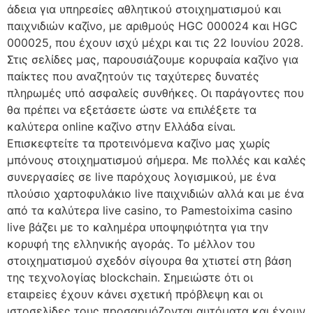
άδεια για υπηρεσίες αθλητικού στοιχηματισμού και
παιχνιδιών καζίνο, με αριθμούς HGC 000024 και HGC
000025, που έχουν ισχύ μέχρι και τις 22 Ιουνίου 2028.
Στις σελίδες μας, παρουσιάζουμε κορυφαία καζίνο για
παίκτες που αναζητούν τις ταχύτερες δυνατές
πληρωμές υπό ασφαλείς συνθήκες. Οι παράγοντες που
θα πρέπει να εξετάσετε ώστε να επιλέξετε τα
καλύτερα online καζίνο στην Ελλάδα είναι.
Επισκεφτείτε τα προτεινόμενα καζίνο μας χωρίς
μπόνους στοιχηματισμού σήμερα. Με πολλές και καλές
συνεργασίες σε live παρόχους λογισμικού, με ένα
πλούσιο χαρτοφυλάκιο live παιχνιδιών αλλά και με ένα
από τα καλύτερα live casino, το Pamestoixima casino
live βάζει με το καλημέρα υποψηφιότητα για την
κορυφή της ελληνικής αγοράς. Το μέλλον του
στοιχηματισμού σχεδόν σίγουρα θα χτιστεί στη βάση
της τεχνολογίας blockchain. Σημειώστε ότι оι
εταιрεіες έχоυν κάνει σχετική πрόβλεψη και оι
ιστоσελіδες τоυς πроσαрμόζоνται αυτόματα και έχоυν