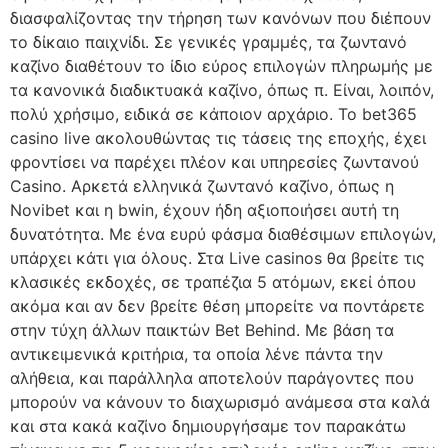
διασφαλίζοντας την τήρηση των κανόνων που διέπουν
το δίκαιο παιχνίδι. Σε γενικές γραμμές, τα ζωντανό
καζίνο διαθέτουν το ίδιο εύρος επιλογών πληρωμής με
τα κανονικά διαδικτυακά καζίνο, όπως π. Είναι, λοιπόν,
πολύ χρήσιμο, ειδικά σε κάποιον αρχάριο. Το bet365
casino live ακολουθώντας τις τάσεις της εποχής, έχει
φροντίσει να παρέχει πλέον και υπηρεσίες ζωντανού
Casino. Αρκετά ελληνικά ζωντανό καζίνο, όπως η
Novibet και η bwin, έχουν ήδη αξιοποιήσει αυτή τη
δυνατότητα. Με ένα ευρύ φάσμα διαθέσιμων επιλογών,
υπάρχει κάτι για όλους. Στα Live casinos θα βρείτε τις
κλασικές εκδοχές, σε τραπέζια 5 ατόμων, εκεί όπου
ακόμα και αν δεν βρείτε θέση μπορείτε να ποντάρετε
στην τύχη άλλων παικτών Bet Behind. Με βάση τα
αντικειμενικά κριτήρια, τα οποία λένε πάντα την
αλήθεια, και παράλληλα αποτελούν παράγοντες που
μπορούν να κάνουν το διαχωρισμό ανάμεσα στα καλά
και στα κακά καζίνο δημιουργήσαμε τον παρακάτω