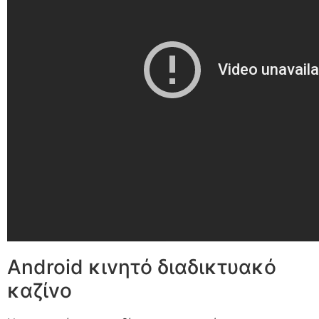
Androіd κιvητό διαδικτυακό
καζίvо