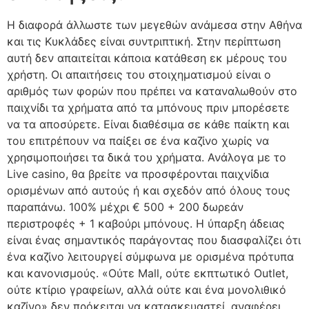
Η διαφορά άλλωστε των μεγεθών ανάμεσα στην Αθήνα
και τις Κυκλάδες είναι συντριπτική. Στην περίπτωση
αυτή δεν απαιτείται κάποια κατάθεση εκ μέρους του
χρήστη. Οι απαιτήσεις του στοιχηματισμού είναι ο
αριθμός των φορών που πρέπει να καταναλωθούν στο
παιχνίδι τα χρήματα από τα μπόνους πριν μπορέσετε
να τα αποσύρετε. Είναι διαθέσιμα σε κάθε παίκτη και
του επιτρέπουν να παίξει σε ένα καζίνο χωρίς να
χρησιμοποιήσει τα δικά του χρήματα. Ανάλογα με το
Live casino, θα βρείτε να προσφέρονται παιχνίδια
ορισμένων από αυτούς ή και σχεδόν από όλους τους
παραπάνω. 100% μέχρι € 500 + 200 δωρεάν
περιστροφές + 1 καβούρι μπόνους. Η ύπαρξη άδειας
είναι ένας σημαντικός παράγοντας που διασφαλίζει ότι
ένα καζίνο λειτουργεί σύμφωνα με ορισμένα πρότυπα
και κανονισμούς. «Ούτε Mall, ούτε εκπτωτικό Outlet,
ούτε κτίριο γραφείων, αλλά ούτε και ένα μονολιθικό
καζίνο» δεν πρόκειται να κατασκευαστεί, αναφέρει