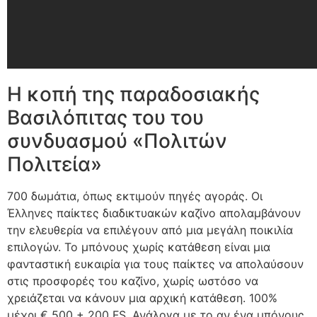
Η κοπή της παραδοσιακής
Βασιλόπιτας του του
συνδυασμού «Πολιτών
Πολιτεία»
700 δωμάτια, όπως εκτιμούν πηγές αγοράς. Οι
Έλληνες παίκτες διαδικτυακών καζίνο απολαμβάνουν
την ελευθερία να επιλέγουν από μια μεγάλη ποικιλία
επιλογών. Το μπόνους χωρίς κατάθεση είναι μια
φανταστική ευκαιρία για τους παίκτες να απολαύσουν
στις προσφορές του καζίνο, χωρίς ωστόσο να
χρειάζεται να κάνουν μια αρχική κατάθεση. 100%
μέχρι € 500 + 200 FS. Ανάλογα με το αν ένα μπόνους