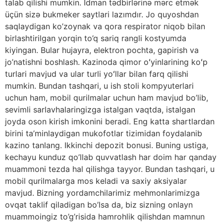
talab qilishi mumkin. İdman tədbirlərinə mərc etmək
üçün sizə bukmeker saytlari lazımdır. Jo quyoshdan
saqlaydigan ko’zoynak va qora respirator niqob bilan
birlashtirilgan yorqin to’q sariq rangli kostyumda
kiyingan. Bular hujayra, elektron pochta, gapirish va
jo’natishni boshlash. Kazinoda qimor oʻyinlarining koʻp
turlari mavjud va ular turli yoʻllar bilan farq qilishi
mumkin. Bundan tashqari, u ish stoli kompyuterlari
uchun ham, mobil qurilmalar uchun ham mavjud bo’lib,
sevimli sarlavhalaringizga istalgan vaqtda, istalgan
joyda oson kirish imkonini beradi. Eng katta shartlardan
birini ta’minlaydigan mukofotlar tizimidan foydalanib
kazino tanlang. Ikkinchi depozit bonusi. Buning ustiga,
kechayu kunduz qo’llab quvvatlash har doim har qanday
muammoni tezda hal qilishga tayyor. Bundan tashqari, u
mobil qurilmalarga mos keladi va saxiy aksiyalar
mavjud. Bizning yordamchilarimiz mehmonlarimizga
ovqat taklif qiladigan bo’lsa da, biz sizning onlayn
muammoingiz to’g’risida hamrohlik qilishdan mamnun