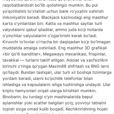
raqobatbardosh bo’lib qolishingiz mumkin. Bu pul
yo’qotilishini to’xtatish uchun bank ro’yxatini oshirish
imkoniyatini beradi. Blackjack kazinodagi eng mashhur
karta o’yinlaridan biri. Katta va mashhur saytlar turli
valyutalarni qabul qiladilar, ammo juda ko’p hollarda
o’yinchilar valyutalarini o’zgartirishi kerak bo’ladi.
Kiruvchi to’lovlar o’rtacha bir daqiqadan ko’p bo’lmagan
muddatda amalga oshiriladi. Eng mashhur 3D grafikali
«bir qo’lli banditlar», Megaways mexanikasi, frispinlar,
tavakkal — turlarni taklif etilgan. Adolat va xavfsizlikni
birinchi o’ringa qo’ygan Maxim88 shifrlash va RNG larni
qo’llaydi. Bundan tashqari, ular turli xil boshqa tizimlarga
yordam beradi, ularni ko’pchilik telefonlar bilan
ishlashga va kapsulalarni ishga tushirishga undaydi. Ular
kripto hamyonlari orqali ularga kirishlari mumkin.
Binobarin, bu turdagi o’yin mashinalarida bepul
aylanishlar yoki scatter belgilari yo’q; yovvoyi tabiatni
topish sizga omad kulib boqadi. Kechiktirishning hojati