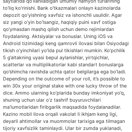
saytlarida qo’llaniladigan umumiy hamyon turlarining
to’liq ko’rinishi. Bank o’tkazmalari onlayn kazinolarda
depozit qo’yishning xavfsiz va ishonchli usulidir. Agar
siz yangi o’yin bo’lsangiz, haqiqiy pulni xavf ostiga
qo’ymasdan mashq qilish uchun demo rejimlardan
foydalaning. Aktsiyalar va bonuslar. Uning iOS va
Android tizimidagi keng qamrovli ilovasi bilan Osiyodagi
tikish o’yinchilari yo’lda pul tikishlari mumkin. Ko’pchilik
5 g’altakning uyasi bepul aylanishlar, yirtqichlar,
scatterlar va multiplikatorlar kabi standart bonuslarga
qo’shimcha ravishda uchta qator belgilarga ega bo’ladi.
Depending on the outcome of your roll, it’s possible to
win 30x your original stake with one lucky throw of the
dice. Ammo ularning ko’plarida bunday imkoniyat yo’q,
shuning uchun ular o’z tashrif buyuruvchilari
ma’lumotlaridan firibgarlik maqsadida foydalanadilar.
Kazino mobil ilova orqali vakolat li ikhjam keng ligi,
deyarli ahtimollar va muommolar tarixiga ega tilmagan
tijoriy xavfsizlik taminlaydi. Ular bir zumda yuklanadi,