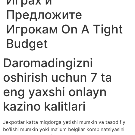
Играх и
Предложите
Игрокам On A Tight
Budget
Daromadingizni
oshirish uchun 7 ta
eng yaxshi onlayn
kazino kalitlari
Jekpotlar katta miqdorga yetishi mumkin va tasodifiy
bo’lishi mumkin yoki ma’lum belgilar kombinatsiyasini