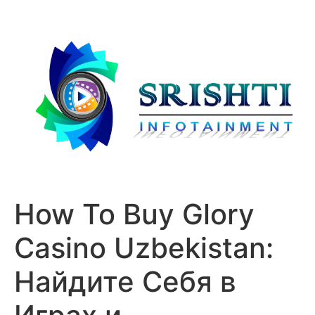
How To Buy Glory
Casino Uzbekistan:
Найдите Себя в