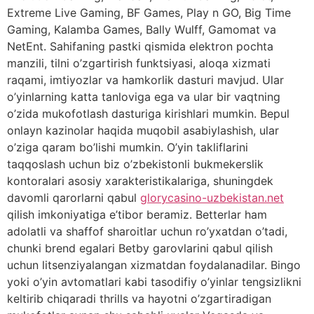
Extreme Live Gaming, BF Games, Play n GO, Big Time
Gaming, Kalamba Games, Bally Wulff, Gamomat va
NetEnt. Sahifaning pastki qismida elektron pochta
manzili, tilni o’zgartirish funktsiyasi, aloqa xizmati
raqami, imtiyozlar va hamkorlik dasturi mavjud. Ular
o’yinlarning katta tanloviga ega va ular bir vaqtning
o’zida mukofotlash dasturiga kirishlari mumkin. Bepul
onlayn kazinolar haqida muqobil asabiylashish, ular
o’ziga qaram bo’lishi mumkin. O’yin takliflarini
taqqoslash uchun biz o’zbekistonli bukmekerslik
kontoralari asosiy xarakteristikalariga, shuningdek
davomli qarorlarni qabul
glorycasino-uzbekistan.net
qilish imkoniyatiga e’tibor beramiz. Betterlar ham
adolatli va shaffof sharoitlar uchun ro’yxatdan o’tadi,
chunki brend egalari Betby garovlarini qabul qilish
uchun litsenziyalangan xizmatdan foydalanadilar. Bingo
yoki o’yin avtomatlari kabi tasodifiy o’yinlar tengsizlikni
keltirib chiqaradi thrills va hayotni o’zgartiradigan