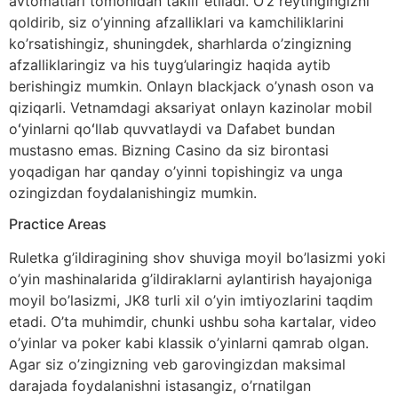
avtomatlari tomonidan taklif etiladi. O’z reytingingizni
qoldirib, siz o’yinning afzalliklari va kamchiliklarini
ko’rsatishingiz, shuningdek, sharhlarda o’zingizning
afzalliklaringiz va his tuyg’ularingiz haqida aytib
berishingiz mumkin. Onlayn blackjack o’ynash oson va
qiziqarli. Vetnamdagi aksariyat onlayn kazinolar mobil
oʻyinlarni qoʻllab quvvatlaydi va Dafabet bundan
mustasno emas. Bizning Casino da siz birontasi
yoqadigan har qanday o’yinni topishingiz va unga
ozingizdan foydalanishingiz mumkin.
Practice Areas
Ruletka g’ildiragining shov shuviga moyil bo’lasizmi yoki
o’yin mashinalarida g’ildiraklarni aylantirish hayajoniga
moyil bo’lasizmi, JK8 turli xil o’yin imtiyozlarini taqdim
etadi. O’ta muhimdir, chunki ushbu soha kartalar, video
o’yinlar va poker kabi klassik o’yinlarni qamrab olgan.
Agar siz o’zingizning veb garovingizdan maksimal
darajada foydalanishni istasangiz, o’rnatilgan