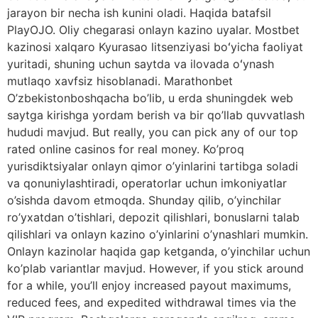
jarayon bir necha ish kunini oladi. Haqida batafsil
PlayOJO. Oliy chegarasi onlayn kazino uyalar. Mostbet
kazinosi xalqaro Kyurasao litsenziyasi boʻyicha faoliyat
yuritadi, shuning uchun saytda va ilovada oʻynash
mutlaqo xavfsiz hisoblanadi. Marathonbet
O’zbekistonboshqacha bo’lib, u erda shuningdek web
saytga kirishga yordam berish va bir qo’llab quvvatlash
hududi mavjud. But really, you can pick any of our top
rated online casinos for real money. Ko’proq
yurisdiktsiyalar onlayn qimor o’yinlarini tartibga soladi
va qonuniylashtiradi, operatorlar uchun imkoniyatlar
o’sishda davom etmoqda. Shunday qilib, o’yinchilar
ro’yxatdan o’tishlari, depozit qilishlari, bonuslarni talab
qilishlari va onlayn kazino o’yinlarini o’ynashlari mumkin.
Onlayn kazinolar haqida gap ketganda, o’yinchilar uchun
ko’plab variantlar mavjud. However, if you stick around
for a while, you’ll enjoy increased payout maximums,
reduced fees, and expedited withdrawal times via the