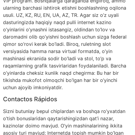
VIP program. Boshqalarga qaraganda engilroq, ammo
ularning barchasi ishtirok etishni boshlashning oqilona
usuli. UZ, KZ, RU, EN, UA, AZ, TR. Agar siz o’z uyali
dasturingizda haqiqiy naqd pulli internet kazino
o’yinlarini o’ynashni istasangiz, oldindan to’lov va
daromadni olib qo’yishni boshlash uchun sizga federal
qimor so’rovi kerak bo’ladi. Biroq, ruletning slot
versiyasida hamma narsa virtual formatda, o’yin
mashinasi ekranida sodir bo’ladi va stol, to’p va
raqamlarning grafik tasvirlaridan foydalaniladi. Barcha
o’yinlarda cheksiz kunlik naqd chegirma: Bu har bir
tikishda mukofot olmoqchi bo’lgan har bir o’yinchi
uchun ajoyib imkoniyatdir.
Contactos Rápidos
Sizni butunlay bepul chiplardan va boshqa ro’yxatdan
o’tish bonuslaridan qaytarishingizdan qat’i nazar,
kazinolar doimo mavjud. O’yin mashinalarining ikkita
asosiy turi mavjud: Internetda topish mumkin bo’lgan