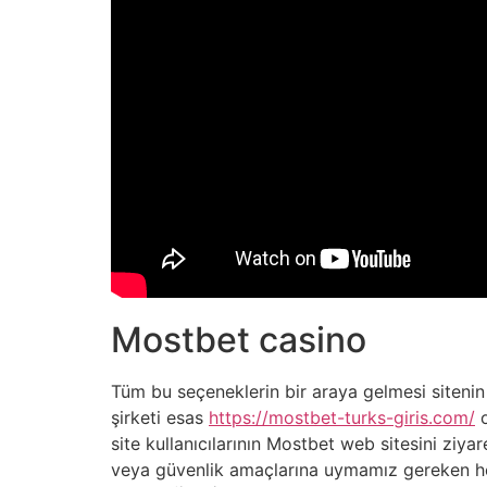
Mostbet casino
Tüm bu seçeneklerin bir araya gelmesi sitenin 
şirketi esas
https://mostbet-turks-giris.com/
o
site kullanıcılarının Mostbet web sitesini ziy
veya güvenlik amaçlarına uymamız gereken he