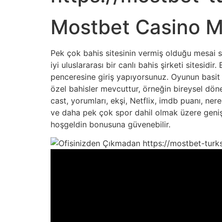
Mostbet Casino Mo
Pek çok bahis sitesinin vermiş olduğu mesai sa
iyi uluslararası bir canlı bahis şirketi sitesi
penceresine giriş yapıyorsunuz. Oyunun basit 
özel bahisler mevcuttur, örneğin bireysel döne
cast, yorumları, ekşi, Netflix, imdb puanı, ne
ve daha pek çok spor dahil olmak üzere geniş 
hoşgeldin bonusuna güvenebilir.