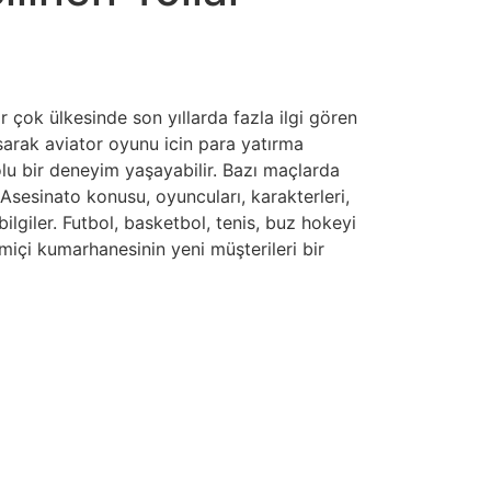
 çok ülkesinde son yıllarda fazla ilgi gören
basarak aviator oyunu icin para yatırma
lu bir deneyim yaşayabilir. Bazı maçlarda
Asesinato konusu, oyuncuları, karakterleri,
ilgiler. Futbol, basketbol, tenis, buz hokeyi
miçi kumarhanesinin yeni müşterileri bir