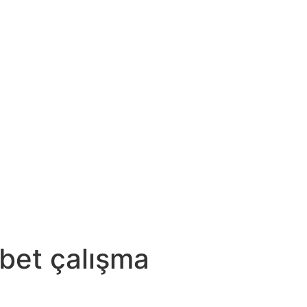
bet çalışma