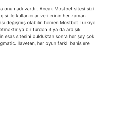
a onun adı vardır. Ancak Mostbet sitesi sizi
si ile kullanıcılar verilerinin her zaman
ı değişmiş olabilir, hemen Mostbet Türkiye
etmektir ya bir türden 3 ya da ardışık
in esas sitesini bulduktan sonra her şey çok
atic. İlaveten, her oyun farklı bahislere