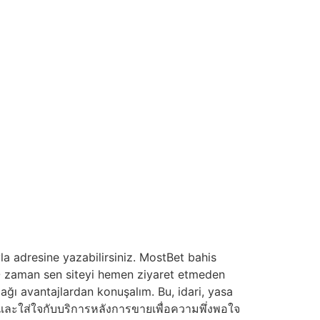
la adresine yazabilirsiniz. MostBet bahis
 O zaman sen siteyi hemen ziyaret etmeden
ağı avantajlardan konuşalım. Bu, idari, yasa
ละใส่ใจกับบริการหลังการขายเพื่อความพึ่งพอใจ