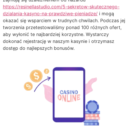
https://resinellastudio.com/5-sekretow-skutecznego-
dzialania-kasyno-na-prawdziwe-pieniadze/
i mogą
okazać się wsparciem w trudnych chwilach. Podczas jej
tworzenia przetestowaliśmy ponad 100 różnych ofert,
aby wyłonić te najbardziej korzystne. Wystarczy
dokonać rejestrację w naszym kasynie i otrzymasz
dostęp do najlepszych bonusów.