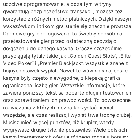
uczciwe oprogramowanie, a poza tym witryny
gwarantują bezpieczeństwo transakcji, możesz też
korzystać z różnych metod płatniczych. Dzięki naszym
wskazówkom i trikom gra stanie się znacznie prostsza.
Darmowe gry bez logowania to świetny sposób na
przetestowanie gier przed ostateczną decyzją o
dołączeniu do danego kasyna. Graczy szczególnie
przyciągają tytuły takie jak „Golden Quest Slots”, „Elite
Video Poker” i „Premier Blackjack”, wszystkie znane z
hojnych stawek wypłat. Nawet te wówczas najlepsze
kasyna były często niewygodne, z kiepską grafiką i
ograniczoną liczbą gier. Wszystkie informacje, które
zawiera poniższy tekst są poparte długim testowaniem
oraz sprawdzaniem ich prawdziwości. To powszechne
rozwiązania z których można korzystać niemal
wszędzie, ale czas realizacji wypłat trwa trochę dłużej.
Musisz mieć więcej punktów, niż krupier, wtedy
wygrywasz drugie tyle, ile postawiłeś. Wiele polskich
kasyn internetowych oferuje różnego rodzaju bonusy,