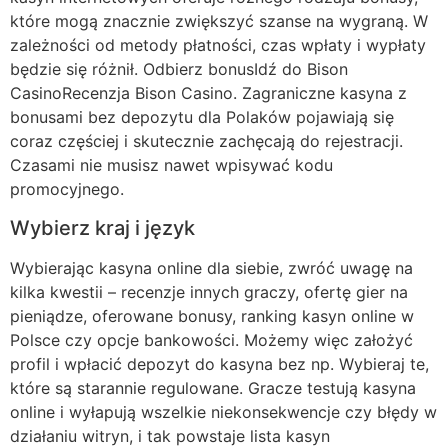
które mogą znacznie zwiększyć szanse na wygraną. W
zależności od metody płatności, czas wpłaty i wypłaty
będzie się różnił. Odbierz bonusIdź do Bison
CasinoRecenzja Bison Casino. Zagraniczne kasyna z
bonusami bez depozytu dla Polaków pojawiają się
coraz częściej i skutecznie zachęcają do rejestracji.
Czasami nie musisz nawet wpisywać kodu
promocyjnego.
Wybierz kraj i język
Wybierając kasyna online dla siebie, zwróć uwagę na
kilka kwestii – recenzje innych graczy, ofertę gier na
pieniądze, oferowane bonusy, ranking kasyn online w
Polsce czy opcje bankowości. Możemy więc założyć
profil i wpłacić depozyt do kasyna bez np. Wybieraj te,
które są starannie regulowane. Gracze testują kasyna
online i wyłapują wszelkie niekonsekwencje czy błędy w
działaniu witryn, i tak powstaje lista kasyn