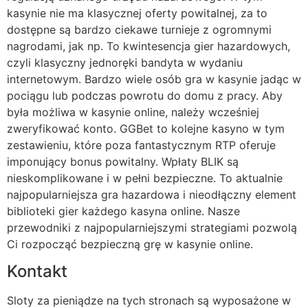
kasynie nie ma klasycznej oferty powitalnej, za to
dostępne są bardzo ciekawe turnieje z ogromnymi
nagrodami, jak np. To kwintesencja gier hazardowych,
czyli klasyczny jednoręki bandyta w wydaniu
internetowym. Bardzo wiele osób gra w kasynie jadąc w
pociągu lub podczas powrotu do domu z pracy. Aby
była możliwa w kasynie online, należy wcześniej
zweryfikować konto. GGBet to kolejne kasyno w tym
zestawieniu, które poza fantastycznym RTP oferuje
imponujący bonus powitalny. Wpłaty BLIK są
nieskomplikowane i w pełni bezpieczne. To aktualnie
najpopularniejsza gra hazardowa i nieodłączny element
biblioteki gier każdego kasyna online. Nasze
przewodniki z najpopularniejszymi strategiami pozwolą
Ci rozpocząć bezpieczną grę w kasynie online.
Kontakt
Sloty za pieniądze na tych stronach są wyposażone w