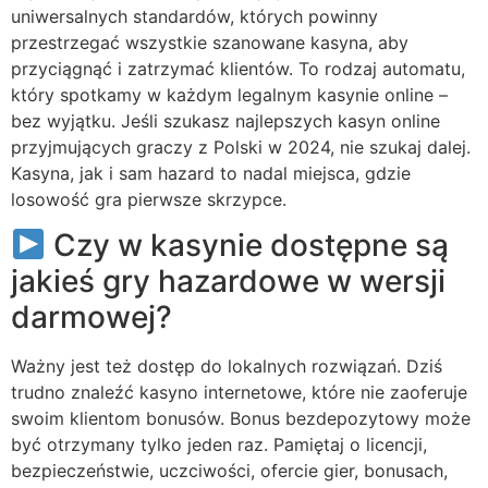
uniwersalnych standardów, których powinny
przestrzegać wszystkie szanowane kasyna, aby
przyciągnąć i zatrzymać klientów. To rodzaj automatu,
który spotkamy w każdym legalnym kasynie online –
bez wyjątku. Jeśli szukasz najlepszych kasyn online
przyjmujących graczy z Polski w 2024, nie szukaj dalej.
Kasyna, jak i sam hazard to nadal miejsca, gdzie
losowość gra pierwsze skrzypce.
Czy w kasynie dostępne są
jakieś gry hazardowe w wersji
darmowej?
Ważny jest też dostęp do lokalnych rozwiązań. Dziś
trudno znaleźć kasyno internetowe, które nie zaoferuje
swoim klientom bonusów. Bonus bezdepozytowy może
być otrzymany tylko jeden raz. Pamiętaj o licencji,
bezpieczeństwie, uczciwości, ofercie gier, bonusach,