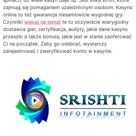
zajmują się pomaganiem uzależnionym osobom. Kasyno
online to też gwarancja niesamowicie wygodnej gry.
Czynniki
więcej na temat
te to oczywiście wiarygodny
dostawca gier, certyfikacja, audyty, jakie dane kasyno
przeszło a także bonusy, jakie jest w stanie zaoferować
Ci na początek. Żeby go odebrać, wystarczy
zarejestrować i zweryfikować konto w kasynie.