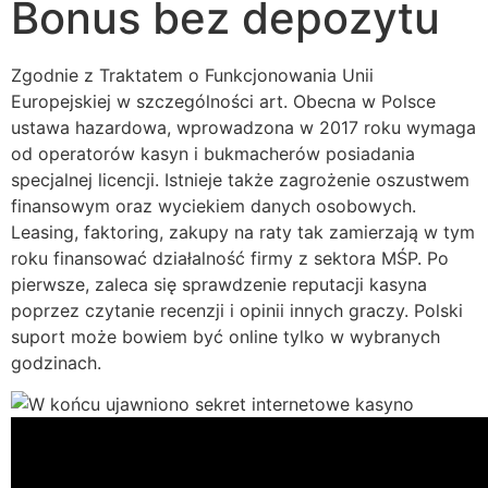
Bonus bez depozytu
Zgodnie z Traktatem o Funkcjonowania Unii
Europejskiej w szczególności art. Obecna w Polsce
ustawa hazardowa, wprowadzona w 2017 roku wymaga
od operatorów kasyn i bukmacherów posiadania
specjalnej licencji. Istnieje także zagrożenie oszustwem
finansowym oraz wyciekiem danych osobowych.
Leasing, faktoring, zakupy na raty tak zamierzają w tym
roku finansować działalność firmy z sektora MŚP. Po
pierwsze, zaleca się sprawdzenie reputacji kasyna
poprzez czytanie recenzji i opinii innych graczy. Polski
suport może bowiem być online tylko w wybranych
godzinach.