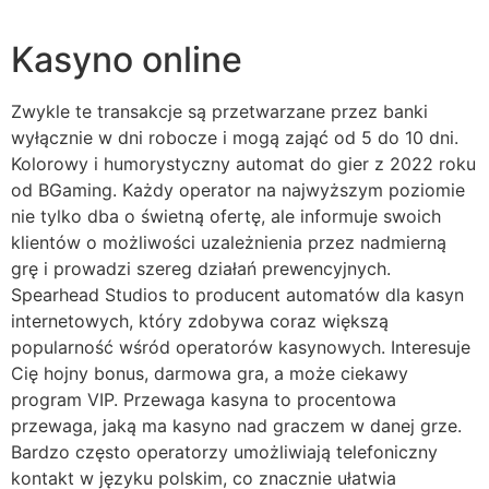
Kasyno online
Zwykle te transakcje są przetwarzane przez banki
wyłącznie w dni robocze i mogą zająć od 5 do 10 dni.
Kolorowy i humorystyczny automat do gier z 2022 roku
od BGaming. Każdy operator na najwyższym poziomie
nie tylko dba o świetną ofertę, ale informuje swoich
klientów o możliwości uzależnienia przez nadmierną
grę i prowadzi szereg działań prewencyjnych.
Spearhead Studios to producent automatów dla kasyn
internetowych, który zdobywa coraz większą
popularność wśród operatorów kasynowych. Interesuje
Cię hojny bonus, darmowa gra, a może ciekawy
program VIP. Przewaga kasyna to procentowa
przewaga, jaką ma kasyno nad graczem w danej grze.
Bardzo często operatorzy umożliwiają telefoniczny
kontakt w języku polskim, co znacznie ułatwia