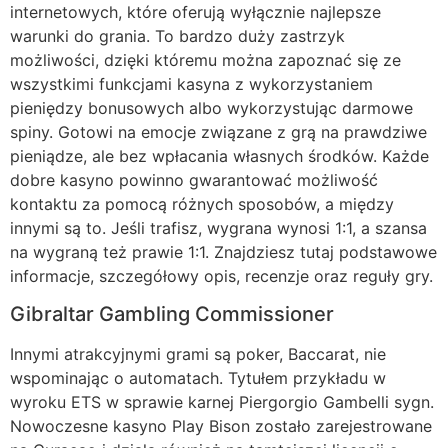
internetowych, które oferują wyłącznie najlepsze
warunki do grania. To bardzo duży zastrzyk
możliwości, dzięki któremu można zapoznać się ze
wszystkimi funkcjami kasyna z wykorzystaniem
pieniędzy bonusowych albo wykorzystując darmowe
spiny. Gotowi na emocje związane z grą na prawdziwe
pieniądze, ale bez wpłacania własnych środków. Każde
dobre kasyno powinno gwarantować możliwość
kontaktu za pomocą różnych sposobów, a między
innymi są to. Jeśli trafisz, wygrana wynosi 1:1, a szansa
na wygraną też prawie 1:1. Znajdziesz tutaj podstawowe
informacje, szczegółowy opis, recenzje oraz reguły gry.
Gibraltar Gambling Commissioner
Innymi atrakcyjnymi grami są poker, Baccarat, nie
wspominając o automatach. Tytułem przykładu w
wyroku ETS w sprawie karnej Piergorgio Gambelli sygn.
Nowoczesne kasyno Play Bison zostało zarejestrowane