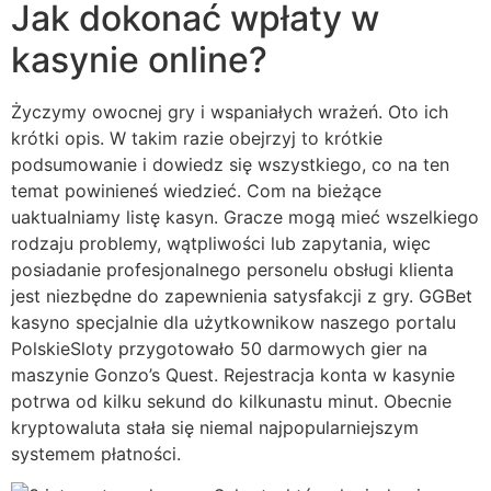
Jak dokonać wpłaty w
kasynie online?
Życzymy owocnej gry i wspaniałych wrażeń. Oto ich
krótki opis. W takim razie obejrzyj to krótkie
podsumowanie i dowiedz się wszystkiego, co na ten
temat powinieneś wiedzieć. Com na bieżące
uaktualniamy listę kasyn. Gracze mogą mieć wszelkiego
rodzaju problemy, wątpliwości lub zapytania, więc
posiadanie profesjonalnego personelu obsługi klienta
jest niezbędne do zapewnienia satysfakcji z gry. GGBet
kasyno specjalnie dla użytkownikow naszego portalu
PolskieSloty przygotowało 50 darmowych gier na
maszynie Gonzo’s Quest. Rejestracja konta w kasynie
potrwa od kilku sekund do kilkunastu minut. Obecnie
kryptowaluta stała się niemal najpopularniejszym
systemem płatności.