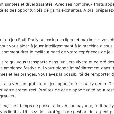
ont simples et divertissantes. Avec ses nombreux fruits appé
 et des opportunités de gains excitantes. Alors, préparez-v
t du jeu Fruit Party au casino en ligne et maximiser vos ch
pour vous aider à jouer intelligemment à la machine à sous
comment tirer le meilleur parti de votre expérience de jeu d
aire qui vous transporte dans l’univers vivant et coloré des
ne ambiance festive qui vous plonge immédiatement dans l’a
pommes et les oranges, vous avez la possibilité de remporter 
à la version gratuite du jeu, appelée fruit party demo. Ce
uer votre argent réel. Profitez de cette opportunité pour te
ratuits.
 jeu, il est temps de passer à la version payante, fruit par
vos limites. Utilisez des stratégies de gestion de l’argent 