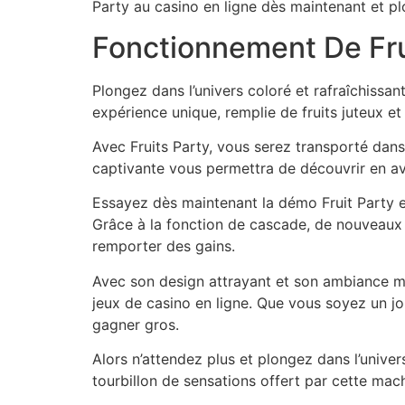
Party au casino en ligne dès maintenant et pl
Fonctionnement De Fru
Plongez dans l’univers coloré et rafraîchissan
expérience unique, remplie de fruits juteux et
Avec Fruits Party, vous serez transporté dans
captivante vous permettra de découvrir en ava
Essayez dès maintenant la démo Fruit Party et
Grâce à la fonction de cascade, de nouveaux 
remporter des gains.
Avec son design attrayant et son ambiance mu
jeux de casino en ligne. Que vous soyez un jo
gagner gros.
Alors n’attendez plus et plongez dans l’unive
tourbillon de sensations offert par cette mach