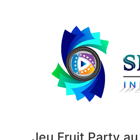
Jeu Fruit Party au