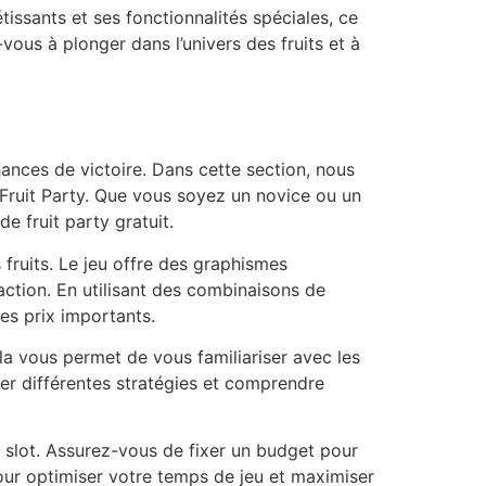
tissants et ses fonctionnalités spéciales, ce
ous à plonger dans l’univers des fruits et à
ances de victoire. Dans cette section, nous
 Fruit Party. Que vous soyez un novice ou un
e fruit party gratuit.
 fruits. Le jeu offre des graphismes
ction. En utilisant des combinaisons de
des prix importants.
la vous permet de vous familiariser avec les
ster différentes stratégies et comprendre
ty slot. Assurez-vous de fixer un budget pour
pour optimiser votre temps de jeu et maximiser