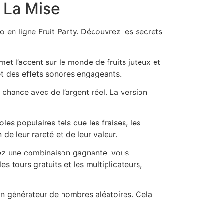
x La Mise
no en ligne Fruit Party. Découvrez les secrets
met l’accent sur le monde de fruits juteux et
et des effets sonores engageants.
 chance avec de l’argent réel. La version
es populaires tels que les fraises, les
de leur rareté et de leur valeur.
tenez une combinaison gagnante, vous
 tours gratuits et les multiplicateurs,
 un générateur de nombres aléatoires. Cela