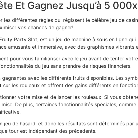
 Fête Et Gagnez Jusqu’à 5 000
 les différentes règles qui régissent le célèbre jeu de casi
ximiser vos chances de gagner!
uity Party Slot, est un jeu de machine à sous en ligne qui 
ence amusante et immersive, avec des graphismes vibrants 
nt pour vous familiariser avec le jeu avant de tenter votre
onctionnalités du jeu sans prendre de risques financiers.
gagnantes avec les différents fruits disponibles. Les symbol
sur les rouleaux et offrent des gains différents en fonction 
lectionner votre mise et de lancer les rouleaux. Si vous ob
se. De plus, certaines fonctionnalités spéciales, comme les
ficative.
 un jeu de hasard, et donc les résultats sont déterminés par
chaque tour est indépendant des précédents.