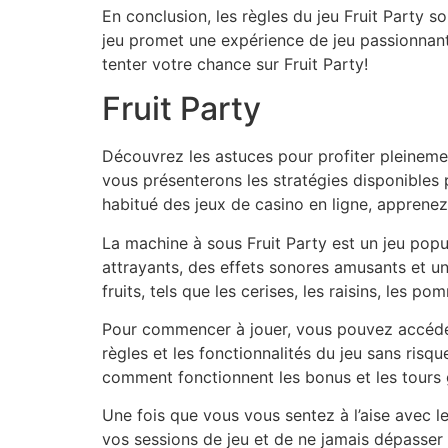
En conclusion, les règles du jeu Fruit Party s
jeu promet une expérience de jeu passionnante
tenter votre chance sur Fruit Party!
Fruit Party
Découvrez les astuces pour profiter pleinemen
vous présenterons les stratégies disponibles 
habitué des jeux de casino en ligne, apprenez 
La machine à sous Fruit Party est un jeu popul
attrayants, des effets sonores amusants et u
fruits, tels que les cerises, les raisins, les 
Pour commencer à jouer, vous pouvez accéder 
règles et les fonctionnalités du jeu sans risq
comment fonctionnent les bonus et les tours g
Une fois que vous vous sentez à l’aise avec le
vos sessions de jeu et de ne jamais dépasser 