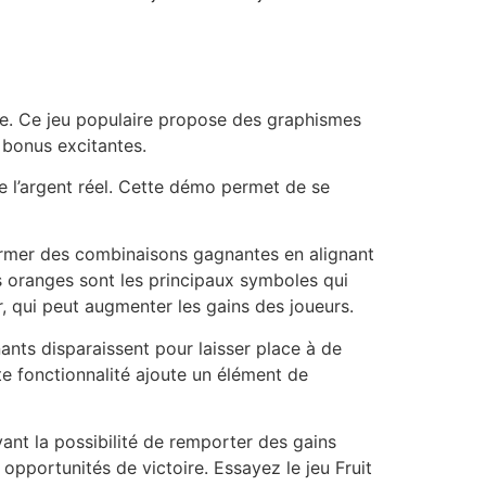
ante. Ce jeu populaire propose des graphismes
 bonus excitantes.
e l’argent réel. Cette démo permet de se
 former des combinaisons gagnantes en alignant
les oranges sont les principaux symboles qui
r, qui peut augmenter les gains des joueurs.
ants disparaissent pour laisser place à de
 fonctionnalité ajoute un élément de
ayant la possibilité de remporter des gains
pportunités de victoire. Essayez le jeu Fruit