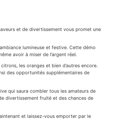
de saveurs et de divertissement vous promet une
e ambiance lumineuse et festive. Cette démo
ême avoir à miser de l’argent réel.
citrons, les oranges et bien d’autres encore.
insi des opportunités supplémentaires de
sive qui saura combler tous les amateurs de
de divertissement fruité et des chances de
aintenant et laissez-vous emporter par le