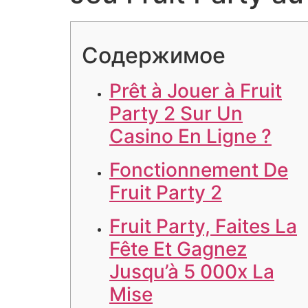
Содержимое
Prêt à Jouer à Fruit
Party 2 Sur Un
Casino En Ligne ?
Fonctionnement De
Fruit Party 2
Fruit Party, Faites La
Fête Et Gagnez
Jusqu’à 5 000x La
Mise