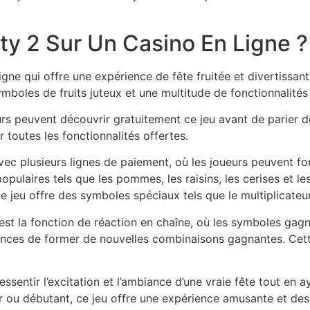
rty 2 Sur Un Casino En Ligne ?
ligne qui offre une expérience de fête fruitée et divertiss
boles de fruits juteux et une multitude de fonctionnalités
urs peuvent découvrir gratuitement ce jeu avant de parier d
r toutes les fonctionnalités offertes.
 avec plusieurs lignes de paiement, où les joueurs peuvent
populaires tels que les pommes, les raisins, les cerises et 
e jeu offre des symboles spéciaux tels que le multiplicateu
 est la fonction de réaction en chaîne, où les symboles gagn
nces de former de nouvelles combinaisons gagnantes. Cette
essentir l’excitation et l’ambiance d’une vraie fête tout en 
 ou débutant, ce jeu offre une expérience amusante et des o