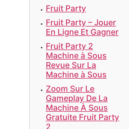
Fruit Party
Fruit Party – Jouer
En Ligne Et Gagner
Fruit Party 2
Machine à Sous
Revue Sur La
Machine à Sous
Zoom Sur Le
Gameplay De La
Machine À Sous
Gratuite Fruit Party
2