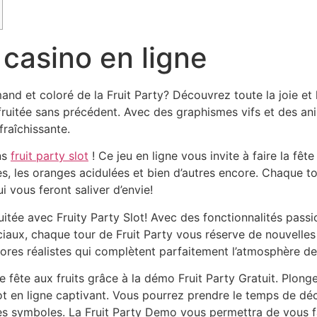
 casino en ligne
nd et coloré de la Fruit Party? Découvrez toute la joie et 
fruitée sans précédent. Avec des graphismes vifs et des ani
fraîchissante.
ns
fruit party slot
! Ce jeu en ligne vous invite à faire la fêt
es, les oranges acidulées et bien d’autres encore. Chaque 
 vous feront saliver d’envie!
tée avec Fruity Party Slot! Avec des fonctionnalités passio
iaux, chaque tour de Fruit Party vous réserve de nouvelles
ores réalistes qui complètent parfaitement l’atmosphère de c
 fête aux fruits grâce à la démo Fruit Party Gratuit. Plong
t en ligne captivant. Vous pourrez prendre le temps de décou
es symboles. La Fruit Party Demo vous permettra de vous fa