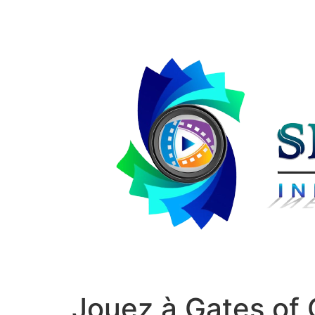
Jouez à Gates of 