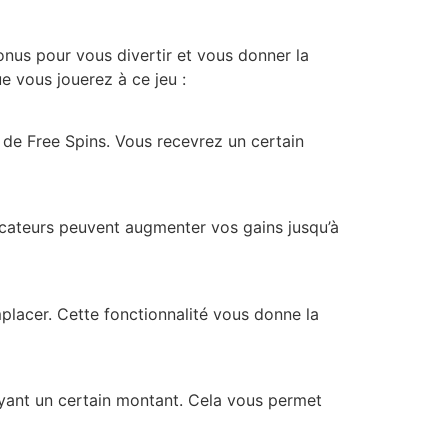
nus pour vous divertir et vous donner la
e vous jouerez à ce jeu :
 de Free Spins. Vous recevrez un certain
icateurs peuvent augmenter vos gains jusqu’à
lacer. Cette fonctionnalité vous donne la
payant un certain montant. Cela vous permet