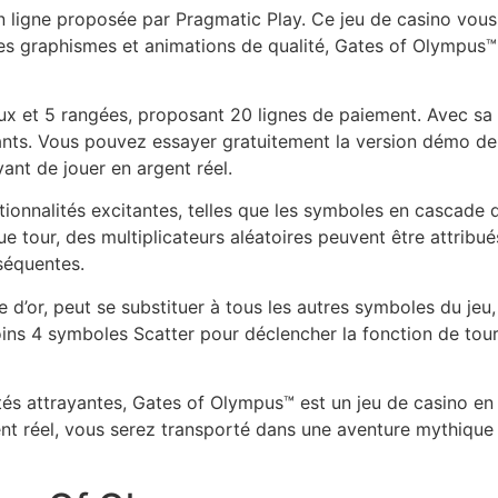
 ligne proposée par Pragmatic Play. Ce jeu de casino vou
es graphismes et animations de qualité, Gates of Olympus™ 
ux et 5 rangées, proposant 20 lignes de paiement. Avec sa v
ants. Vous pouvez essayer gratuitement la version démo de
vant de jouer en argent réel.
ionnalités excitantes, telles que les symboles en cascade
 tour, des multiplicateurs aléatoires peuvent être attribués 
séquentes.
d’or, peut se substituer à tous les autres symboles du jeu,
ns 4 symboles Scatter pour déclencher la fonction de tours 
lités attrayantes, Gates of Olympus™ est un jeu de casino en 
nt réel, vous serez transporté dans une aventure mythique