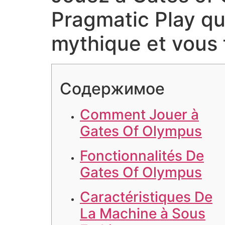
Pragmatic Play qu
mythique et vous 
Содержимое
Comment Jouer à
Gates Of Olympus
Fonctionnalités De
Gates Of Olympus
Caractéristiques De
La Machine à Sous