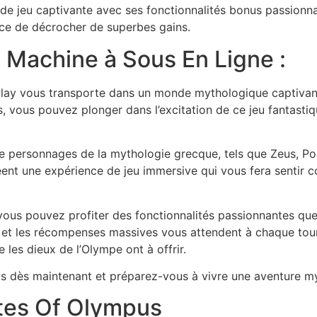
e jeu captivante avec ses fonctionnalités bonus passionna
nce de décrocher de superbes gains.
 Machine à Sous En Ligne :
lay vous transporte dans un monde mythologique captivant
 vous pouvez plonger dans l’excitation de ce jeu fantastiq
e personnages de la mythologie grecque, tels que Zeus, Po
ent une expérience de jeu immersive qui vous fera sentir 
ous pouvez profiter des fonctionnalités passionnantes que 
its et les récompenses massives vous attendent à chaque tou
 les dieux de l’Olympe ont à offrir.
s dès maintenant et préparez-vous à vivre une aventure m
tes Of Olympus