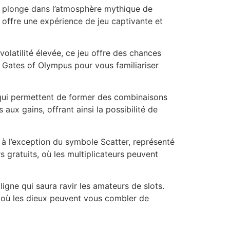
s plonge dans l’atmosphère mythique de
offre une expérience de jeu captivante et
olatilité élevée, ce jeu offre des chances
 Gates of Olympus pour vous familiariser
 qui permettent de former des combinaisons
aux gains, offrant ainsi la possibilité de
 à l’exception du symbole Scatter, représenté
gratuits, où les multiplicateurs peuvent
ligne qui saura ravir les amateurs de slots.
 où les dieux peuvent vous combler de