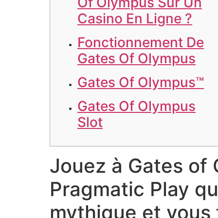
Of Olympus Sur Un
Casino En Ligne ?
Fonctionnement De
Gates Of Olympus
Gates Of Olympus™
Gates Of Olympus
Slot
Jouez à Gates of 
Pragmatic Play qu
mythique et vous 