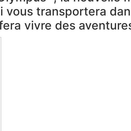
i vous transportera dan
fera vivre des aventures