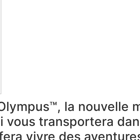
Olympus™, la nouvelle 
i vous transportera dan
fera vivre des aventures