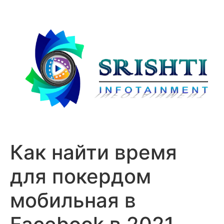
Как найти время
для покердом
мобильная в