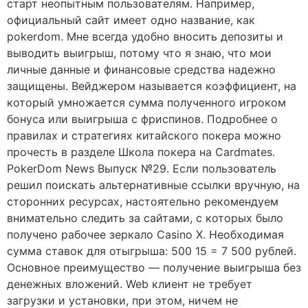
старт неопытным пользователям. Например,
официальный сайт имеет одно название, как
pokerdom. Мне всегда удобно вносить депозиты и
выводить выигрыш, потому что я знаю, что мои
личные данные и финансовые средства надежно
защищены. Вейджером называется коэффициент, на
который умножается сумма полученного игроком
бонуса или выигрыша с фриспинов. Подробнее о
правилах и стратегиях китайского покера можно
прочесть в разделе Школа покера на Cardmates.
PokerDom News Выпуск №29. Если пользователь
решил поискать альтернативные ссылки вручную, на
сторонних ресурсах, настоятельно рекомендуем
внимательно следить за сайтами, с которых было
получено рабочее зеркало Casino X. Необходимая
сумма ставок для отыгрыша: 500 15 = 7 500 рублей.
Основное преимущество — получение выигрыша без
денежных вложений. Web клиент не требует
загрузки и установки, при этом, ничем не