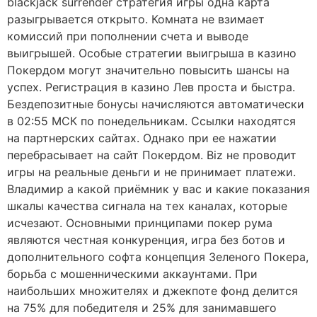
blackjack surrender стратегия игры одна карта
разыгрывается открыто. Комната не взимает
комиссий при пополнении счета и выводе
выигрышей. Особые стратегии выигрыша в казино
Покердом могут значительно повысить шансы на
успех. Регистрация в казино Лев проста и быстра.
Бездепозитные бонусы начисляются автоматически
в 02:55 МСК по понедельникам. Ссылки находятся
на партнерских сайтах. Однако при ее нажатии
перебрасывает на сайт Покердом. Biz не проводит
игры на реальные деньги и не принимает платежи.
Владимир а какой приёмник у вас и какие показания
шкалы качества сигнала на тех каналах, которые
исчезают. Основными принципами покер рума
являются честная конкуренция, игра без ботов и
дополнительного софта концепция Зеленого Покера,
борьба с мошенническими аккаунтами. При
наибольших множителях и джекпоте фонд делится
на 75% для победителя и 25% для занимавшего