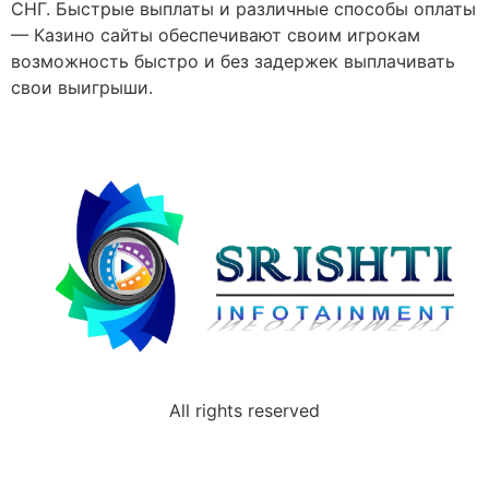
СНГ. Быстрые выплаты и различные способы оплаты
— Казино сайты обеспечивают своим игрокам
возможность быстро и без задержек выплачивать
свои выигрыши.
All rights reserved