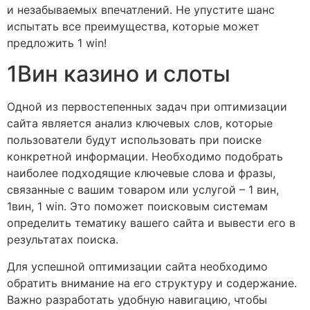
и незабываемых впечатлений. Не упустите шанс
испытать все преимущества, которые может
предложить 1 win!
1Вин казино и слоты
Одной из первостепенных задач при оптимизации
сайта является анализ ключевых слов, которые
пользователи будут использовать при поиске
конкретной информации. Необходимо подобрать
наиболее подходящие ключевые слова и фразы,
связанные с вашим товаром или услугой – 1 вин,
1вин, 1 win. Это поможет поисковым системам
определить тематику вашего сайта и вывести его в
результатах поиска.
Для успешной оптимизации сайта необходимо
обратить внимание на его структуру и содержание.
Важно разработать удобную навигацию, чтобы