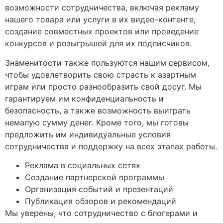
возможности сотрудничества, включая рекламу
нашего товара или услуги в их видео-контенте,
создание совместных проектов или проведение
конкурсов и розыгрышей для их подписчиков.
Знаменитости также пользуются нашим сервисом,
чтобы удовлетворить свою страсть к азартным
играм или просто разнообразить свой досуг. Мы
гарантируем им конфиденциальность и
безопасность, а также возможность выиграть
немалую сумму денег. Кроме того, мы готовы
предложить им индивидуальные условия
сотрудничества и поддержку на всех этапах работы.
Реклама в социальных сетях
Создание партнерской программы
Организация событий и презентаций
Публикация обзоров и рекомендаций
Мы уверены, что сотрудничество с блогерами и