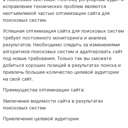
исправление технических проблем являются
неотъемлемой частью оптимизации сайта для
поисковых систем.
Успешная оптимизация сайта для поисковых систем
требует постоянного мониторинга и анализа
результатов. Необходимо следить за изменениями
алгоритмов поисковых систем и адаптировать сайт
под новые требования. Только так вы сможете
добиться хороших позиций в результатах поиска и
привлечь большее количество целевой аудитории
на свой сайт.
Преимущества оптимизации сайта:
Увеличение видимости сайта в результатах
поисковых систем
Привлечение целевой аудитории