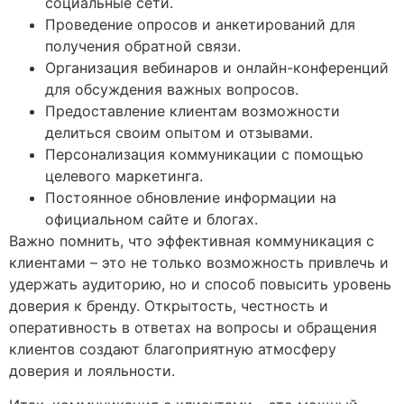
социальные сети.
Проведение опросов и анкетирований для
получения обратной связи.
Организация вебинаров и онлайн-конференций
для обсуждения важных вопросов.
Предоставление клиентам возможности
делиться своим опытом и отзывами.
Персонализация коммуникации с помощью
целевого маркетинга.
Постоянное обновление информации на
официальном сайте и блогах.
Важно помнить, что эффективная коммуникация с
клиентами – это не только возможность привлечь и
удержать аудиторию, но и способ повысить уровень
доверия к бренду. Открытость, честность и
оперативность в ответах на вопросы и обращения
клиентов создают благоприятную атмосферу
доверия и лояльности.