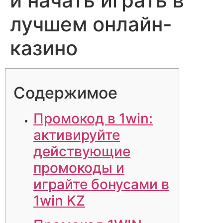
и начать играть в
лучшем онлайн-
казино
Содержимое
Промокод в 1win:
активируйте
действующие
промокоды и
играйте бонусами в
1win KZ