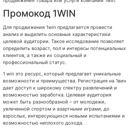
продвижения товара или услуги компании 1win.
Промокод 1WIN
Для продвижения 1win предлагается провести
анализ и выделить основные характеристики
целевой аудитории. Такое исследование позволяет
определить возраст, пол и интересы потенциальных
клиентов, а также их социальный и
профессиональный статус.
1 win это ресурс, который предлагает уникальные
возможности и преимущества. Регистрация на 1вин
дает доступ к широкому спектру развлечений и
возможностью заработка. Целевая аудитория
может быть разнообразной – от молодежи,
увлеченной спортом и азартными играми, до
взрослых, интересующихся новыми испытаниями и
возможностью неплохого дохода.