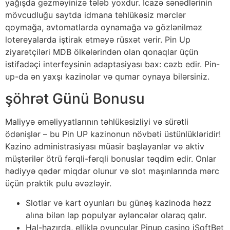
yağışda gəzməyinizə tələb yoxdur. İcazə sənədlərinin
mövcudluğu saytda idmana təhlükəsiz mərclər
qoymağa, avtomatlarda oynamağa və gözlənilməz
lotereyalarda iştirak etməyə rüsxət verir. Pin Up
ziyarətçiləri MDB ölkələrindən olan qonaqlar üçün
istifadəçi interfeysinin adaptasiyası bax: cəzb edir. Pin-
up-da ən yaxşı kazinolar və qumar oynaya bilərsiniz.
şöhrət Günü Bonusu
Maliyyə əməliyyatlarının təhlükəsizliyi və sürətli
ödənişlər – bu Pin UP kazinonun növbəti üstünlükləridir!
Kazino administrasiyası müasir başlayanlar və aktiv
müştərilər ötrü fərqli-fərqli bonuslar təqdim edir. Onlar
hədiyyə qədər miqdar olunur və slot maşınlarında mərc
üçün praktik pulu əvəzləyir.
Slotlar və kart oyunları bu günəş kazinoda həzz
alına bilən lap populyar əyləncələr olaraq qalır.
Hal-hazırda, elliklə oyunçular Pinup casino iSoftBet