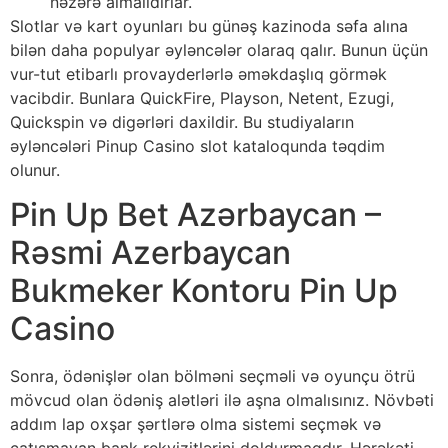
nəzərə almalıdırlar.
Slotlar və kart oyunları bu günəş kazinoda səfa alına
bilən daha populyar əyləncələr olaraq qalır. Bunun üçün
vur-tut etibarlı provayderlərlə əməkdaşlıq görmək
vacibdir. Bunlara QuickFire, Playson, Netent, Ezugi,
Quickspin və digərləri daxildir. Bu studiyaların
əyləncələri Pinup Casino slot kataloqunda təqdim
olunur.
Pin Up Bet Azərbaycan –
Rəsmi Azerbaycan
Bukmeker Kontoru Pin Up
Casino
Sonra, ödənişlər olan bölməni seçməli və oyunçu ötrü
mövcud olan ödəniş alətləri ilə aşna olmalısınız. Növbəti
addım lap oxşar şərtlərə olma sistemi seçmək və