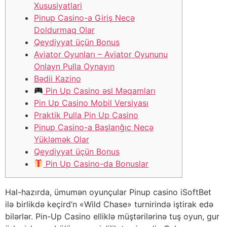
Xususiyatlari
Pinup Casino-a Giriş Necə
Doldurmaq Olar
Qeydiyyat üçün Bonus
Aviator Oyunları – Aviator Oyununu
Onlayn Pulla Oynayın
Bədii Kazino
Pin Up Casino əsl Məqamları
Pin Up Casino Mobil Versiyası
Praktik Pulla Pin Up Casino
Pinup Casino-a Başlanğıc Necə
Yükləmək Olar
Qeydiyyat üçün Bonus
Pin Up Casino-da Bonuslar
Hal-hazırda, ümumən oyunçular Pinup casino iSoftBet
ilə birlikdə keçird’n «Wild Chase» turnirində iştirak edə
bilərlər. Pin-Up Casino elliklə müştərilərinə tuş oyun, gur