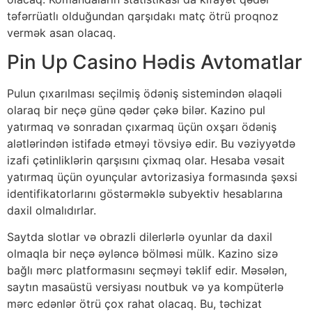
təfərrüatlı olduğundan qarşıdakı matç ötrü proqnoz
vermək asan olacaq.
Pin Up Casino Hədis Avtomatlar
Pulun çıxarılması seçilmiş ödəniş sistemindən əlaqəli
olaraq bir neçə günə qədər çəkə bilər. Kazino pul
yatırmaq və sonradan çıxarmaq üçün oxşarı ödəniş
alətlərindən istifadə etməyi tövsiyə edir. Bu vəziyyətdə
izafi çətinliklərin qarşısını çixmaq olar. Hesaba vəsait
yatırmaq üçün oyunçular avtorizasiya formasında şəxsi
identifikatorlarını göstərməklə subyektiv hesablarına
daxil olmalıdırlar.
Saytda slotlar və obrazli dilerlərlə oyunlar da daxil
olmaqla bir neçə əyləncə bölməsi mülk. Kazino sizə
bağlı mərc platformasını seçməyi təklif edir. Məsələn,
saytın masaüstü versiyası noutbuk və ya kompüterlə
mərc edənlər ötrü çox rahat olacaq. Bu, təchizat