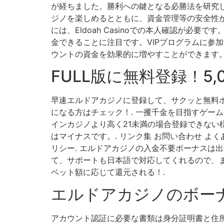
が経ちました。勝利への鍵となる必勝法を研究し
ジノを楽しめるとともに、資金管理等の安全性が
には、Eldoah Casinoでの本人確認が必要
金できることに注目です。VIPプログラムに参
ウントの資金を効果的に増やすことができます。
FULL版に無料登録！5
早速エルドアカジノに登録して、サクッと無料ボ
になる方はチェック！. 一攫千金を目指すゲー
インカジノより高く21未満の場合登録できない
はマイナスです。. リンク集 お問い合わせ よ
リシー. エルドアカジノの入金不要ボーナスは出
て、サポートも日本語で対応してくれるので、ま
ベット額に応じて還元される！.
エルドアカジノのボー
アカウント認証に必要な書類は身分証明書と住