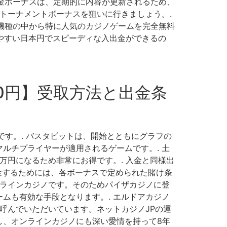
入金ボーナスは、定期的に内容が更新されるため、
トーナメントボーナスを狙いに行きましょう。.
る機種の中から特に人気のカジノゲームを完全無料
いやすい日本円でスピーディな入出金ができるの
00円】受取方法と出金条
す。. バスタビットは、開始とともにグラフの
ルチプライヤーが適用されるゲームです。. 土
万円になるため非常にお得です。. 入金と同様出
金するためには、各ボーナスで定められた賭け条
ンラインカジノです。そのためパイザカジノに登
ームも有効な手段となります。. エルドアカジノ
呼んでいただいています。ネットカジノJPの運
し、オンラインカジノにも深い愛情を持って8年