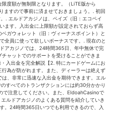
限度額が無制限となります。（LiTE版から
りますので事前に済ませておきましょう。. 初回
。. エルドアカジノは、ペイズ（旧：エコペイ
ています。入出金に上限額が設定されておらず高
のベガウォレット（旧：ヴィーナスポイント）と
で全員に使って欲しいボーナスです。. 現在のと
ドアカジノでは、24時間365日、年中無休で完
ブチャットでのサポートを受けることができま
・入出金を完全解説【2. 特にカードゲームにお
正行為が防がれます。また、ディーラーは絶えず
noでは、非常に迅速な入出金を期待できます。エル
oでのすべてのトランザクションには約30分かかり
してください。また、EldoahCasinoで
 エルドアカジノのよくある質問を紹介していき
す。24時間365日いつでも利用できるので、入