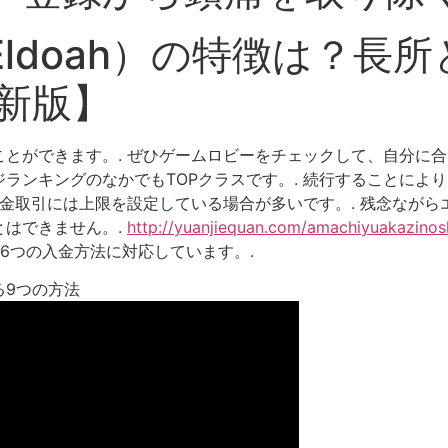
ldoah）の特徴は？長
最新版】
とができます。. ぜひゲームロビーをチェックして、自分に合
キングのなかでもTOPクラスです。. 続行することにより、お客様
出金取引には上限を設定している場合が多いです。. 残念なが
とはできません。.
http://yuanjiequan.com/amachiyuakazinosh
6つの入金方法に対応しています。.