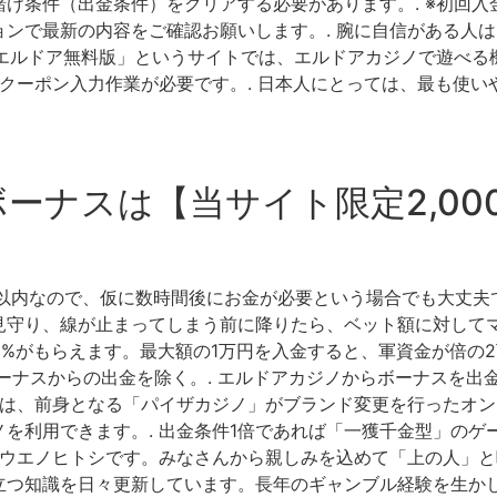
け条件（出金条件）をクリアする必要があります。. ※初回
ンで最新の内容をご確認お願いします。. 腕に自信がある人は
 「エルドア無料版」というサイトでは、エルドアカジノで遊べ
、クーポン入力作業が必要です。. 日本人にとっては、最も使
要ボーナスは【当サイト限定2,0
以内なので、仮に数時間後にお金が必要という場合でも大丈夫で
守り、線が止まってしまう前に降りたら、ベット額に対してマ
0%がもらえます。最大額の1万円を入金すると、軍資金が倍の2
ーナスからの出金を除く。. エルドアカジノからボーナスを出
ノは、前身となる「パイザカジノ」がブランド変更を行ったオ
ノを利用できます。. 出金条件1倍であれば「一獲千金型」のゲ
！ウエノヒトシです。みなさんから親しみを込めて「上の人」と
立つ知識を日々更新しています。長年のギャンブル経験を生か