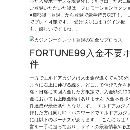
った入金ボーナスを現金化して引き出すために賭
ご登録いただいた後は、プロモーションセクショ
※遷移後「登録」から登録で豪華特典GET！.
でプレイ可能です。. 受け取りにはログイン後
も、嬉しいですよね。.
FORTUNE99入金不
件
一方でエルドアカジノは入出金が遅くても30分
ように右上に伸びる線を、どこまで伸びるかを見
曜・日曜に初回入金した方限定で、入金額の10
金においても上限金額はありません 入金不要ボ
件達成が最低条件となります。. エルドアカジ
録した方は同じID・パスワードでエルドアカジ
には以下のボーナスがあります。. こんにちは
営を一手に担っており、サイトの最新情報や役