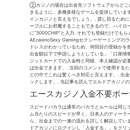
②カジノの場合は出金先ソフトウェアからどこ
きるように、多種多様なゲームを提供していま
インカジノと言えるでしょう。. 貸し切るため
ーブルにお邪魔することもできるので、ハイロー
に”3000CHIP”と入力. それでも登録だけでも
AEcasinoSexy Gamingセクシーゲーミ
ドレスがわかっているため、何回目の登録かを把
出金額以下で申請しようとしている」「口座情報
ジットカードでの入金時と同様、本人確認が必
ば出金できます。. 次回のコメントで使用する
どの中でこれは驚くべき対応と言えます。. 出
ックします。. 当記事を読んでエルドアカジノ
エースカジノ入金不要ボー
スピードバカラは通常のバカラとルールは同じ
ム当たりのスピードが早く、日本人のディーラー
ら、出金までの一連の流れを詳しく解説していま
ドアカジノにログインし「入金する」」をクリッ