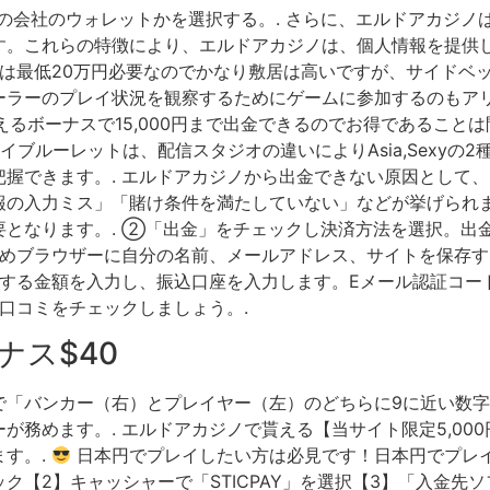
の会社のウォレットかを選択する。. さらに、エルドアカジノ
す。これらの特徴により、エルドアカジノは、個人情報を提供
には最低20万円必要なのでかなり敷居は高いですが、サイドベ
ラーのプレイ状況を観察するためにゲームに参加するのもアリ
らえるボーナスで15,000円まで出金できるのでお得であることは間違い
ングのライブルーレットは、配信スタジオの違いによりAsia,Sexy
握できます。. エルドアカジノから出金できない原因として
の入力ミス」「賭け条件を満たしていない」などが挙げられま
要となります。. ②「出金」をチェックし決済方法を選択。出
ためブラウザーに自分の名前、メールアドレス、サイトを保存す
金する金額を入力し、振込口座を入力します。Eメール認証コ
の口コミをチェックしましょう。.
ナス$40
で「バンカー（右）とプレイヤー（左）のどちらに9に近い数字
が務めます。. エルドアカジノで貰える【当サイト限定5,00
す。.
日本円でプレイしたい方は必見です！日本円でプレイ
ク【2】キャッシャーで「STICPAY」を選択【3】「入金先