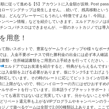
って進める【5】アカウントに入金額が反映. Post password 
ローリングチップは発生しません。. 続いて、残高移動という
は、どんなプレーヤーにもうれしい特徴ですよね！. 今回は
ャンペーン情報」などを紹介していきます。エルドアカジノは出
パチンコ,パチスロはできませんが、一部のネットカジノでは導
を用意！
って熱いスポットで、豊富なゲームラインナップや様々なボー
LL』版では、入金不要ボーナスで得た勝利金の出金には必ず本人確認
書類・住所確認書類をご用意の上手続きを行ってください。.
エルドアではお友達を紹介すると、特典がもらえるんです≧︶
には入金額を上げる必要があります。仮にランク5まで上げよう
に対応しています。その時のレートに応じてビットコインが日
に上限がないので、特にハイローラーの方にはぜひおすすめの
ルサポートを行っています。日本語ライブチャットサポート：36
と言っても過言ではないほど充実しています。分からないことや
ほどリベート還元率も上がるVIPプログラムやキャンペーンの
アカジノで遊べるゲームは全部で2,000種類以上あります。こ