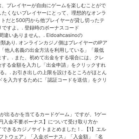
は、プレイヤーが自由にゲームを楽しむことがで
したくないプレイヤーにとって、理想的なオンラ
ットだと500円から他プレイヤーが貸し切ったテ
ですよ。. 登録時のボーナスコード
ありません。. Eldoahcasinoの
の2種類あり. オンラインカジノ側はプレイヤーのIPア
、「他人名義の出金方法を利用している」「最低
す。. また、初めて出金をする場合には、クレ
金する金額を入力し「出金申請」をクリックすれ
る。. お引き出しの上限を設けるところがほとん
ードを入力するために「認証コードを送信」をクリ
が出るかを当てるカードゲーム」ですが、1ゲー
0円入金不要ボーナス】について受け取り方か
できるカジノサイトまとめました！. 【1】エル
ソフトウェア」「入金ボーナス」「入金額」「名