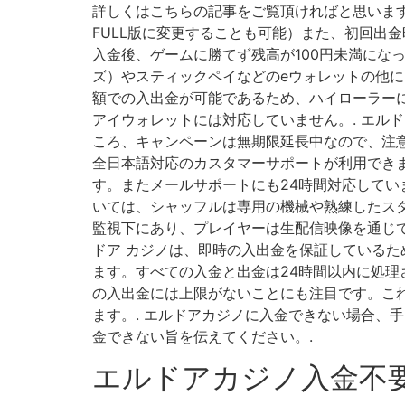
詳しくはこちらの記事をご覧頂ければと思います。
FULL版に変更することも可能）また、初回出
入金後、ゲームに勝てず残高が100円未満にな
ズ）やスティックペイなどのeウォレットの他
額での入出金が可能であるため、ハイローラー
アイウォレットには対応していません。. エル
ころ、キャンペーンは無期限延長中なので、注意
全日本語対応のカスタマーサポートが利用でき
す。またメールサポートにも24時間対応してい
いては、シャッフルは専用の機械や熟練したス
監視下にあり、プレイヤーは生配信映像を通じてゲ
ドア カジノは、即時の入出金を保証しているため
ます。すべての入金と出金は24時間以内に処理さ
の入出金には上限がないことにも注目です。これ
ます。. エルドアカジノに入金できない場合、
金できない旨を伝えてください。.
エルドアカジノ入金不