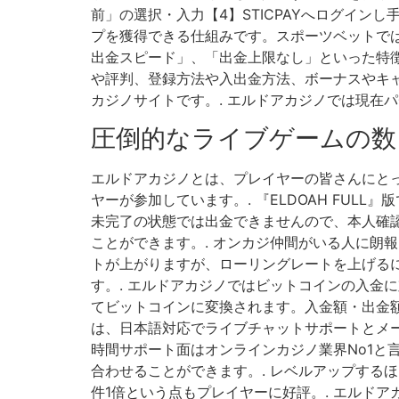
前」の選択・入力【4】STICPAYへログインし手順に従
プを獲得できる仕組みです。スポーツベットでは
出金スピード」、「出金上限なし」といった特徴
や評判、登録方法や入出金方法、ボーナスやキ
カジノサイトです。. エルドアカジノでは現在
圧倒的なライブゲームの数
エルドアカジノとは、プレイヤーの皆さんにと
ヤーが参加しています。. 『ELDOAH FU
未完了の状態では出金できませんので、本人確認
ことができます。. オンカジ仲間がいる人に朗報
トが上がりますが、ローリングレートを上げる
す。. エルドアカジノではビットコインの入金
てビットコインに変換されます。入金額・出金額
は、日本語対応でライブチャットサポートとメー
時間サポート面はオンラインカジノ業界No1
合わせることができます。. レベルアップする
件1倍という点もプレイヤーに好評。. エルド