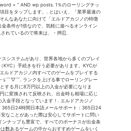
= ” AND wp posts. 1％のローリングチッ
項目をタップします。. とはいえ、「業界最速の
、そんなあなたに向けて「エルドアカジノの特徴
金条件が1倍なので、気軽に遊べるオンライン
入されているので将来は、・押忍.
ナスシステムがあり、世界各地から多くのプレイ
（KYC）手続きを行う必要があります。KYCが
 エルドアカジノ内すべてのゲームをプレイする
≦￣▽￣. ランクを上げる事でローリングレー
とする月に8万円以上の入金が必要になりま
本円に変換されて反映され、出金時も相場に応じ
入金手段となっています！. エルドアカジノ
5日24時間日本語メールサポート：365日24
不安なことがあった際は安心してサポートに問い
ラインナップも豊富で、すべてのボーナスが出金条
こでは数あるゲームの中からおすすめゲームをいく