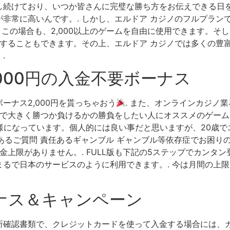
続けており、いつか皆さんに完璧な勝ち方をお伝えできる日を
非常に高いんです。. しかし、エルドア カジノのフルプラン
です。この場合も、2,000以上のゲームを自由に使用できます。そして
加することもできます。その上、エルドア カジノでは多くの豊
.
,000円の入金不要ボーナス
ーナス2,000円を貰っちゃおう
. また、オンラインカジノ
ムで大きく勝つか負けるかの勝負をしたい人にオススメのゲーム
様になっています。個人的には良い事だと思いますが、20歳
くあるご質問 責任あるギャンブル ギャンブル等依存症でお困りの
金上限がありません。. FULL版も下記の5ステップでカンタン
るで日本のサービスのように利用できます。. 今は月間の上限に
ナス＆キャンペーン
所確認書類で、クレジットカードを使って入金する場合には、カ