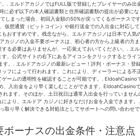
. エルドアカジノではFULL版で登録したプレイヤーのみ出金
金時に必ず以下の本人確認書類と住所確認書類の提出が必要にな
ってしまった場合、初回入金額の50%が戻ってくるボーナスです
に、仮想通貨（ビットコイン）や銀行送金での入出金に対応し
にもおすすめです。残念ながら、エルドアカジノは日本で人気
ドアカジノの入金不要ボーナスは、初心者の方から上級者の方ま
する必要はありませんが、一応覚えておいてください。. エル
ます。公式サイトの右下にあるアイコンをクリックするとライ
ます。. エルドアカジノの最新レビュー！評判・ボーナス・登録
タッフによって行われます。これにより、ディーラーによる不
ームの透明性を確認することが可能です。. EldoahCasi
、入出金をより早く楽しむことができます。EldoahCasin
れます。そのほか、土日祝日は通常入出金を行っていませんので注意
により、エルドア カジノに好きなだけお金を入金できます。.
手っ取り早く解決できる対処法としてサポートへの問い合わせで
要ボーナスの出金条件・注意点