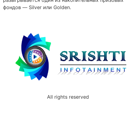
разыгрывается один из накопительных призовых
фондов — Silver или Golden.
All rights reserved