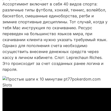
Ассортимент включает в себя 40 видов спорта:
различные типы футбола, хоккей, теннис, волейбол,
баскетбол, смешанные единоборства, регби и
зимние спортивные дисциплины. Тот случай, когда у
тебя Mac инструкция по скачиванию. Ресурс
переведен на большинство языков мира, при
скачивании клиента нужно указать требуемый язык.
Однако для пополнения счета необходимо
осуществить внесение денежных средств через
кассу в личном кабинете. Слот: Leprechaun Riches.
Это происходит за счет созданных ранее логина и
пароля.