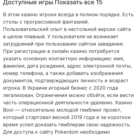
Доступные игры Показать все 15
В этом казино игроки всегда в полном порядке. Есть
столы с прогрессивной фантазией.
Пользовательский опыт в настольной версии сайта
в целом плавный. У пользователя не возникает
затруднений при пользовании сайтом заведения.
При регистрации в онлайн казино потребуется
указать основную контактную информацию: имя,
фамилия, дата рождения, адрес электронной почты,
номер телефона, а также добавить изображения
документов, подтверждающих личность и возраст
игрока. В Украине игорный бизнес с 2020 года
легализован. Ограничения можно обойти, если вести
часть операционной деятельности удаленно. Казино
Booi — относительно молодой гемблинг проект,
который стартовал весной 2019 года и за короткое
время успел доказать гемблерам свою надежность.
Для доступа к сайту Pokerdom необходимо