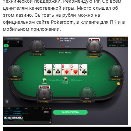
технической поддержки. Рекомендую Pin Up всем
ценителям качественной игры. Много слышал об
этом казино. Сыграть на рубли можно на
официальном сайте Pokerdom, в клиенте для ПК и в
мобильном приложении.